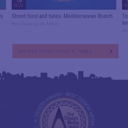
18
NOV
N
as
Street food and tunes: Mediterranean Brunch
Τα
In
Bios, Πειραιώς 84, Αθήνα
Ζά
ARCHIVE STREET FOOD N' TUNES