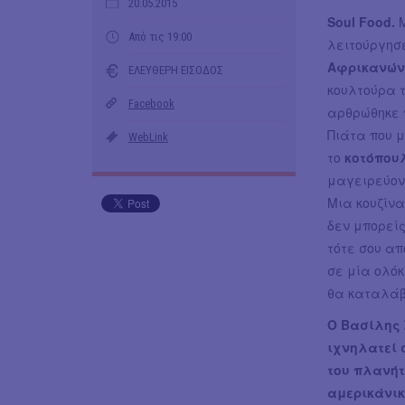
20.05.2015
Soul Food.
Μ
Από τις 19:00
λειτούργησ
Αφρικανών
ΕΛΕΥΘΕΡΗ ΕΙΣΟΔΟΣ
κουλτούρα τ
Facebook
αρθρώθηκε π
Πιάτα που 
WebLink
το
κοτόπου
μαγειρεύον
Μια κουζίνα
δεν μπορείς
τότε σου απ
σε μία ολόκ
θα καταλάβ
Ο Βασίλης Σ
ιχνηλατεί 
του πλανήτ
αμερικάνικ