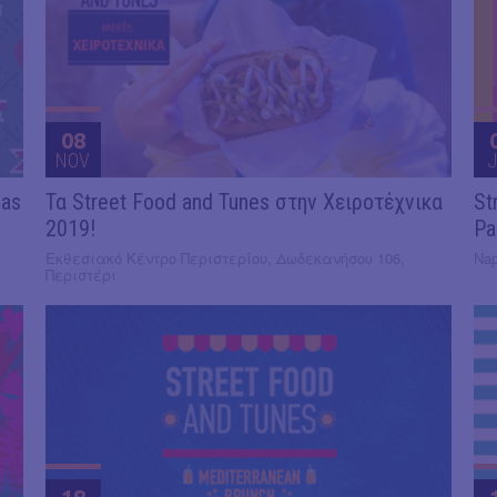
08
NOV
J
mas
Τα Street Food and Tunes στην Χειροτέχνικα
St
2019!
Pa
Εκθεσιακό Κέντρο Περιστερίου, Δωδεκανήσου 106,
Nap
Περιστέρι