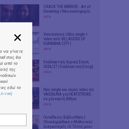
CRACK THE MIRROR - Art of
Dreaming | Νέα κυκλοφορία
#ΝΕΑ
Venceremos | Νέο single +
video από VILLAGERS OF
IOANNINA CITY |
#ΝΕΑ
α να γίνετε
ail σας θα
Εναλλακτική Λυρική Σκηνή
ά από το
2026/27 | Εναλλακτική Εποχή
τολή της
#ΝΕΑ
ριοδικών
ικού
ας εδώ το
Νέο single και music video πό
λιτική
VASSIŁINA για HEATSTROKE
σε μία καυτή Αθήνα
#ΝΕΑ
Γεννάδειος Βιβλιοθήκη |
Ολοκληρώθηκε ο Μαθητικός
Διαγωνισμός «Ο Τόπος μου»