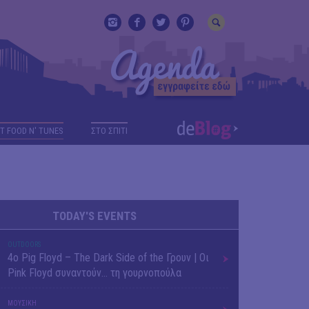
T FOOD N' TUNES
ΣΤΟ ΣΠΙΤΙ
TODAY'S EVENTS
OUTDΟORS
4ο Pig Floyd – The Dark Side of the Γρουν | Οι
Pink Floyd συναντούν… τη γουρνοπούλα
ΜΟΥΣΙΚΗ