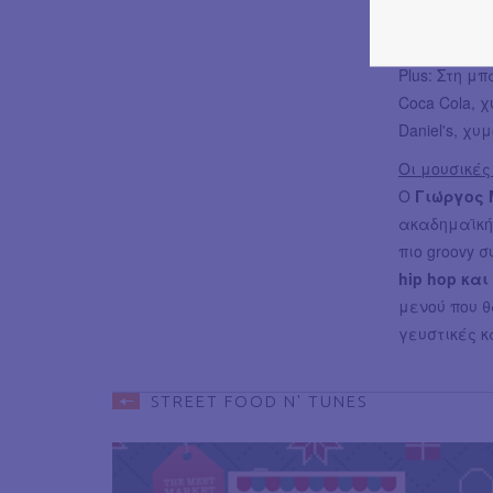
θυμάρι
Cornbread
-
Plus: Στη μ
Coca Cola, 
Daniel's, χ
Οι μουσικές
Ο
Γιώργος
ακαδημαϊκή 
πιο groovy 
hip hop και
μενού που 
γευστικές κ
STREET FOOD N' TUNES