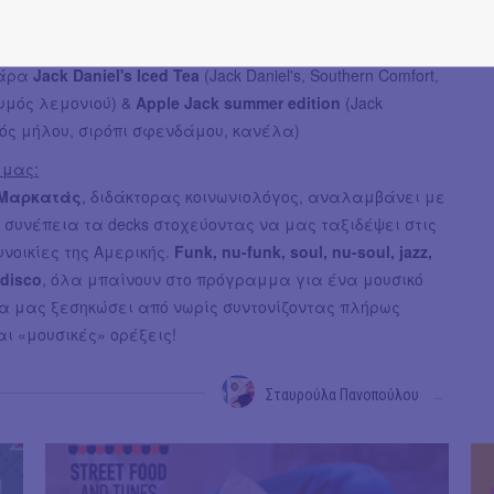
 ψωμάκι από πολέντα (καλαμποκάλευρο) και ξινόγαλο
πάρα
Jack Daniel's Iced Tea
(Jack Daniel's, Southern Comfort,
χυμός λεμονιού) &
Apple Jack summer edition
(Jack
υμός μήλου, σιρόπι σφενδάμου, κανέλα)
 μας:
 Μαρκατάς
, διδάκτορας κοινωνιολόγος, αναλαμβάνει με
συνέπεια τα decks στοχεύοντας να μας ταξιδέψει στις
συνοικίες της Αμερικής.
Funk, nu-funk, soul, nu-soul, jazz,
 disco
, όλα μπαίνουν στο πρόγραμμα για ένα μουσικό
θα μας ξεσηκώσει από νωρίς συντονίζοντας πλήρως
αι «μουσικές» ορέξεις!
Σταυρούλα Πανοπούλου
→