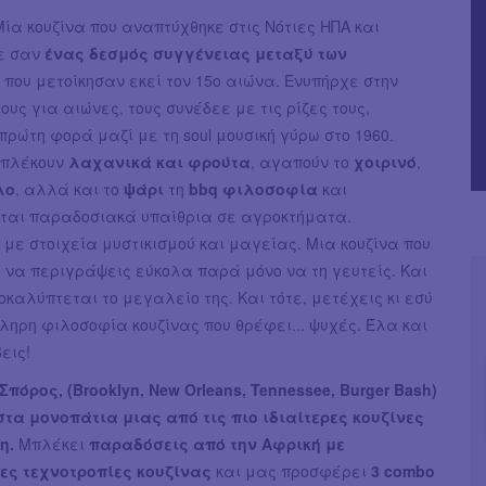
ία κουζίνα που αναπτύχθηκε στις Νότιες ΗΠΑ και
ε σαν
ένας δεσμός συγγένειας μεταξύ των
που μετοίκησαν εκεί τον 15ο αιώνα. Ενυπήρχε στην
ους για αιώνες, τους συνέδεε με τις ρίζες τους,
ρώτη φορά μαζί με τη soul μουσική γύρω στο 1960.
μπλέκουν
λαχανικά και φρούτα
, αγαπούν το
χοιρινό
,
λο
, αλλά και το
ψάρι
τη
bbq φιλοσοφία
και
ται παραδοσιακά υπαίθρια σε αγροκτήματα.
 με στοιχεία μυστικισμού και μαγείας. Μια κουζίνα που
 να περιγράψεις εύκολα παρά μόνο να τη γευτείς. Και
οκαλύπτεται το μεγαλείο της. Και τότε, μετέχεις κι εσύ
ληρη φιλοσοφία κουζίνας που θρέφει... ψυχές. Έλα και
εις!
πόρος, (Brooklyn, New Orleans, Tennessee, Burger Bash)
στα μονοπάτια μιας από τις πιο ιδιαίτερες κουζίνες
η.
Μπλέκει
παραδόσεις από την Αφρική με
ες τεχνοτροπίες κουζίνας
και μας προσφέρει
3 combo