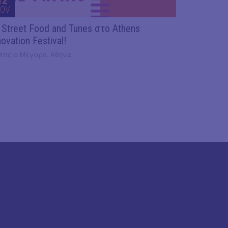
12
OV
 Street Food and Tunes στο Athens
novation Festival!
ππειο Μέγαρο, Αθήνα