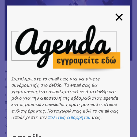
Η σχέση της με την κοινό στην Ελλάδα είναι ιδιαίτερη. Το
Συμπληρώστε το email σας για να γίνετε
τραγούδι "My Love" έφτασε στο #1 των ελληνικών charts,
συνδρομητής στο deBόp. Το email σας θα
πριν καν γνωρίσει την ίδια επιτυχία αλλού. Έκτοτε, κάθε
χρησιμοποιείται αποκλειστικά από το deBόp και
της επίσκεψη είναι ένα γεγονός που το ελληνικό κοινό
μόνο για την αποστολή της εβδομαδιαίας agenda
περιμένει με ανυπομονησία και αφοσίωση. Στις δύο
και περιοδικών newsletter ευρύτερου πολιτιστικού
εμφανίσεις που πρόκειται να πραγματοποιήσει σε Αθήνα
ενδιαφέροντος. Καταχωρώντας εδώ το email σας,
αποδέχεστε την
πολιτική απορρήτου
μας.
και Θεσσαλονίκη, η Kovacs θα παρουσιάσει έναν πλούσιο
κατάλογο από τα μεγαλύτερα hits της, αλλά και νέα
τραγούδια που αντικατοπτρίζουν την εξέλιξή της ως