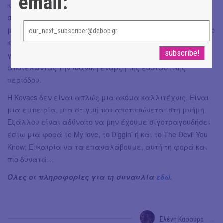
email:
καλλιτέχνιδα. Με τον συναισθηματικά φορτισμένο και
σκοτεινά ρομαντικό της ήχο, υπόσχεται να δημιουργήσει
μια ατμόσφαιρα γεμάτη μαγεία και ένταση. Το Fuzz Club
και το Principal Club Theater θα μετατραπούν σε χώρους
γεμάτους συναίσθημα, πάθος και μοναδική ενέργεια,
αποτελώντας την ιδανική έναρξη της εορταστικής
περιόδου.
Η Kovacs δεν είναι απλώς μια ακόμα καλλιτέχνις. Είναι
μια εμπειρία, μια στιγμή που αποτυπώνεται στη μνήμη.
Εξάλλου είναι αδύνατο να μην έχουμε σιγοτραγουδήσει
έστω μια φορά το My love, το Diggin’ ή και το The Devil You
Know; Ευκαιρία να τα επαναλάβουμε, αυτή τη φορά και
πιο δυνατά…
Όλες οι πληροφορίες για τη συναυλία
εδώ
.
Ελένη Κασούρα
→