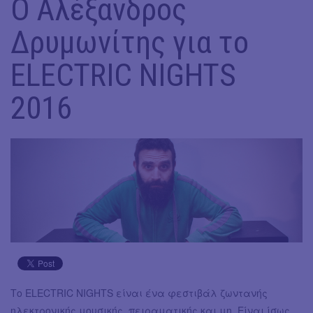
O Αλέξανδρος
Δρυμωνίτης για το
ELECTRIC NIGHTS
2016
Το ELECTRIC NIGHTS είναι ένα φεστιβάλ ζωντανής
ηλεκτρονικής μουσικής, πειραματικής και μη. Είναι ίσως