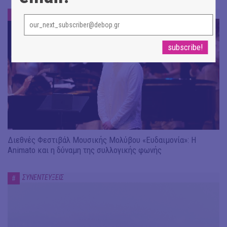
ΣΥΝΕΝΤΕΥΞΕΙΣ
#
Διεθνές Φεστιβάλ Μουσικής Μολύβου «Ευδαιμονία»: Η
Animato και η δύναμη της συλλογικής φωνής
ΣΥΝΕΝΤΕΥΞΕΙΣ
#