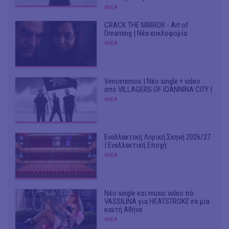
#ΝΕΑ
CRACK THE MIRROR - Art of
Dreaming | Νέα κυκλοφορία
#ΝΕΑ
Venceremos | Νέο single + video
από VILLAGERS OF IOANNINA CITY |
#ΝΕΑ
Εναλλακτική Λυρική Σκηνή 2026/27
| Εναλλακτική Εποχή
#ΝΕΑ
Νέο single και music video πό
VASSIŁINA για HEATSTROKE σε μία
καυτή Αθήνα
#ΝΕΑ