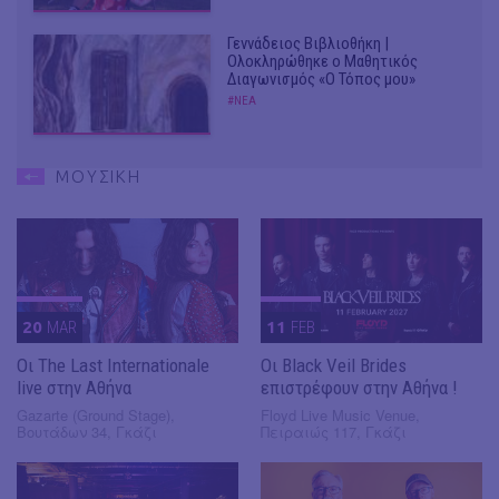
Γεννάδειος Βιβλιοθήκη |
Ολοκληρώθηκε ο Μαθητικός
Διαγωνισμός «Ο Τόπος μου»
#ΝΕΑ
ΜΟΥΣΙΚΗ
20
MAR
11
FEB
Οι The Last Internationale
Οι Black Veil Brides
live στην Αθήνα
επιστρέφουν στην Αθήνα !
Gazarte (Ground Stage),
Floyd Live Music Venue,
Βουτάδων 34, Γκάζι
Πειραιώς 117, Γκάζι