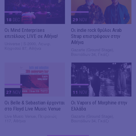
18
DEC
29
NOV
Οι Mind Enterprises
Οι indie rock θρύλοι Arab
επιτέλους LIVE σε Αθήνα!
Strap επιστρέφουν στην
Αθήνα
Universe | S-2000, Λεωφ.
Κηφισού 87, Αθήνα
Gazarte (Ground Stage),
Βουτάδων 34, Γκάζι
27
NOV
11
NOV
Οι Belle & Sebastian έρχονται
Οι Vapors of Morphine στην
στο Floyd Live Music Venue
Ελλάδα
Live Music Venue, Πειραιώς
Gazarte (Ground Stage),
117, Αθήνα
Βουτάδων 34, Γκάζι