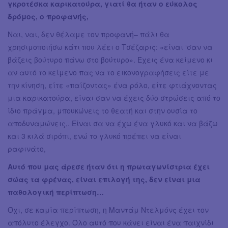
γκροτέσκα καρικατούρα, γιατί θα ήταν ο εύκολος
δρόμος, ο προφανής,
Ναι, ναι, δεν θέλαμε τον προφανή– πάλι θα
χρησιμοποιήσω κάτι που λέει ο Τσέζαρις: «είναι ‘σαν να
βάζεις βούτυρο πάνω στο βούτυρο». Έχεις ένα κείμενο κι
αν αυτό το κείμενο πας να το εικονογραφήσεις είτε με
την κίνηση, είτε «παίζοντας» ένα ρόλο, είτε φτιάχνοντας
μια καρικατούρα, είναι σαν να έχεις δύο στρώσεις από το
ίδιο πράγμα, μπουκώνεις το θεατή και στην ουσία το
αποδυναμώνεις,. Είναι σα να έχω ένα γλυκό και να βάζω
και 3 κιλά σιρόπι, ενώ το γλυκό πρέπει να είναι
ραφινάτο,
Αυτό που μας άρεσε ήταν ότι η πρωταγωνίστρια έχει
σώας τα φρένας, είναι επιλογή της, δεν είναι μια
παθολογική περίπτωση…
Όχι, σε καμία περίπτωση, η Μαντάμ Ντελμόνς έχει τον
απόλυτο έλεγχο. Όλο αυτό που κάνει είναι ένα παιχνίδι