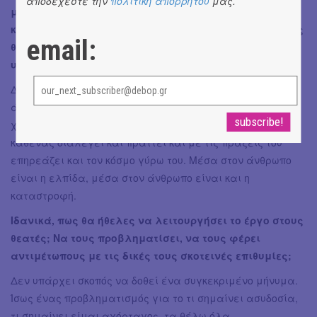
αποδέχεστε την
πολιτική απορρήτου
μας.
μονολόγου, η κατάληξη μιας αχαλίνωτης ελευθερίας
και η εκπλήρωση κάθε επιθυμίας έχει τέλος ή συνεχώς
email:
θα βρίσκουμε καινούριες ανάγκες, καινούρια
υποκατάστατα; Υπάρχει διαφυγή
;
Δεν ξέρω. Πιστεύω πως αυτό το πλάσμα που λέγεται
άνθρωπος είναι ικανός για το καλύτερο και για το
χειρότερο. Μέσα στον άνθρωπο βρίσκονται όλα και ο
καθένας διαλέγει και πράττει και με τις πράξεις του
επηρεάζει και τον κόσμο γύρω του. Μέσα στον άνθρωπο
είναι η ελπίδα, μέσα στον άνθρωπο είναι και η
καταστροφή.
Ιδανικά, πως θα ήθελες να λειτουργήσει το έργο στους
θεατές; Να τους προβληματίσει, να τους φέρει
αντιμέτωπους με τις δικές τους σκοτεινές επιθυμίες;
Δεν υπάρχει σκοπός να δοθεί ένα συγκεκριμένο μήνυμα.
Ίσως ένας προβληματισμός για το τι σημαίνει ασυδοσία,
τι σημαίνει είμαι αχόρταγος, τα θέλω όλα,