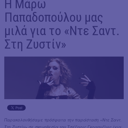
Η Μάρω
Παπαδοπούλου μας
μιλά για το «Ντε Σαντ.
Στη Ζυστίν»
Παρακολουθήσαμε πρόσφατα την παράσταση «Ντε Σαντ.
Στη Ζυστίν» σε σκηνοθεσία του Τσέζαρις Γκραουζίνις (για