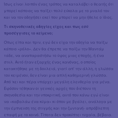
Ίσως είναι λοιπόν ένας τρόπος να καταλάβει ο θεατής ότι
μπορεί κάποιος να παίξει πολύ εύκολα με το μυαλό του
και να τον οδηγήσει εκεί που μπορεί να μην ήθελε ο ίδιος.
Τι σκηνοθετικές οδηγίες είχες και πως εσύ
προσέγγισες το κείμενο;
Όπως είπα και πριν, εγώ δεν είχα την οδηγία να παίξω
κάποιο «ρόλο». Δεν θα έπρεπε να παίξω την Μαντάμ
τάδε, να αναπαραστήσω το ύφος μιας εποχής, ή ένα
στυλ. Αυτό ήταν εξαρχής ένας κανόνας, ο οποίος
κατακτήθηκε με τη δουλειά, γιατί απ’ την άλλη, η γλώσσα
του κειμένου, δεν είναι μια απλή καθημερινή γλώσσα.
Από ‘κει και πέρα υπάρχει μεγάλη ελευθερία για μένα.
Εφόσον τέθηκαν οι γενικές αρχές που διέπουν τη
σκηνοθεσία και την υποκριτική, αυτό που κάνω εγώ είναι
να «καβαλάω ένα κύμα» κι όπου με βγάλει, ανάλογα με
την έμπνευση της στιγμής και την ζωντανή- απρόβλεπτη
επαφή με το κοινό. Τίποτα δεν προκύπτει τυχαία, βέβαια.