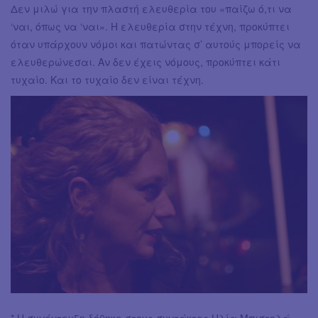
Δεν μιλώ για την πλαστή ελευθερία του «παίζω ό,τι να
‘ναι, όπως να ‘ναι». Η ελευθερία στην τέχνη, προκύπτει
όταν υπάρχουν νόμοι και πατώντας σ’ αυτούς μπορείς να
ελευθερώνεσαι. Αν δεν έχεις νόμους, προκύπτει κάτι
τυχαίο. Και το τυχαίο δεν είναι τέχνη.
* Η συνέντευξη δόθηκε στους συντάκτες Ηλία Μπιστολά,