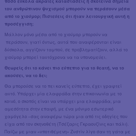
πόσο εύκολα ακραίες καταστάσεις ή σκοτεινά σημεία
του ανθρώπινου ψυχισμού μπορούν να περάσουν μέσα
από το χιούμορ; Πιστεύεις ότι ήταν λειτουργική αυτή η
προσέγγιση;
Μάλλον μόνο μέσα από το χιούμορ μπορούν να
περάσουν, γιατί όντως, αυτά που αναφέρονται είναι
δύσκολα, αγγίζουν ταμπού, σε προβληματίζουν, αλλά το
χιούμορ μπορεί ταυτόχρονα να τα υπονομεύει.
Θεωρείς ότι το κάνει πιο εύπεπτο για το θεατή, να το
ακούσει, να το δει;
Θα μπορούσε να το πει κανείς εύπεπτο, έχει γραφτεί
αυτό. Υπάρχει μία ελαφράδα στην επικοινωνία με το
κοινό, ο σκοπός είναι να υπάρχει μια ελαφράδα, μια
αμεσότητα στην επαφή, με ένα μόνιμο εσωτερικό
χαμόγελο –σας αναφέρω τώρα μια από τις οδηγίες που
είχα από τον σκηνοθέτη (Τσέζαρις Γκραουζίνις και πάλι).
Παίζω με μιαν «υποτιθέμενη» Ζυστίν λίγο σαν τη γάτα με