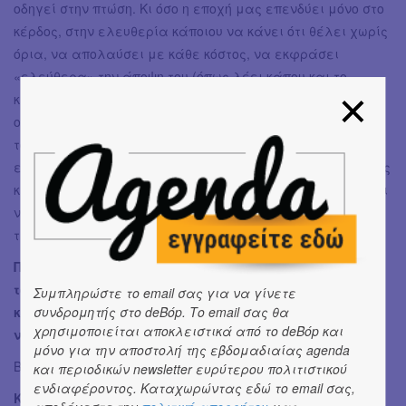
οδηγεί στην πτώση. Κι όσο η εποχή μας επενδύει μόνο στο
κέρδος, στην ελευθερία κάποιου να κάνει ότι θέλει χωρίς
όρια, να απολαύσει με κάθε κόστος, να εκφράσει
«ελεύθερα» την άποψη του (όπως λέει κάπου και το
κείμενο, όλα αυτά στην υπερβολή, που μπορεί να
οδηγήσουν; Μήπως στο ότι «δεν υπάρχει πια πόθος»; (από
το κείμενο πάλι) Μήπως δεν υπάρχει πραγματική
ελευθερία μέσα σε μια τέτοια εγωιστική ελευθερία. Πως
κατακτάς την ελευθερία τελικά; Μήπως από κάτω πρέπει
να υπάρχει ένας καμβάς εσωτερικών, πνευματικής
τάξης, θα έλεγα, περιορισμών;
Παράλληλα θα λέγαμε πως σε αυτά που περιγράφει
το κείμενο είναι ορατές οι ομοιότητες με την
Συμπληρώστε το email σας για να γίνετε
καταναλωτική ηθική του καπιταλισμού, με τις
συνδρομητής στο deBόp. Το email σας θα
χρησιμοποιείται αποκλειστικά από το deBόp και
νεοφιλελεύθερες ιδέες
μόνο για την αποστολή της εβδομαδιαίας agenda
Βεβαίως, βεβαίως, «Χρήμα και ηδονή»!
και περιοδικών newsletter ευρύτερου πολιτιστικού
ενδιαφέροντος. Καταχωρώντας εδώ το email σας,
Και αντίστοιχα, χωρίς να προδώσουμε το τέλος του