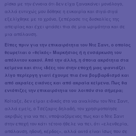
ρίσκο με την έννοια ότι δεν είχα ξανακάνει μονόλογο,
αλλά ευτυχώς μου δόθηκε η ευκαιρία και σιγά-σιγά
εξελίχθηκε με το χρόνο, ξεπέρασε τις δυσκολίες της
απειρίας και έχει φτάσει πια σε μια ωριμότητα και σε
μια απόλαυση.
Είπες πριν για την επικαιρότητα του Ντε Σαντ, ο οποίος
θεωρείται ο «θεϊκός» Μαρκήσιος ή η ενσάρκωση του
απόλυτου κακού. Από την άλλη, η όποια ακρότητα στα
κείμενα και στις ιδέες του στην εποχή μας φαντάζει
λίγο περίεργη γιατί έχουμε πια ένα βομβαρδισμό και
από ακραίες εικόνες και από ακραία κείμενα. Πως θα
εντόπιζες την επικαιρότητα του λοιπόν στο σήμερα;
Κοίταξε, δεν είμαι ειδικός στο να αναλύσω τον Ντε Σαντ,
αλλά εμείς, ο Τσέζαρις δηλαδή, τον χρησιμοποίησε
ακριβώς για να πει, υποψιαζόμενος πως και ο Ντε Σαντ
στην εποχή του κάτι τέτοιο ήθελε να πει, ότι «ελευθερία,
απόλαυση, ηδονή, κέρδος», αλλά αυτό είναι ίσως που σε