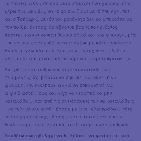
το ποντίκι, αλλά σε όλο αυτό υπάρχει ένα χιούμορ, δεν
ξέρω πως ακριβώς να το ορίσω. Είναι αυτό που έχει πει
και ο Τσέζαρις, αυτόν τον μονόλογο δεν θα μπορούσε να
τον παίξει άντρας, θα έβγαινε βαρύς και χυδαίος.
Απαιτεί μιαν γυναίκα ηθοποιό αλλά και μια φυσιογνωμία
που να μην είναι ευθέως ταυτισμένη με κάτι προκλητικό.
Επίσης η γλώσσα, οι λέξεις, δεν είναι χυδαίες λέξεις,
όλες οι λέξεις είναι εκλεπτυσμένες, «αριστοκρατικές».
Αν έρθει ένας άνθρωπος στην παράσταση, που
περιμένεις, όχι βέβαια να σηκωθεί να φύγει ή να
φωνάξει την εκκλησία, αλλά να σοκαριστεί, να
αιφνιδιαστεί, ίσως και λίγο να ντραπεί, να μην
καταλάβει… και από τις αντιδράσεις του να καταλάβεις
πως τελικά όλο αυτό πέρασε με μια «ελαφράδα», τότε
το στοίχημα πέτυχε. Αυτός είναι ο στόχος και όσο το
δουλεύουμε τόσο εξελίσσεται σ’ αυτήν την κατεύθυνση.
Υποθέτω πως ηθελημένα δε θέλατε να φτάσει σε μια