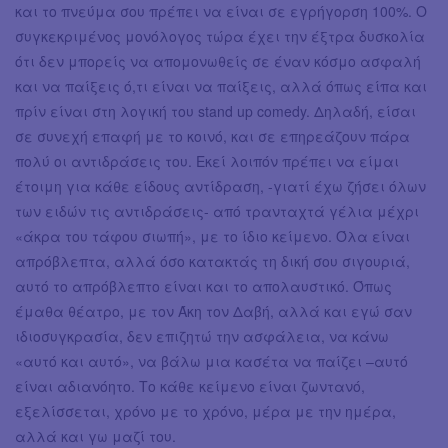
και το πνεύμα σου πρέπει να είναι σε εγρήγορση 100%. Ο
συγκεκριμένος μονόλογος τώρα έχει την έξτρα δυσκολία
ότι δεν μπορείς να απομονωθείς σε έναν κόσμο ασφαλή
και να παίξεις ό,τι είναι να παίξεις, αλλά όπως είπα και
πρίν είναι στη λογική του stand up comedy. Δηλαδή, είσαι
σε συνεχή επαφή με το κοινό, και σε επηρεάζουν πάρα
πολύ οι αντιδράσεις του. Εκεί λοιπόν πρέπει να είμαι
έτοιμη για κάθε είδους αντίδραση, -γιατί έχω ζήσει όλων
των ειδών τις αντιδράσεις- από τρανταχτά γέλια μέχρι
«άκρα του τάφου σιωπή», με το ίδιο κείμενο. Όλα είναι
απρόβλεπτα, αλλά όσο κατακτάς τη δική σου σιγουριά,
αυτό το απρόβλεπτο είναι και το απολαυστικό. Όπως
έμαθα θέατρο, με τον Άκη τον Δαβή, αλλά και εγώ σαν
ιδιοσυγκρασία, δεν επιζητώ την ασφάλεια, να κάνω
«αυτό και αυτό», να βάλω μια κασέτα να παίζει –αυτό
είναι αδιανόητο. Το κάθε κείμενο είναι ζωντανό,
εξελίσσεται, χρόνο με το χρόνο, μέρα με την ημέρα,
αλλά και γω μαζί του.