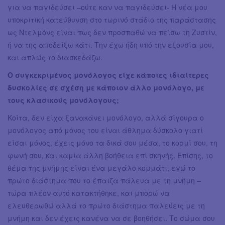
για να παγιδεύσει –ούτε καν να παγιδεύσει- Η νέα μου
υποκριτική κατεύθυνση στο τωρινό στάδιο της παράστασης
ως Ντελμόνς είναι πως δεν προσπαθώ να πείσω τη Ζυστίν,
ή να της αποδείξω κάτι. Την έχω ήδη υπό την εξουσία μου,
και απλώς το διασκεδάζω.
Ο συγκεκριμένος μονόλογος είχε κάποιες ιδιαίτερες
δυσκολίες σε σχέση με κάποιον άλλο μονόλογο, με
τους κλασικούς μονόλογους;
Κοίτα, δεν είχα ξανακάνει μονόλογο, αλλά σίγουρα ο
μονόλογος από μόνος του είναι άθλημα δύσκολο γιατί
είσαι μόνος, έχεις μόνο τα δικά σου μέσα, το κορμί σου, τη
φωνή σου, και καμία άλλη βοήθεια επί σκηνής. Επίσης, το
θέμα της μνήμης είναι ένα μεγάλο κομμάτι, εγώ το
πρώτο διάστημα που το έπαιζα πάλευα με τη μνήμη –
τώρα πλέον αυτό κατακτήθηκε, και μπορώ να
ελευθερωθώ αλλά το πρώτο διάστημα παλεύεις με τη
μνήμη και δεν έχεις κανένα να σε βοηθήσει. Το σώμα σου