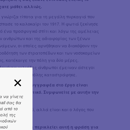
χατε μάθει αλλιώς.
 γνώριζα τίποτα για τη μεγάλη πυρκαγιά που
σπασε το καλοκαίρι του 1917. Η φωτιά ξεκίνησε
ό ένα προσφυγικό σπίτι και λόγω της αμέλειας
ν ανθρώπων και της αδιαφορίας των ξένων
νάμεων, οι οποίες αρνήθηκαν να διακόψουν την
ροδότηση των στρατοπέδων και των νοσοκομείων
υς, κατέκαιγε την πόλη για δύο μέρες.
δομήντα χιλιάδες άνθρωποι έμειναν άστεγοι
ι το κέντρο της πόλης καταστράφηκε.
 χιούμορ του συγγραφέα στο έργο είναι
κετά υπονομευτικό. Συμφωνείτε με αυτήν την
α να γίνετε
ποθέτηση;
ail σας θα
ά από το
ι μόνο συμφωνώ, αλλά είναι και ο λόγος που
τολή της
έλεξα το έργο.
ριοδικών
ικού
ξω χιονίζει». Τι περικλείει αυτή η φράση για