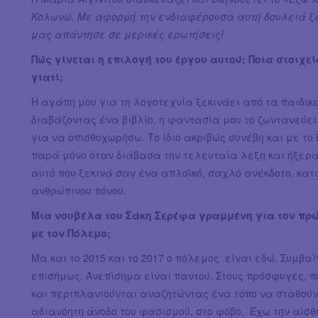
Κολωνώ. Με αφορμή την ενδιαφέρουσα αυτή δουλειά ξε
μας απάντησε σε μερικές ερωτήσεις!
Πώς γίνεται η επιλογή του έργου αυτού; Ποια στοιχε
γιατί;
Η αγάπη μου για τη λογοτεχνία ξεκινάει από τα παιδικά
διαβάζοντας ένα βιβλίο, η φαντασία μου το ζωντανεύει 
για να οπισθοχωρήσω. Το ίδιο ακριβώς συνέβη και με το 
παρά μόνο όταν διάβασα την τελευταία λέξη και ήξερα
αυτό που ξεκινά σαν ένα απλοϊκό, σαχλό ανέκδοτο, κα
ανθρώπινου πόνου.
Μια νουβέλα του Σάκη Σερέφα γραμμένη για τον πρώ
με τον Πόλεμο;
Μα και το 2015 και το 2017 ο πόλεμος είναι εδώ. Συμβα
επισήμως. Ανεπίσημα είναι παντού. Στους πρόσφυγες, πο
και περιπλανιούνται αναζητώντας ένα τόπο να σταθούν, 
αδιανόητη άνοδο του φασισμού, στο φόβο. Έχω την αίσθ