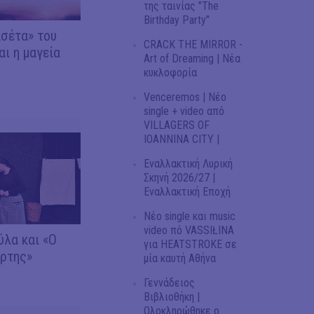
της ταινίας "The
Birthday Party"
σέτα» του
CRACK THE MIRROR -
αι η μαγεία
Art of Dreaming | Νέα
κυκλοφορία
Venceremos | Νέο
single + video από
VILLAGERS OF
IOANNINA CITY |
Εναλλακτική Λυρική
Σκηνή 2026/27 |
Εναλλακτική Εποχή
Νέο single και music
video πό VASSIŁINA
λα και «Ο
για HEATSTROKE σε
άρτης»
μία καυτή Αθήνα
Γεννάδειος
Βιβλιοθήκη |
Ολοκληρώθηκε ο