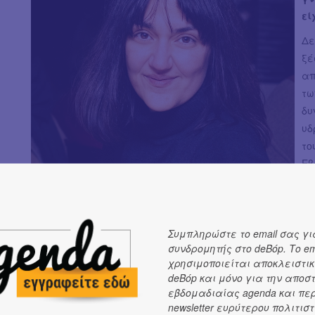
εί
Δε
ξέ
απ
τω
δυ
υδ
το
Εβ
κα
Το
αρ
Συμπληρώστε το email σας γι
το
συνδρομητής στο deBόp. Το em
χρησιμοποιείται αποκλειστικ
Όχ
deBόp και μόνο για την αποσ
επ
εβδομαδιαίας agenda και πε
newsletter ευρύτερου πολιτιστ
«Έ