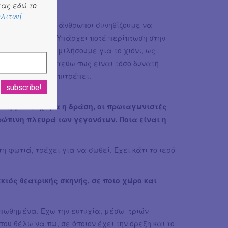
ας εδώ το
παράσταση;
λιτική
ικό φαινόμενο. Οι άνθρωποι συνηθίζουμε να
υτοαναφορικά. Υπάρχει ποτέ περίπτωση στην
σουμε τώρα να μιλήσουμε για το χιόνι, ως
ει τα πάντα. Πιστεύω πως είναι τόσο δυνατή
 αντίληψή του επιτρέπει.
α λαμβάνει χώρα η δράση, οι πρωταγωνιστές
ώπινη πλευρά των γεγονότων. Ποια είναι η
η φωτιά, τρέχει για να σωθεί. Έχει κάτι το ιερό
εκτός θεατρικής σκηνής, σε ποιο χώρο και
πωθημένα. Έχω την ευτυχία, μέσω τριών
υ θέλω να πω, σε όποιον έχει την όρεξη και το