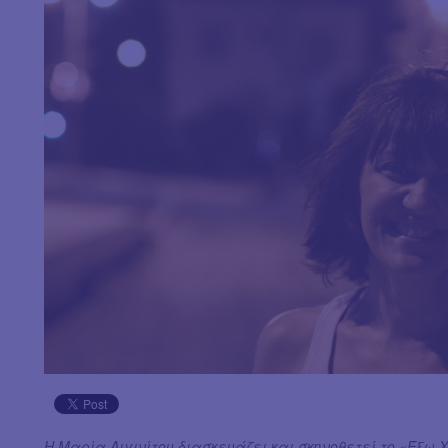
Η Μαρία Αιγινίτου διασκευάζει και σκηνοθετεί το «Έξω 