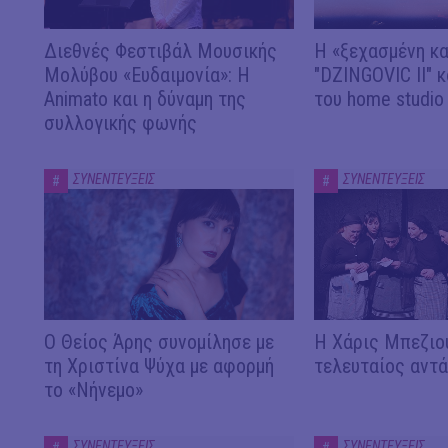
Διεθνές Φεστιβάλ Μουσικής
Η «ξεχασμένη κα
Μολύβου «Ευδαιμονία»: Η
"DZINGOVIC II" κ
Animato και η δύναμη της
του home studio
συλλογικής φωνής
ΣΥΝΕΝΤΕΥΞΕΙΣ
ΣΥΝΕΝΤΕΥΞΕΙΣ
#
#
Ο Θείος Άρης συνομίλησε με
Η Χάρις Μπεζιού
τη Χριστίνα Ψύχα με αφορμή
τελευταίος αντ
το «Νήνεμο»
ΣΥΝΕΝΤΕΥΞΕΙΣ
ΣΥΝΕΝΤΕΥΞΕΙΣ
#
#