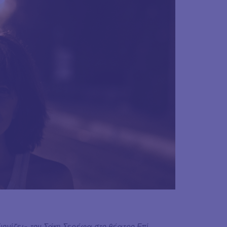
Χιονίζει» του Σάκη Σερέφα στο θέατρο Επί