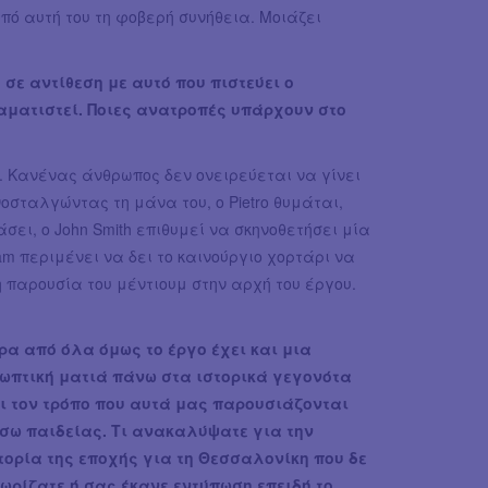
ό αυτή του τη φοβερή συνήθεια. Μοιάζει
σε αντίθεση με αυτό που πιστεύει ο
ραματιστεί. Ποιες ανατροπές υπάρχουν στο
. Κανένας άνθρωπος δεν ονειρεύεται να γίνει
νοσταλγώντας τη μάνα του, o Pietro θυμάται,
σει, o John Smith επιθυμεί να σκηνοθετήσει μία
am περιμένει να δει το καινούργιο χορτάρι να
η παρουσία του μέντιουμ στην αρχή του έργου.
ρα από όλα όμως το έργο έχει και μια
ωπτική ματιά πάνω στα ιστορικά γεγονότα
ι τον τρόπο που αυτά μας παρουσιάζονται
σω παιδείας. Τι ανακαλύψατε για την
τορία της εποχής για τη Θεσσαλονίκη που δε
ωρίζατε ή σας έκανε εντύπωση επειδή το