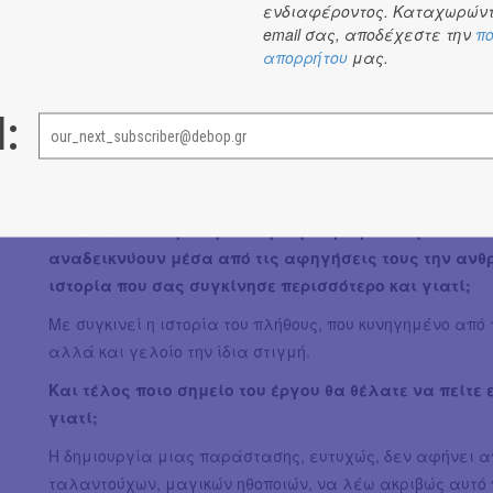
ενδιαφέροντος. Καταχωρώντ
εσάς και πόσο σημαντική είναι για το έργο και την 
email σας, αποδέχεστε την
πο
Ας ξεκινήσουμε από το τι είναι το χιόνι. Είναι ένα φυσ
απορρήτου
μας.
σκεφτόμαστε και να λειτουργούμε ανθρωποκεντρικά, α
αναμέτρησή μας με τη φύση να βγούμε νικητές; Αν θελή
l:
σύμβολο, θα κρατήσω την εικόνα του χιονιού που σκεπάζ
αυτή η εικόνα κι ο καθένας μπορεί να συμπληρώσει ότι η
Εν τέλει και παρά την ιστορική συγκυρία στην οποί
αναδεικνύουν μέσα από τις αφηγήσεις τους την ανθρ
ιστορία που σας συγκίνησε περισσότερο και γιατί;
Με συγκινεί η ιστορία του πλήθους, που κυνηγημένο από τ
αλλά και γελοίο την ίδια στιγμή.
Και τέλος ποιο σημείο του έργου θα θέλατε να πείτε 
γιατί;
Η δημιουργία μιας παράστασης, ευτυχώς, δεν αφήνει α
ταλαντούχων, μαγικών ηθοποιών, να λέω ακριβώς αυτό πο