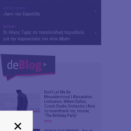
ΘΕΑΤΡΟ / ΧΟΡΟΣ
«Ίων» του Ευρυπίδη
ΜΟΥΣΙΚΗ
Οι Λόγος Τιμής σε πανελλαδική περιοδεία
για την παρουσίαση του νέου album
Don't Let Me Be
Misunderstood | Alexandros
Livitsanos, Willem Dafoe,
Czech Studio Orchestra | Από
το soundtrack της ταινίας
"The Birthday Party"
#ΝΕΑ