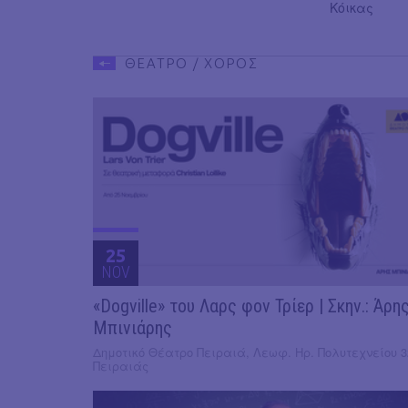
Κόικας
ΘΕΑΤΡΟ / ΧΟΡΟΣ
25
NOV
«Dogville» του Λαρς φον Τρίερ | Σκην.: Άρη
Μπινιάρης
Δημοτικό Θέατρο Πειραιά, Λεωφ. Ηρ. Πολυτεχνείου 3
Πειραιάς