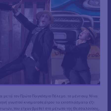
α μετά τον Πρώτο Παγκόσμιο Πόλεμο, το μέντιουμ Νίνα
σκηνή γνωστού κινηματοθεάτρου τα εκτοπλάσματα έξι
ιωτών, που είχαν βρεθεί στο μέτωπο της Θεσσαλονίκης.