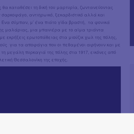
 θα καταθέσει τη δική του μαρτυρία, ζωντανεύοντας
 σαρκοφάγο, αντιηρωικό, ξεκαρδιστικό αλλά και
 Ένα σύμπαν, μ’ ένα πιάτο γίδα βραστή, τα φονικά
της μαλάριας, μια μπανιέρα με το αίμα τριάντα
με εκρήξεις ερωτοπάθειας στα μιούζικ χωλ της πόλης,
ούς για τα αποφάγια που οι πεθαμένοι αφήνουν και με
 τη μεγάλη πυρκαγιά της πόλης στα 1917, εικόνες από
λετική Θεσσαλονίκη της εποχής.