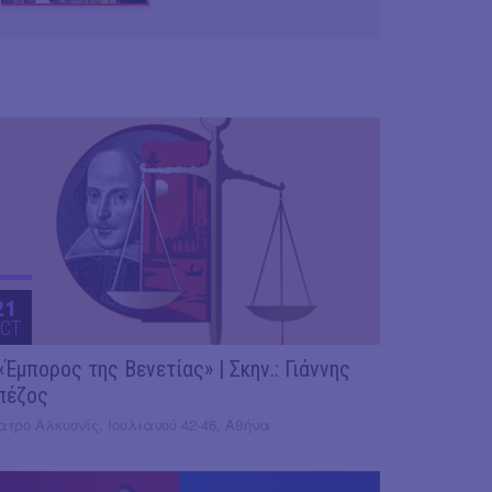
21
CT
«Έμπορος της Βενετίας» | Σκην.: Γιάννης
πέζος
τρο Αλκυονίς, Ιουλιανού 42-46, Αθήνα