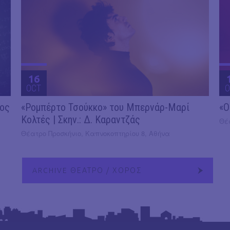
16
OCT
O
2ος
«Ρομπέρτο Τσούκκο» του Μπερνάρ-Μαρί
«Ο
Κολτές | Σκην.: Δ. Καραντζάς
Θέ
Θέατρο Προσκήνιο, Καπνοκοπτηρίου 8, Αθήνα
ARCHIVE ΘΕΑΤΡΟ / ΧΟΡΟΣ