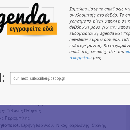
Συμπληρώστε το email σας γι
συνδρομητής στο deBόp. Το em
υμβαίνουν μέσα στη ζεστή αίθουσα του
χρησιμοποιείται αποκλειστικ
τρου, καθώς έξω χιονίζει. Κι ενώ το χιόνι πέφτει και
deBόp και μόνο για την αποσ
ουν κι οι λέξεις, οι πόνοι, τα χάδια, οι μέρες, οι
εβδομαδιαίας agenda και πε
newsletter ευρύτερου πολιτιστ
ι ο μυστηριώδης θεατής της τρίτης σειράς χάνεται στο
ενδιαφέροντος. Καταχωρώντ
email σας, αποδέχεστε την
πο
ΕΣ:
απορρήτου
μας.
κηνοθεσία: Μαρία Αιγινίτου
l:
ίνησης: Βρισηίδα Σολώμου
ωτήρης Καστάνης
σκηνικού χώρου: Γιάννης Θεοδωράκης
ική επιμέλεια: Nina Loretti
οθέτη: Σοφία Καστρησίου
ς: Γιάννης Πρίφτης
τας Γεραμπίνης
 ηθοποιοί:
Ειρήνη Ιωάννου, Νίκος Καρδώνης, Στάθης