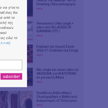
CRACK THE MIRROR - Art of
Dreaming | Νέα κυκλοφορία
α να γίνετε
#ΝΕΑ
ail σας θα
ά από το
τολή της
Venceremos | Νέο single +
ριοδικών
video από VILLAGERS OF
IOANNINA CITY |
ικού
#ΝΕΑ
ας εδώ το
λιτική
Εναλλακτική Λυρική Σκηνή
2026/27 | Εναλλακτική Εποχή
#ΝΕΑ
Νέο single και music video πό
VASSIŁINA για HEATSTROKE
σε μία καυτή Αθήνα
#ΝΕΑ
Γεννάδειος Βιβλιοθήκη |
Ολοκληρώθηκε ο Μαθητικός
Διαγωνισμός «Ο Τόπος μου»
#ΝΕΑ