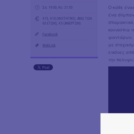
Ο κάθε ένας
Σα: 19:00, Κυ: 21:30
ένα σύμπαν
€13, €10 (ΦΟΙΤΗΤΙΚΟ, ΑΝΩ ΤΩΝ
σπαρακτικό.
65 ΕΤΩΝ), €5 (ΑΝΕΡΓΩΝ)
κουνούπια 
Facebook
φαντάρων, 
με στοχασμ
WebLink
εικόνες από
την πολυφυ