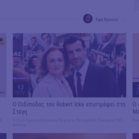
Έφη Χρυσού
→
12
NOV
O
ς
O Οιδίποδας του Robert Icke επιστρέφει στη
Ο 
Στέγη
Μ
2,
Στέγη Γραμμάτων και Τεχνών, Λεωφόρος Συγγρού 107,
Θέα
Αθήνα