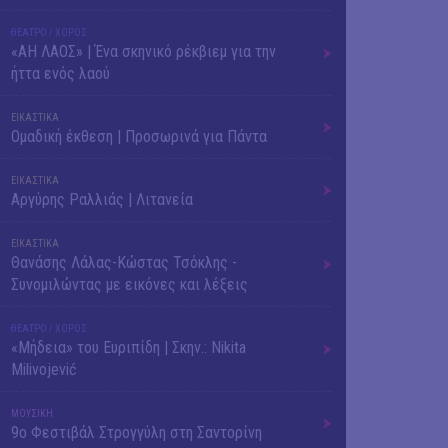
ΘΕΑΤΡΟ / ΧΟΡΟΣ
«ΑΗ ΛΑΟΣ» | Ένα σκηνικό ρέκβιεμ για την
ήττα ενός λαού
ΕΙΚΑΣΤΙΚΑ
Ομαδική έκθεση | Προσωρινά για Πάντα
ΕΙΚΑΣΤΙΚΑ
Αργύρης Ραλλιάς | Λιτανεία
ΕΙΚΑΣΤΙΚΑ
Θανάσης Λάλας-Κώστας Τσόκλης -
Συνομιλώντας με εικόνες και λέξεις
ΘΕΑΤΡΟ / ΧΟΡΟΣ
«Μήδεια» του Ευριπίδη | Σκην.: Nikita
Milivojević
ΜΟΥΣΙΚΗ
9o Φεστιβάλ Στρογγύλη στη Σαντορίνη