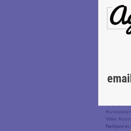
Όλα αυτά σ
κινηματοθέα
λιώνει, λιών
ιστορίες, κ
σκοτάδι.
ΣΥΝΤΕΛΕΣΤ
Διασκευή- Σ
emai
Επιμέλεια κ
Μουσική: Σ
Επιμέλεια 
Ενδυματολογ
Βοηθός σκην
Φωτογραφίε
Video: Κώσ
Παίζουν οι