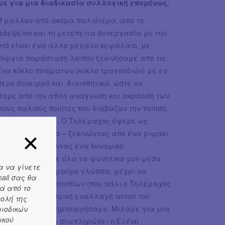
με για μια διαδικασία συλλογική επομένως.
 Ή μάλλον από ακόμα παλιότερα, από τη
οδεψείου και τη μετέπειτα συνεργασία με την
υτό είναι ένα άλλο μεγάλο κεφάλαιο, με
ινούργια παράσταση λοιπόν ξεκινήσαμε από τα
ένα κύκλο ποιημάτων (κύκλο τραγουδιών) με εν
θερο συνειρμό και διαισθητικά, ώστε να
σαμε από την απλή ανάγνωση και ακρόαση των
τους παλιούς ποιητές που διάβαζαν την ποίησή
 αυτοσχεδιάζουμε. Ο Τηλέμαχος έφερε ως
αγούδι/αφήγημα – ξεκινώντας από ένα ριφάκι,
ργαλεία- ανοίγοντας ένα δυναμικό
α μπήκα κι εγώ με όλα τα φωνητικά μου μέσα
α να γίνετε
χρι scream και μαύρη γλώσσα, μέχρι να
ail σας θα
ών ψηφιακών ηχοτοπίων (που πάλι ο Τηλέμαχος
ά από το
φερε όλη την ρυθμική εναλλαγή αυτού του
τολή της
 σύμπαντος που δημιουργήσαμε. Μιλάμε για μια
ριοδικών
ικού
ροσκοπείου ήρθε να συμπληρώσει η Ελένη