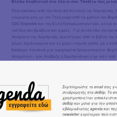
Βλέπω πληθυντικό στα λόγια σου. Υποθέτω πως μιλά
Όλα εκκινούν από την ποιητική συλλογή της Λαμπρινής.
γνωριμία μας με τον Τηλέμαχο από τα χρόνια του Βυρσ
ODC Ensemble και την Έλλη Παπακωνσταντίνου, αλλά α
ταξίδια και βραβεία και χαρές. Για αυτήν εδώ την κα
ποιήματα της Λαμπρινής. Διαλέξαμε από το βιβλίο της 
μέρει σχεδιασμένο και εν μέρει τυχαίο τρόπο, με ελεύ
δώσουμε στο κοινό μια αφηρημένη δραματουργία. Αρχί
ποιημάτων – μας διάβαζε η Λαμπρινή και είχε κάτι από 
τους – και πάνω σ’ αυτή την απλή βάση ξεκινήσαμε να
συνθέτης τα αρχικά μουσικά περιβάλλοντα για κάθε τρ
μια αρμονική διαδοχή, ηλεκτρονικά και διαδραστικά ε
πολυπρισματικό και δημιουργικό περιβάλλον. Εκεί μέσ
Συμπληρώστε το email σας γι
που με αφορά να εξερευνώ: από κλασσικές περιοχές μέ
συνδρομητής στο deBόp. Το em
αυτοσχεδιάζω πάνω στην σύγχρονη σύνθεση διαδραστικ
χρησιμοποιείται αποκλειστικ
εν προκειμένω έχει προγραμματίσει), ενώ ο Ιάκωβος έ
deBόp και μόνο για την αποσ
κάπως ονειρικού, κάπως ενδοσκοπικού και ψυχεδελικού
εβδομαδιαίας agenda και πε
newsletter ευρύτερου πολιτιστ
διαδικασία in progress κι έτσι το αρχικό team του Αστε