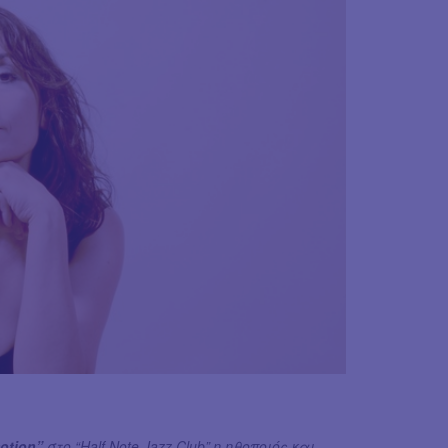
motion”
στο “Half Note Jazz Club” η ηθοποιός και