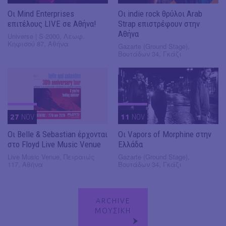
Οι Mind Enterprises
Οι indie rock θρύλοι Arab
επιτέλους LIVE σε Αθήνα!
Strap επιστρέφουν στην
Αθήνα
Universe | S-2000, Λεωφ.
Κηφισού 87, Αθήνα
Gazarte (Ground Stage),
Βουτάδων 34, Γκάζι
27
NOV
11
NOV
Οι Belle & Sebastian έρχονται
Οι Vapors of Morphine στην
στο Floyd Live Music Venue
Ελλάδα
Live Music Venue, Πειραιώς
Gazarte (Ground Stage),
117, Αθήνα
Βουτάδων 34, Γκάζι
ARCHIVE
ΜΟΥΣΙΚΗ