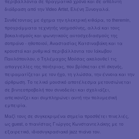
περιβάλλοντα σε πραγματικό χρόνο και σε απόλυτη
διάδραση από την Video Artist, Ελένη Ξυνογαλά.
Συνθέτοντας με όχημα την ηλεκτρική κιθάρα, το theremin,
προγράμματα τεχνητής νοημοσύνης, αλλά και τους
βοκαλισμούς και φωνητικούς αυτοσχεδιασμούς της
σοπράνο - ηθοποιού, Αναστασίας Κατσιναβάκη και τα
κρουστά και ρυθμικά περιβάλλοντα του Ιάκωβου
Παυλόπουλου, ο Τηλέμαχος Μούσας ακολουθεί τις
απαγγελίες της ποιήτριας, που βρίσκεται επί σκηνής,
πειραματίζεται με τον ήχο, τη γλώσσα, την έννοια και την
άρθρωση. Το τελικό μουσικό αποτέλεσμα μετουσιώνεται
σε βιντεοπροβολή που συνοδεύει και σχολιάζει,
απεικονίζει και συμπληρώνει αυτή την πολυμεσική
εμπειρία.
Μαζί τους σε συγκεκριμένα σημεία προσθέτει πινελιές,
ως guest, ο πιανίστας Γιώργος Κωνσταντελάκης με το
εξαιρετικό, ιδιοσυγκρασιακό jazz πιάνο του.