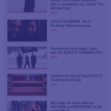
Dafoe, Czech Studio Orchestra |
Από το soundtrack της ταινίας "The
Birthday Party"
#ΝΕΑ
CRACK THE MIRROR - Art of
Dreaming | Νέα κυκλοφορία
#ΝΕΑ
Venceremos | Νέο single + video
από VILLAGERS OF IOANNINA CITY |
#ΝΕΑ
Εναλλακτική Λυρική Σκηνή 2026/27
| Εναλλακτική Εποχή
#ΝΕΑ
Νέο single και music video πό
VASSIŁINA για HEATSTROKE σε μία
καυτή Αθήνα