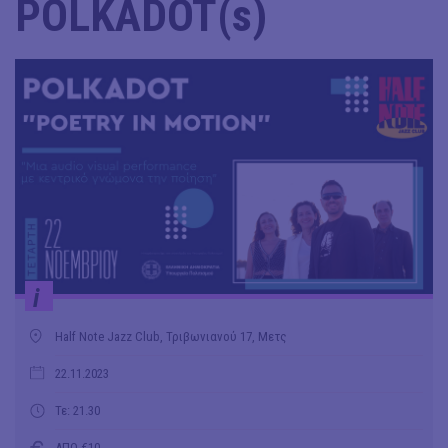
POLKADOT(s)
i
Half Note Jazz Club, Τριβωνιανού 17, Μετς
22.11.2023
Τε: 21.30
ΑΠΟ €10