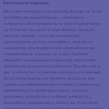
Καλλιτεχνικό σημείωμα:
Μέσα από τα ποιήματα της συλλογής Αλογάκι με Τρύπα
στο Στήθος που παρουσιάζονται – υλοποιούνται –
εισέρχεται ο θεατής/ακροατής σε έναν διαρκή διάλογο
με τη έσω και έξω φύση. Ο λόγος θηλυκός, τρυφερός
αλλά και σκληρός, ευάλωτος και κοφτερός,
αφουγκράζεται με όλες τις αισθήσεις, στοχάζεται,
ανακαλύπτει νέα περιβάλλοντα, αποσυνδέεται και
επανασυνδέεται, ενώνεται με το όλο. Η μουσική
ακολουθεί την αφηρημένη ιστορία ενός αρχετυπικού
προσώπου σε μία γνωσιακή διαδικασία. Περνάει από τη
jazz, το μπλουζ και τις post rock μπαλάντες στη new wave,
σε ελεύθερα ψυχεδελικά ηχοτοπία, δανείζεται από
τροπικές και δωδεκαφθογγικές κλίμακες, ενσωματώνει
industrial στοιχεία, scream βοκαλισμούς αλλά και
κλασσικούς, ρυθμικές και ελεύθερες απαγγελίες,
πολυρυθμίες, προσομοιώσεις, λούπες, κα. Η ελεύθερη
χρησιμοποίηση των μέσων του κάθε περφόρμερ στοχεύει