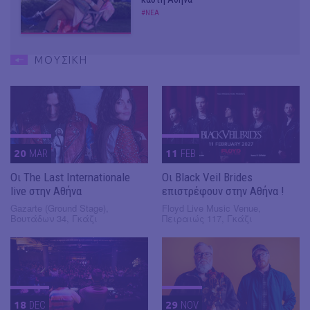
#ΝΕΑ
ΜΟΥΣΙΚΗ
20
MAR
11
FEB
Οι The Last Internationale
Οι Black Veil Brides
live στην Αθήνα
επιστρέφουν στην Αθήνα !
Gazarte (Ground Stage),
Floyd Live Music Venue,
Βουτάδων 34, Γκάζι
Πειραιώς 117, Γκάζι
18
DEC
29
NOV