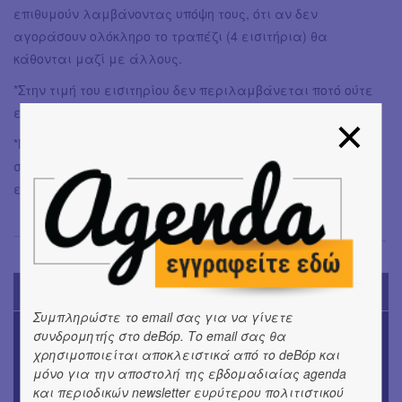
επιθυμούν λαμβάνοντας υπόψη τους, ότι αν δεν
αγοράσουν ολόκληρο το τραπέζι (4 εισιτήρια) θα
κάθονται μαζί με άλλους.
*Στην τιμή του εισιτηρίου δεν περιλαμβάνεται ποτό ούτε
είναι υποχρεωτική η κατανάλωση.
*Με την αγορά του εισιτηρίου δεν εξασφαλίζεται
συγκεκριμένο τραπέζι αλλά μόνο τη ζώνη που έχετε
επιλέξει.
Έφη Χρυσού
→
TODAY'S EVENTS
Συμπληρώστε το email σας για να γίνετε
ΜΟΥΣΙΚΗ
συνδρομητής στο deBόp. Το email σας θα
16o Samos Young Artists Festival
χρησιμοποιείται αποκλειστικά από το deBόp και
μόνο για την αποστολή της εβδομαδιαίας agenda
OUTDΟORS
και περιοδικών newsletter ευρύτερου πολιτιστικού