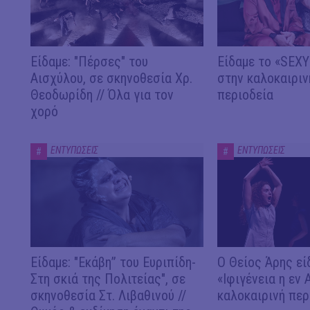
Είδαμε: "Πέρσες" του
Είδαμε το «SEX
Αισχύλου, σε σκηνοθεσία Χρ.
στην καλοκαιριν
Θεοδωρίδη // Όλα για τον
περιοδεία
χορό
ΕΝΤΥΠΩΣΕΙΣ
ΕΝΤΥΠΩΣΕΙΣ
#
#
Είδαμε: "Εκάβη” του Ευριπίδη-
Ο Θείος Άρης εί
Στη σκιά της Πολιτείας", σε
«Ιφιγένεια η εν 
σκηνοθεσία Στ. Λιβαθινού //
καλοκαιρινή περ