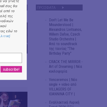
α να γίνετε
ail σας θα
ΠΡΟΣΦΑΤΑ
ά από το
τολή της
Don't Let Me Be
ριοδικών
Misunderstood |
ικού
Alexandros Livitsanos,
ας εδώ το
Willem Dafoe, Czech
λιτική
Studio Orchestra |
Από το soundtrack
της ταινίας "The
Birthday Party"
του Ευριπίδη,
CRACK THE MIRROR -
 Gardev //
Art of Dreaming | Νέα
το σόου!
κυκλοφορία
Venceremos | Νέο
single + video από
VILLAGERS OF
IOANNINA CITY |
Εναλλακτική Λυρική