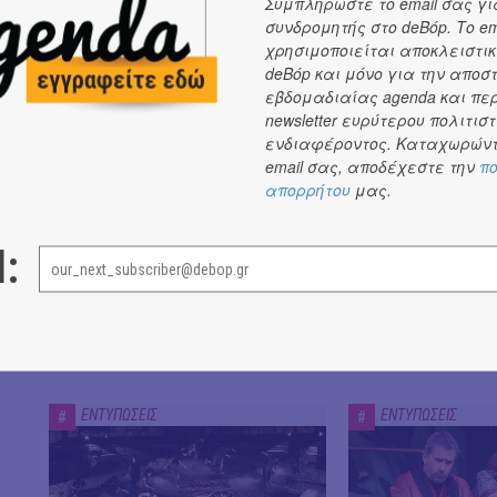
Συμπληρώστε το email σας γι
συνδρομητής στο deBόp. Το em
ΕΝΤΥΠΩΣΕΙΣ
χρησιμοποιείται αποκλειστικ
deBόp και μόνο για την αποσ
ΕΝΤΥΠΩΣΕΙΣ
ΕΝΤΥΠΩΣΕΙΣ
εβδομαδιαίας agenda και πε
#
#
newsletter ευρύτερου πολιτιστ
ενδιαφέροντος. Καταχωρώντ
email σας, αποδέχεστε την
πο
απορρήτου
μας.
l:
Είδαμε: "Άλκηστις" του
Είδαμε "Βάκχες" 
Ευριπίδη, σε σκηνοθεσία Δ.
σε σκηνοθεσία J.
Καραντζά // Ευφυής σύλληψη
Καλώς ήρθατε σ
και χαμένη ευκαιρία
ΕΝΤΥΠΩΣΕΙΣ
ΕΝΤΥΠΩΣΕΙΣ
#
#