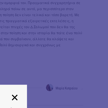
την ομορφιά του. Πραγματικά συγχαρητήρια σε
σκληρά πάνω σε αυτό, μα περισσότερο στον
 ποίηση δεν είναι τελικά και τόσο βαρετή. Με
τις πραγματικά εξαιρετικές εκτελέσεις, η
είται πτυχές του Δ.Σολωμού που δεν θα της
στην ποίηση και στην ιστορία θα πάτε ένα πολύ
τά που συμβαίνουν, άλλοτε θα κλάψετε και
ολύ δημιουργικό και συγχρόνως με
Μαρία Κυπραίου
→