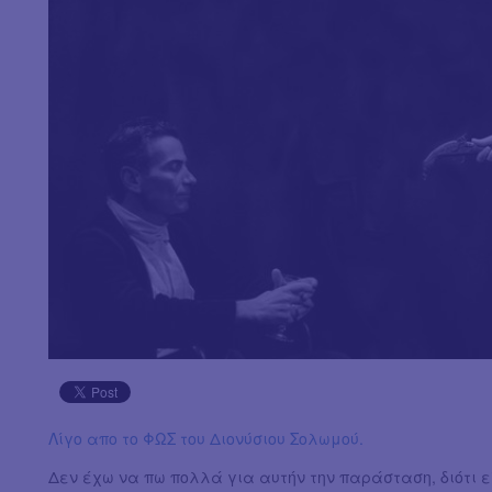
Λίγο απο το ΦΩΣ του Διονύσιου Σολωμού.
Δεν έχω να πω πολλά για αυτήν την παράσταση, διότι ε