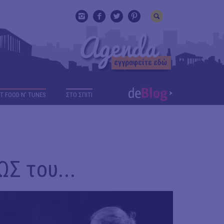
T FOOD N' TUNES
ΣΤΟ ΣΠΙΤΙ
Σ του...