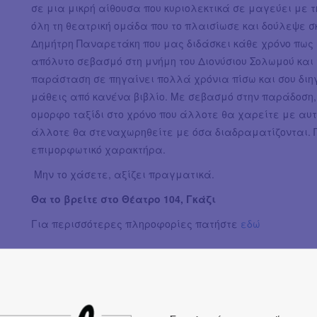
σε μια μικρή αίθουσα που κυριολεκτικά σε μαγεύει με 
όλη τη θεατρική ομάδα που το πλαισίωσε και δούλεψε 
Δημήτρη Παναρετάκη που μας διδάσκει κάθε χρόνο πως η
απόλυτο σεβασμό στη μνήμη του Διονύσιου Σολωμού και 
παράσταση σε πηγαίνει πολλά χρόνια πίσω και σου διηγ
μάθεις από κανένα βιβλίο. Με σεβασμό στην παράδοση, 
ομορφο ταξίδι στο χρόνο που άλλοτε θα χαρείτε με αυ
άλλοτε θα στεναχωρηθείτε με όσα διαδραματίζονται. Π
επιμορφωτικό χαρακτήρα.
Μην το χάσετε, αξίζει πραγματικά.
Θα το βρείτε στο Θέατρο 104, Γκάζι
Για περισσότερες πληροφορίες πατήστε
εδώ