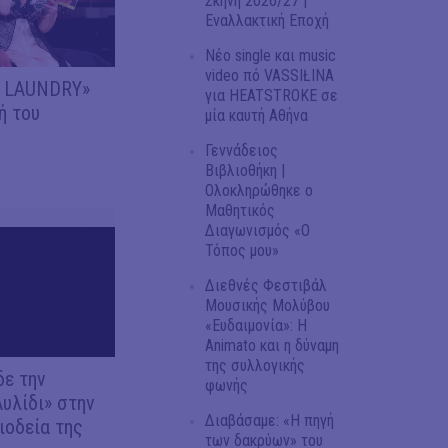
Σκηνή 2026/27 |
Εναλλακτική Εποχή
Νέο single και music
video πό VASSIŁINA
Y LAUNDRY»
για HEATSTROKE σε
ή του
μία καυτή Αθήνα
Γεννάδειος
Βιβλιοθήκη |
Ολοκληρώθηκε ο
Μαθητικός
Διαγωνισμός «Ο
Τόπος μου»
Διεθνές Φεστιβάλ
Μουσικής Μολύβου
«Ευδαιμονία»: Η
Animato και η δύναμη
της συλλογικής
δε την
φωνής
Αυλίδι» στην
Διαβάσαμε: «Η πηγή
ιοδεία της
των δακρύων» του