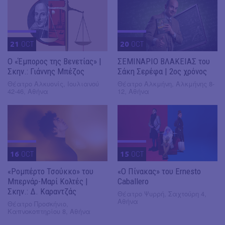
21
OCT
20
OCT
Ο «Έμπορος της Βενετίας» |
ΣΕΜΙΝΑΡΙΟ ΒΛΑΚΕΙΑΣ του
Σκην.: Γιάννης Μπέζος
Σάκη Σερέφα | 2ος χρόνος
Θέατρο Αλκυονίς, Ιουλιανού
Θέατρο Αλκμήνη, Αλκμήνης 8-
42-46, Αθήνα
12, Αθήνα
16
OCT
15
OCT
«Ρομπέρτο Τσούκκο» του
«Ο Πίνακας» του Ernesto
Μπερνάρ-Μαρί Κολτές |
Caballero
Σκην.: Δ. Καραντζάς
Θέατρο Ψυρρή, Σαχτούρη 4,
Αθήνα
Θέατρο Προσκήνιο,
Καπνοκοπτηρίου 8, Αθήνα