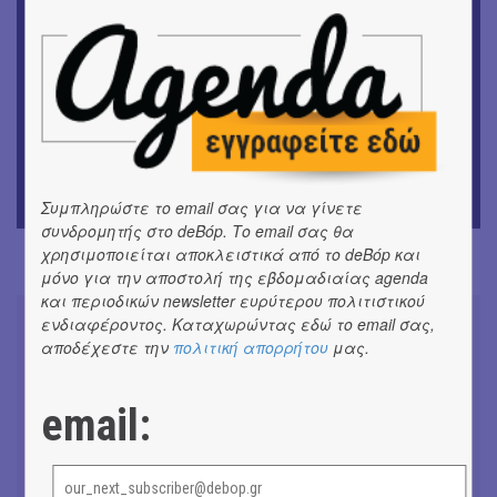
ΘΕΑΤΡΟ / ΧΟΡΟΣ
«Μήδεια» του Ευριπίδη | Σκην.: Nikita Milivojević
ΜΟΥΣΙΚΗ
9o Φεστιβάλ Στρογγύλη στη Σαντορίνη
ΘΕΑΤΡΟ / ΧΟΡΟΣ
«Ίων» του Ευρυπίδη
Συμπληρώστε το email σας για να γίνετε
συνδρομητής στο deBόp. Το email σας θα
χρησιμοποιείται αποκλειστικά από το deBόp και
μόνο για την αποστολή της εβδομαδιαίας agenda
και περιοδικών newsletter ευρύτερου πολιτιστικού
ενδιαφέροντος. Καταχωρώντας εδώ το email σας,
αποδέχεστε την
πολιτική απορρήτου
μας.
Συνομιλώντας με τη Ρηνιώ
email:
Κυριαζή, καλλιτεχνική διευθύντρια
του ΔΗΠΕΘΕ Ιωαννίνων
#ΣΥΝΕΝΤΕΥΞΕΙΣ