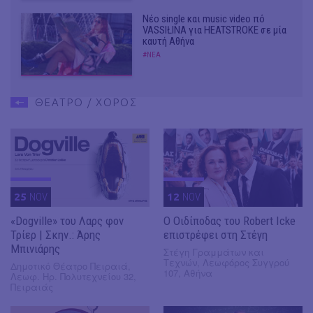
Νέο single και music video πό
VASSIŁINA για HEATSTROKE σε μία
καυτή Αθήνα
#ΝΕΑ
ΘΕΑΤΡΟ / ΧΟΡΟΣ
25
NOV
12
NOV
«Dogville» του Λαρς φον
O Οιδίποδας του Robert Icke
Τρίερ | Σκην.: Άρης
επιστρέφει στη Στέγη
Μπινιάρης
Στέγη Γραμμάτων και
Τεχνών, Λεωφόρος Συγγρού
Δημοτικό Θέατρο Πειραιά,
107, Αθήνα
Λεωφ. Ηρ. Πολυτεχνείου 32,
Πειραιάς