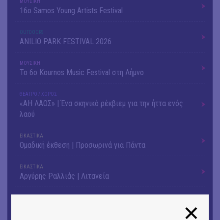
ΜΟΥΣΙΚΗ
16o Samos Young Artists Festival
OUTDΟORS
ANILIO PARK FESTIVAL 2026
ΜΟΥΣΙΚΗ
Το 6ο Kournos Music Festival στη Λήμνο
ΘΕΑΤΡΟ / ΧΟΡΟΣ
«ΑΗ ΛΑΟΣ» | Ένα σκηνικό ρέκβιεμ για την ήττα ενός
λαού
ΕΙΚΑΣΤΙΚΑ
Ομαδική έκθεση | Προσωρινά για Πάντα
ΕΙΚΑΣΤΙΚΑ
Αργύρης Ραλλιάς | Λιτανεία
ΕΙΚΑΣΤΙΚΑ
Θανάσης Λάλας-Κώστας Τσόκλης - Συνομιλώντας με
εικόνες και λέξεις