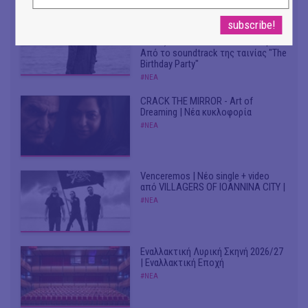
Don't Let Me Be Misunderstood |
Alexandros Livitsanos, Willem
Dafoe, Czech Studio Orchestra |
Από το soundtrack της ταινίας "The
Birthday Party"
#ΝΕΑ
CRACK THE MIRROR - Art of
Dreaming | Νέα κυκλοφορία
#ΝΕΑ
Venceremos | Νέο single + video
από VILLAGERS OF IOANNINA CITY |
#ΝΕΑ
Εναλλακτική Λυρική Σκηνή 2026/27
| Εναλλακτική Εποχή
#ΝΕΑ