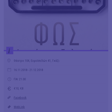
i
Θέατρο 104, Ευμολπιδών 41, Γκάζι
16.11.2018
- 21.12.2018
ΠΑ: 21.00
€10, €8
Facebook
WebLink