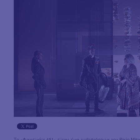
Το «Φαρενάιτ 451» είναι ένα μυθιστόρημα του Ραίη Μπ