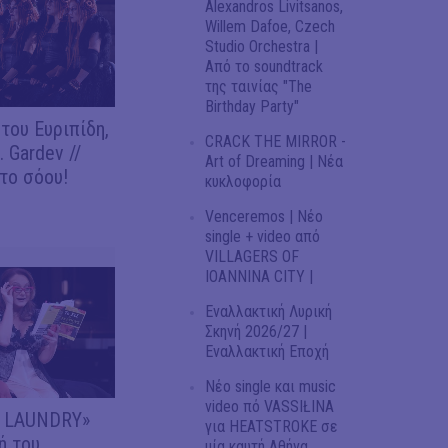
Alexandros Livitsanos,
Willem Dafoe, Czech
Studio Orchestra |
Από το soundtrack
της ταινίας "The
Birthday Party"
του Ευριπίδη,
CRACK THE MIRROR -
 Gardev //
Art of Dreaming | Νέα
το σόου!
κυκλοφορία
Venceremos | Νέο
single + video από
VILLAGERS OF
IOANNINA CITY |
Εναλλακτική Λυρική
Σκηνή 2026/27 |
Εναλλακτική Εποχή
Νέο single και music
video πό VASSIŁINA
Y LAUNDRY»
για HEATSTROKE σε
ή του
μία καυτή Αθήνα