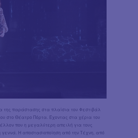
α της παράστασης στα πλαίσια του Φεστιβάλ
ου στο Θέατρο Πόρτα. Έχοντας στα χέρια του
μέλλον που η μεγαλύτερη απειλή για τους
 γεννά. Η αποστασιοποίηση από την Τέχνη, από