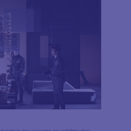
ράντμπερυ που γράφτηκε και εκδόθηκε στην