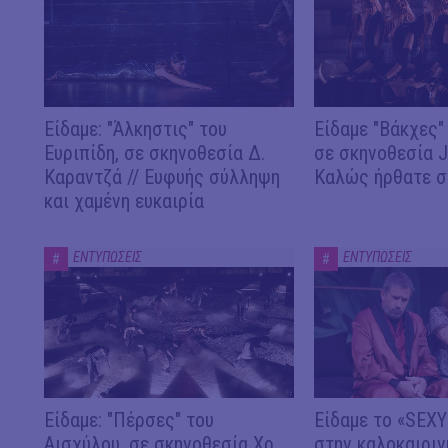
Είδαμε: "Άλκηστις" του
Είδαμε "Βάκχες" 
Ευριπίδη, σε σκηνοθεσία Δ.
σε σκηνοθεσία J.
Καραντζά // Ευφυής σύλληψη
Καλώς ήρθατε σ
και χαμένη ευκαιρία
ΕΝΤΥΠΩΣΕΙΣ
ΕΝΤΥΠΩΣΕΙΣ
#
#
Είδαμε: "Πέρσες" του
Είδαμε το «SEX
Αισχύλου, σε σκηνοθεσία Χρ.
στην καλοκαιριν