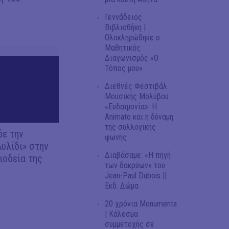
Γεννάδειος
Βιβλιοθήκη |
Ολοκληρώθηκε ο
Μαθητικός
Διαγωνισμός «Ο
Τόπος μου»
Διεθνές Φεστιβάλ
Μουσικής Μολύβου
«Ευδαιμονία»: Η
Animato και η δύναμη
της συλλογικής
δε την
φωνής
Αυλίδι» στην
Διαβάσαμε: «Η πηγή
ιοδεία της
των δακρύων» του
Jean-Paul Dubois ||
Εκδ. Δώμα
20 χρόνια Monumenta
| Κάλεσμα
συμμετοχής σε