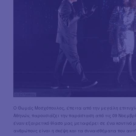
Ο Θωμάς Μοσχόπουλος, έπειτα από την μεγάλη επιτυχί
Αθηνών, παρουσιάζει την παράσταση από τις 09 Νοεμβρί
έναν εξαιρετικό θίασο μας μεταφέρει σε ένα κοντινό 
ανθρώπους είναι η σκέψη και τα συναισθήματα που αυτή