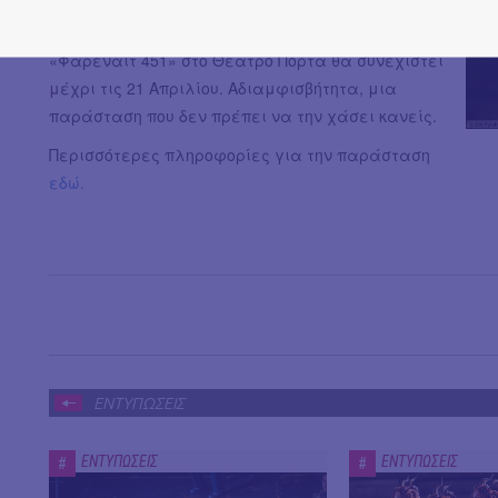
ικανότητας και σκέψης, η ανάγκη αναθεώρησης
πολλών αξιών φαντάζει επιτακτική. Η παράσταση
«Φαρενάιτ 451» στο Θέατρο Πόρτα θα συνεχιστεί
μέχρι τις 21 Απριλίου. Αδιαμφισβήτητα, μια
παράσταση που δεν πρέπει να την χάσει κανείς.
Περισσότερες πληροφορίες για την παράσταση
εδώ.
ΕΝΤΥΠΩΣΕΙΣ
ΕΝΤΥΠΩΣΕΙΣ
ΕΝΤΥΠΩΣΕΙΣ
#
#