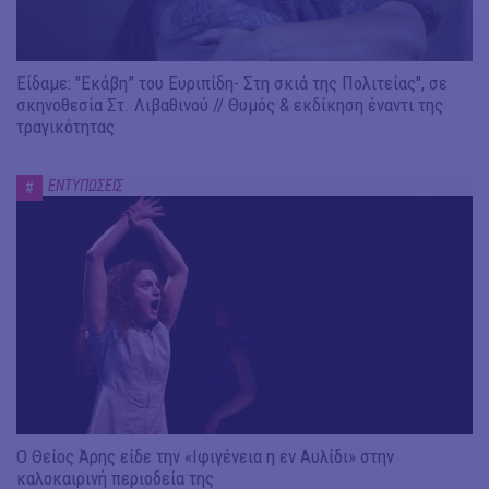
Είδαμε: "Εκάβη” του Ευριπίδη- Στη σκιά της Πολιτείας", σε
σκηνοθεσία Στ. Λιβαθινού // Θυμός & εκδίκηση έναντι της
τραγικότητας
ΕΝΤΥΠΩΣΕΙΣ
#
Ο Θείος Άρης είδε την «Ιφιγένεια η εν Αυλίδι» στην
καλοκαιρινή περιοδεία της