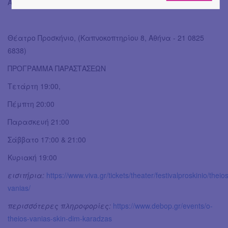
Αντώνης Αντωνόπουλος - Τελιέγκιν
Θέατρο Προσκήνιο, (Καπνοκοπτηρίου 8, Αθήνα - 21 0825
6838)
ΠΡΟΓΡΑΜΜΑ ΠΑΡΑΣΤΑΣΕΩΝ
Τετάρτη 19:00,
Πέμπτη 20:00
Παρασκευή 21:00
Σάββατο 17:00 & 21:00
Κυριακή 19:00
εισιτήρια:
https://www.viva.gr/tickets/theater/festivalproskinio/theio
vanias/
περισσότερες πληροφορίες:
https://www.debop.gr/events/o-
theios-vanias-skin-dim-karadzas