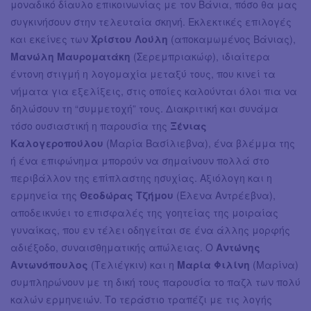
μοναδικό δίαυλο επικοινωνίας με τον Βάνια, πόσο θα μας
συγκινήσουν στην τελευταία σκηνή. Εκλεκτικές επιλογές
και εκείνες των
Χρίστου Λούλη
(αποκαμωμένος Βάνιας),
Μανώλη Μαυροματάκη
(Σερεμπριακώφ), ιδιαίτερα
έντονη στιγμή η λογομαχία μεταξύ τους, που κινεί τα
νήματα για εξελίξεις, στις οποίες καλούνται όλοι πια να
δηλώσουν τη “συμμετοχή” τους. Διακριτική και συνάμα
τόσο ουσιαστική η παρουσία της
Ξένιας
Καλογεροπούλου
(Μαρία Βασίλιεβνα), ένα βλέμμα της
ή ένα επιφώνημα μπορούν να σημαίνουν πολλά στο
περιβάλλον της επίπλαστης ησυχίας. Αξιόλογη και η
ερμηνεία της
Θεοδώρας Τζήμου
(Έλενα Αντρέεβνα),
αποδεικνύει το επισφαλές της γοητείας της μοιραίας
γυναίκας, που εν τέλει οδηγείται σε ένα άλλης μορφής
αδιέξοδο, συναισθηματικής απώλειας. Ο
Αντώνης
Αντωνόπουλος
(Τελιέγκιν) και η
Μαρία Φιλίνη
(Μαρίνα)
συμπληρώνουν με τη δική τους παρουσία το παζλ των πολύ
καλών ερμηνειών. Το τεράστιο τραπέζι με τις λογής