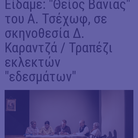
Είδαμε: "Θείος Βάνιας"
του Α. Τσέχωφ, σε
σκηνοθεσία Δ.
Καραντζά / Τραπέζι
εκλεκτών
"εδεσμάτων"