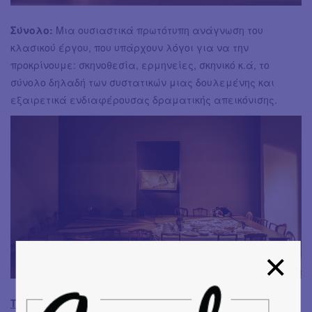
Σύνολο:
Μια ουσιαστικά πρωτότυπη ανάγνωση του
κλασικού έργου, που υπάρχουν λόγοι για να την
προκρίνουμε: σκηνοθεσία, ερμηνείες, σκηνικό κ.ά, το
σύνολο δηλαδή των συστατικών μιας δουλεμένης και
εξαιρετικά ενδιαφέρουσας δραματικής απεικόνισης.
Ταυτότητα παράστασης: