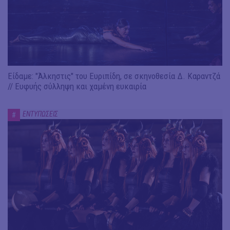
Είδαμε: "Άλκηστις" του Ευριπίδη, σε σκηνοθεσία Δ. Καραντζά
// Ευφυής σύλληψη και χαμένη ευκαιρία
ΕΝΤΥΠΩΣΕΙΣ
#