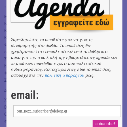
«Θείος Βάνιας» του Άντον Τσέχωφ
Μετάφραση: Χρύσα Προκοπάκη, Σκηνοθεσία: Δημήτρης
Καραντζάς, Σκηνικά: Μαρία Πανουργιά,
Κοστούμια: Ιωάννα Τσάμη, Μουσική: Δημήτρης
Καμαρωτός, Κίνηση: Τάσος Καραχάλιος,
Συμπληρώστε το email σας για να γίνετε
Φωτισμοί: Λευτέρης Παυλόπουλος, Βοηθός
συνδρομητής στο deBόp. Το email σας θα
χρησιμοποιείται αποκλειστικά από το deBόp και
σκηνοθέτη: Παναγιώτης Γκιζώτης, Βοηθός σκηνογράφου:
μόνο για την αποστολή της εβδομαδιαίας agenda και
Σοφία Θεοδωράκη, Βοηθός ενδυματολόγου: Ιφιγένεια
περιοδικών newsletter ευρύτερου πολιτιστικού
Νταουντάκη, Οργάνωση παραγωγής: Κατερίνα Λιάτσου,
ενδιαφέροντος. Καταχωρώντας εδώ το email σας,
Φωτογραφίες, Artwork, video: Γκέλυ Καλαμπάκα, Δημόσιες
αποδέχεστε την
πολιτική απορρήτου
μας.
Σχέσεις: Όλγα Παυλάτου
ΔΙΑΝΟΜΗ
email:
Χρήστος Λούλης - Βάνιας, Ξένια Καλογεροπούλου - Μαρία
Βασίλιεβνα, Μανώλης Μαυροματάκης- Σερεμπριακώφ,
Θεοδώρα Τζήμου - Έλενα Αντρέεβνα, Ηρώ Μπέζου - Σόνια,
Φιντέλ Ταλαμπούκας - Άστρωφ, Μαρία Φιλίνη - Μαρίνα,