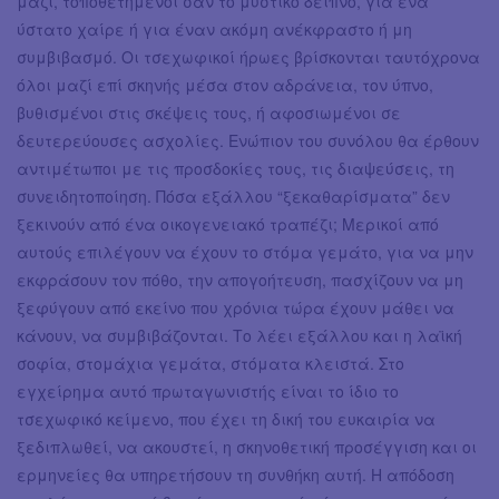
μαζί, τοποθετημένοι σαν το μυστικό δείπνο, για ένα
ύστατο χαίρε ή για έναν ακόμη ανέκφραστο ή μη
συμβιβασμό. Οι τσεχωφικοί ήρωες βρίσκονται ταυτόχρονα
όλοι μαζί επί σκηνής μέσα στον αδράνεια, τον ύπνο,
βυθισμένοι στις σκέψεις τους, ή αφοσιωμένοι σε
δευτερεύουσες ασχολίες. Ενώπιον του συνόλου θα έρθουν
αντιμέτωποι με τις προσδοκίες τους, τις διαψεύσεις, τη
συνειδητοποίηση. Πόσα εξάλλου “ξεκαθαρίσματα” δεν
ξεκινούν από ένα οικογενειακό τραπέζι; Μερικοί από
αυτούς επιλέγουν να έχουν το στόμα γεμάτο, για να μην
εκφράσουν τον πόθο, την απογοήτευση, πασχίζουν να μη
ξεφύγουν από εκείνο που χρόνια τώρα έχουν μάθει να
κάνουν, να συμβιβάζονται. Το λέει εξάλλου και η λαϊκή
σοφία, στομάχια γεμάτα, στόματα κλειστά. Στο
εγχείρημα αυτό πρωταγωνιστής είναι το ίδιο το
τσεχωφικό κείμενο, που έχει τη δική του ευκαιρία να
ξεδιπλωθεί, να ακουστεί, η σκηνοθετική προσέγγιση και οι
ερμηνείες θα υπηρετήσουν τη συνθήκη αυτή. Η απόδοση