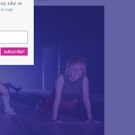
ας εδώ το
λιτική