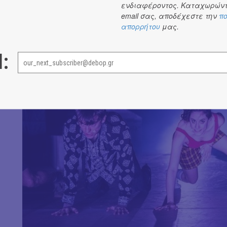
ενδιαφέροντος. Καταχωρώντ
email σας, αποδέχεστε την
πο
απορρήτου
μας.
l: