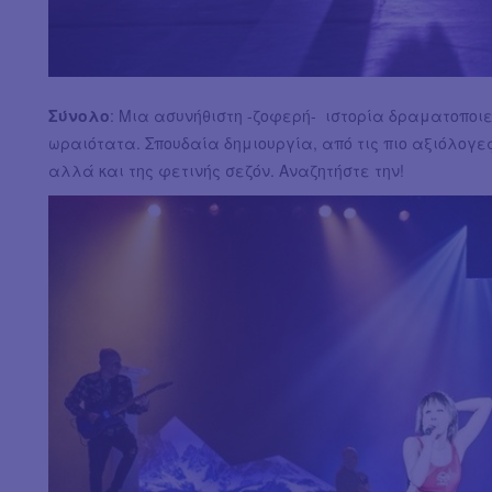
Σύνολο
: Μια ασυνήθιστη -ζοφερή- ιστορία δραματοποι
ωραιότατα. Σπουδαία δημιουργία, από τις πιο αξιόλογ
αλλά και της φετινής σεζόν. Αναζητήστε την!