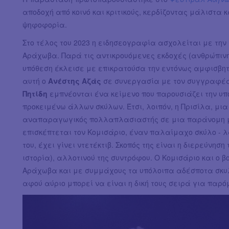
αποδοχή από κοινό και κριτικούς, κερδίζοντας μάλιστα κ
ψηφοφορία.
Στο τέλος του 2023 η ειδησεογραφία ασχολείται με την
Αράχωβα. Παρά τις αντικρουόμενες εκδοχές (ανθρώπινη
υπόθεση έκλεισε με επικρατούσα την εντόνως αμφισβητ
αυτή ο
Ανέστης Αζάς
σε συνεργασία με τον συγγραφέ
Πητίδη
εμπνέονται ένα κείμενο που παρουσιάζει την υπ
προκειμένω άλλων σκύλων. Έτσι, λοιπόν, η Πρισίλα, μια
αναπαραγωγικός πολλαπλασιαστής σε μια παράνομη μ
επισκέπτεται τον Κομισάριο, έναν παλαίμαχο σκύλο - λ
του, έχει γίνει ντετέκτιβ. Σκοπός της είναι η διερεύνησ
ιστορία), αλλοτινού της συντρόφου. Ο Κομισάριο και ο
Αράχωβα και με συμμάχους τα υπόλοιπα αδέσποτα σκυλ
αφού αύριο μπορεί να είναι η δική τους σειρά για παρό