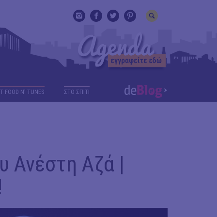
T FOOD N' TUNES
ΣΤΟ ΣΠΙΤΙ
υ Ανέστη Αζά |
!