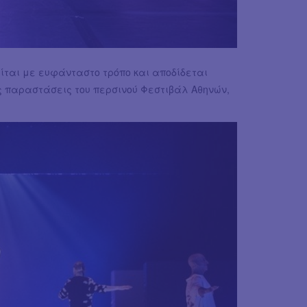
είται με ευφάνταστο τρόπο και αποδίδεται
ες παραστάσεις του περσινού Φεστιβάλ Αθηνών,