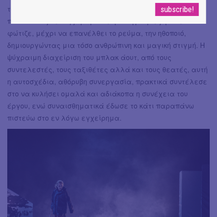
το φακό του - αυτόν που θα χρησιμοποιούσε σε περίπτωση
που κάποιος θεατής τραβούσε φωτογραφίες/ βίντεο - και
φώτιζε, μέχρι να επανέλθει το ρεύμα, την ηθοποιό,
δημιουργώντας μια τόσο ανθρώπινη και μαγική στιγμή. Η
ψύχραιμη διαχείριση του μπλακ άουτ, από τους
συντελεστές, τους ταξιθέτες αλλά και τους θεατές, αυτή
η αυτοσχέδια, αθόρυβη συνεργασία, πρακτικά συντέλεσε
στο να κυλήσει ομαλά και αδιάκοπα η συνέχεια του
έργου, ενώ συναισθηματικά έδωσε το κάτι παραπάνω
πιστεύω στο εν λόγω εγχείρημα.