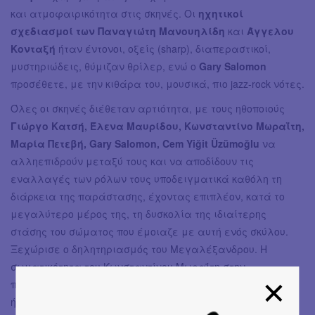
και ατμοφαιρικότητα στις σκηνές. Οι
ηχητικοί
σχεδιασμοί των Παναγιώτη Μανουηλίδη
και
Άγγελου
Κονταξή
ήταν έντονοι, οξείς (sharp), διαπεραστικοί,
μυστηριώδεις, θύμιζαν θρίλερ, ενώ ο
Gary Salomon
προσέθετε, με την κιθάρα του, μουσικά, πιο jazz-rock νότες.
Όλες οι σκηνές διέθεταν αρτιότητα, με τους ηθοποιούς
Γιώργο Κατσή, Έλενα Μαυρίδου, Κωνσταντίνο Μωραΐτη,
Μαρία Πετεβή, Gary Salomon, Cem Yiğit Üzümoğlu
να
αλληεπιδρούν μεταξύ τους και να αποδίδουν τις
εναλλαγές των ρόλων τους υποδειγματικά καθόλη τη
διάρκεια της παράστασης, έχοντας επιπλέον, κατά το
μεγαλύτερο μέρος της, τη δυσκολία της ιδιαίτερης
στάσης του σώματος που έμοιαζε με αυτή ενός σκύλου.
Ξεχώρισε ο δηλητηριασμός του Μεγαλέξανδρου. H
σωματικότητα του Κωνσταντίνου Μωραΐτη στην
παρουσίαση του αργού θανάτου ενός σκύλου από φόλα
ήταν συγκλονιστική - άξιος και ως animal body trainer για