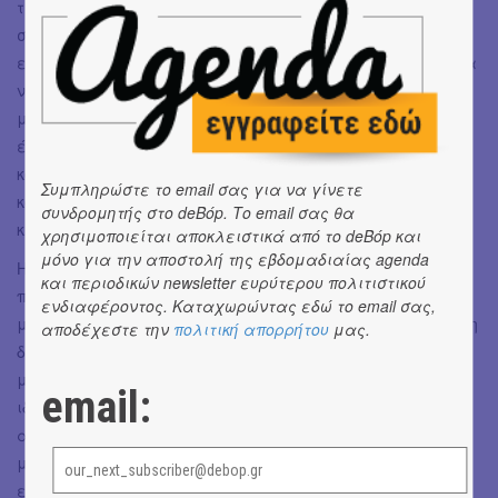
την υπόλοιπη ομάδα. Η ρωμαλέα αφήγηση της ζωής του
σκυλιού των βουνών από τον Cem Yiğit Üzümoğlu ήταν μια
επίσης εδιαφέρουσα στιγμή και βέβαια δεν θα μπορούσα
να παραλείψω εκείνη της τηλεοπτικής εκπομπής που
μετατράπηκε σε σκυλάδικο, όπου στήθηκε
ένα παρακρουσιακό, ξέφρενο γλέντι συνομωσίας που
κουκούλωνε το έγκλημα και έστρεφε την προσοχή του
Συμπληρώστε το email σας για να γίνετε
κόσμου προς μια πιο συμφέρουσα για τις τοπικές αρχές
συνδρομητής στο deBόp. Το email σας θα
κατεύθυνση.
χρησιμοποιείται αποκλειστικά από το deBόp και
μόνο για την αποστολή της εβδομαδιαίας agenda
Η πρεμιέρα είχε και τα ωραία απρόοπτά της,
και περιοδικών newsletter ευρύτερου πολιτιστικού
προσφέροντας στο κοινό εκείνης της βραδιάς μια
ενδιαφέροντος. Καταχωρώντας εδώ το email σας,
μοναδική εμπειρία. Αναφέρομαι φυσικά στην ολιγόλεπτη
αποδέχεστε την
πολιτική απορρήτου
μας.
διακοπή ρεύματος που συνέπεσε με την ώρα του
μονολόγου της
Έλενας Μαυρίδου
, στο ρόλο της
email:
ιδιοκτήτριας του δολοφονημένου σκύλου Τουίστ, η οποία
ακόμα κι όταν έσβησαν τα πάντα, συνέχισε απτόητη,
μέσα στο σκοτάδι, χωρίς μικρόφωνα, με απόλυτο πάθος,
ενώ λίγα δευτερόλεπτα μετά κάποιος ταξιθέτης άναψε