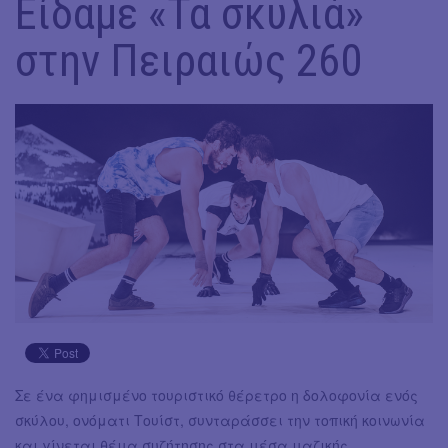
Είδαμε «Τα σκυλιά»
στην Πειραιώς 260
Σε ένα φημισμένο τουριστικό θέρετρο η δολοφονία ενός
σκύλου, ονόματι Τουίστ, συνταράσσει την τοπική κοινωνία
και γίνεται θέμα συζήτησης στα μέσα μαζικής