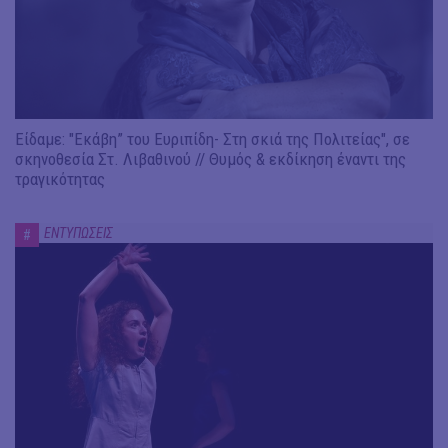
Είδαμε: "Εκάβη” του Ευριπίδη- Στη σκιά της Πολιτείας", σε
σκηνοθεσία Στ. Λιβαθινού // Θυμός & εκδίκηση έναντι της
τραγικότητας
ΕΝΤΥΠΩΣΕΙΣ
#