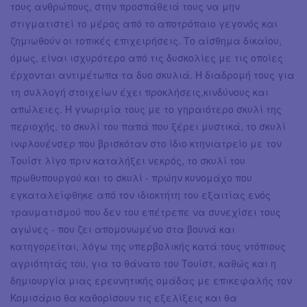
τους ανθρώπους, στην προσπάθειά τους να μην
στιγματιστεί το μέρος από το αποτρόπαιο γεγονός και
ζημιωθούν οι τοπικές επιχειρήσεις. Το αίσθημα δικαίου,
όμως, είναι ισχυρότερο από τις δυσκολίες με τις οποίες
έρχονται αντιμέτωπα τα δυο σκυλιά. Η διαδρομή τους για
τη συλλογή στοιχείων έχει προκλήσεις,κινδύνους και
απώλειες. Η γνωριμία τους με το γηραιότερο σκυλί της
περιοχής, το σκυλί του παπά που ξέρει μυστικά, το σκυλί
ινφλουένσερ που βρισκόταν στο ίδιο κτηνιατρείο με τον
Τουίστ λίγο πριν καταλήξει νεκρός, το σκυλί του
πρωθυπουργού και το σκυλί - πρώην κυνομάχο που
εγκαταλείφθηκε από τον ιδιοκτήτη του εξαιτίας ενός
τραυματισμού που δεν του επέτρεπε να συνεχίσει τους
αγώνες - που ζει απομονωμένο στα βουνά και
κατηγορείται, λόγω της υπερβολικής κατά τους ντόπιους
αγριότητάς του, για το θάνατο του Τουίστ, καθώς και η
δημιουργία μιας ερευνητικής ομάδας με επικεφαλής τον
Κομισάριο θα καθορίσουν τις εξελίξεις και θα