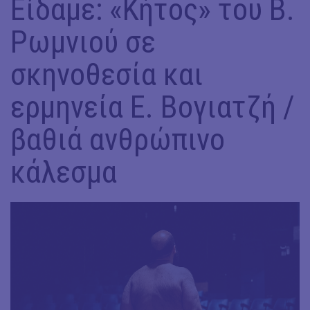
Είδαμε: «Κήτος» του Β.
Ρωμνιού σε
σκηνοθεσία και
ερμηνεία Ε. Βογιατζή /
βαθιά ανθρώπινο
κάλεσμα