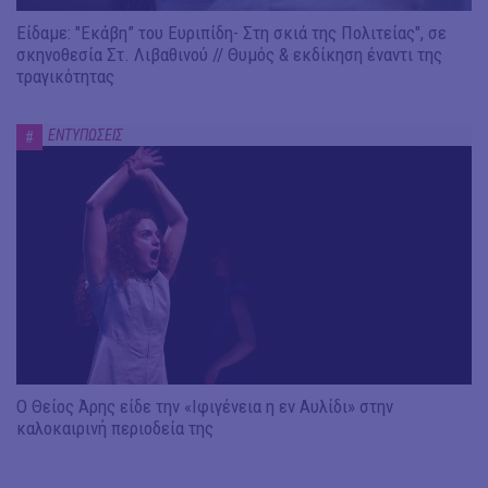
Είδαμε: "Εκάβη” του Ευριπίδη- Στη σκιά της Πολιτείας", σε
σκηνοθεσία Στ. Λιβαθινού // Θυμός & εκδίκηση έναντι της
τραγικότητας
ΕΝΤΥΠΩΣΕΙΣ
#
Ο Θείος Άρης είδε την «Ιφιγένεια η εν Αυλίδι» στην
καλοκαιρινή περιοδεία της