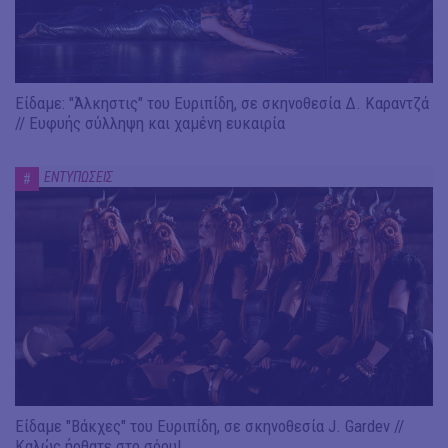
Είδαμε: "Άλκηστις" του Ευριπίδη, σε σκηνοθεσία Δ. Καραντζά
// Ευφυής σύλληψη και χαμένη ευκαιρία
ΕΝΤΥΠΩΣΕΙΣ
#
Είδαμε "Βάκχες" του Ευριπίδη, σε σκηνοθεσία J. Gardev //
Καλώς ήρθατε στο σόου!