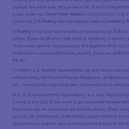
αφορά τον λόγο ενός συγγραφέα σε τελετή αποφοίτησης
είναι νερό» του David Foster Wallace (
περισσότερα εδώ
).
ζωές» της J. K Rowling που κυκλοφορεί από τις εκδόσεις 
Η Rowling είναι μια πασίγνωστη συγγραφέας με βιβλία 
κόσμο. Έχουν διαβαστεί από παιδιά, εφήβους, ενήλικες 
τελευταία χρόνια συγγραφέας στο δημόσιο λόγο της εί
συμβαίνουν, αναλαμβάνοντας δράση, χωρίς να φοβάται 
θα πει.
Το 2008 η J. K. Rowling προσκλήθηκε να απευθύνει τον χ
αποφοίτησης του Πανεπιστημίου Χάρβαρντ. Διαβάζοντα
και, ταυτόχρονα, παραδέχτηκα τη γυναίκα αυτή ακόμη 
Η τελετή αποφοίτησης σηματοδοτεί για τους περισσότε
επιτυχία στη ζωή. Είναι αυτό το μεταιχμιακό στάδιο όπο
βαρύτητα και να μετριέται με άλλους όρους. Είναι ίσως
ομιλίες σε αντίστοιχες εκδηλώσεις έχουν πάντοτε έναν
άκαμπτες με μερικά ίσως χιουmοριστικά στοιχεία που 