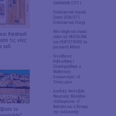
IOANNINA CITY |
Εναλλακτική Λυρική
Σκηνή 2026/27 |
Εναλλακτική Εποχή
Νέο single και music
 και Karabash
video πό VASSIŁINA
 από τις νέες
για HEATSTROKE σε
 εκδ.
μία καυτή Αθήνα
Γεννάδειος
Βιβλιοθήκη |
Ολοκληρώθηκε ο
Μαθητικός
Διαγωνισμός «Ο
Τόπος μου»
Διεθνές Φεστιβάλ
Μουσικής Μολύβου
«Ευδαιμονία»: Η
Animato και η δύναμη
άβασε το
της συλλογικής
ερουσαλήμ"