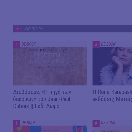
DE-BOOK
DE-BOOK
DE-BOOK
#
#
Διαβάσαμε: «Η πηγή των
Η Rene Karabash
δακρύων» του Jean-Paul
εκδόσεις Μεταί
Dubois || Εκδ. Δώμα
DE-BOOK
DE-BOOK
#
#