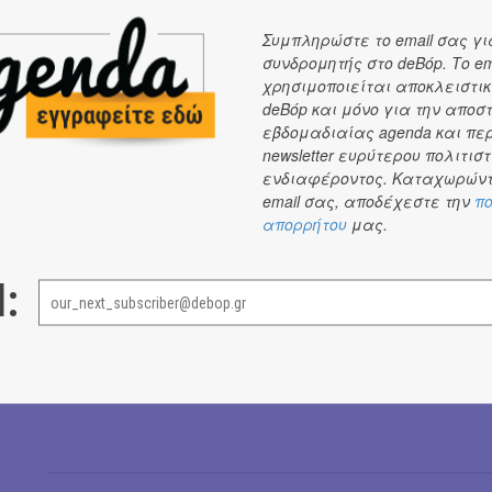
Συμπληρώστε το email σας γι
συνδρομητής στο deBόp. Το em
χρησιμοποιείται αποκλειστικ
deBόp και μόνο για την αποσ
εβδομαδιαίας agenda και πε
newsletter ευρύτερου πολιτιστ
ενδιαφέροντος. Καταχωρώντ
email σας, αποδέχεστε την
πο
απορρήτου
μας.
l: