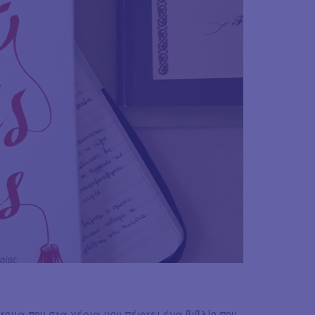
στημα που στα χέρια μου πέφτει ένα βιβλίο που