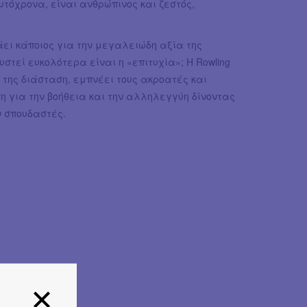
υτόχρονα, είναι ανθρώπινος και ζεστός,
άει κάποιος για την μεγαλειώδη αξία της
στεί ευκολότερα είναι η «επιτυχία»; Η Rowling
ή της διάσταση, εμπνέει τους ακροατές και
η για την βοήθεια και την αλληλεγγύη δίνοντας
ν σπουδαστές.