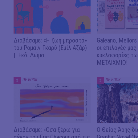
Διαβάσαμε: «Η ζωή μπροστά»
Galeano, Mellors
του Ρομαίν Γκαρύ (Εμίλ Αζάρ)
οι επιλογές μας
|| Εκδ. Δώμα
κυκλοφορίες των
ΜΕΤΑΙΧΜΙΟ!
DE-BOOK
DE-BOOK
#
#
Διαβάσαμε: «Όσα ξέρω για
Ο Θείος Άρης δι
σένα» του Eric Chacour από τις
Graphic Novel "Ι