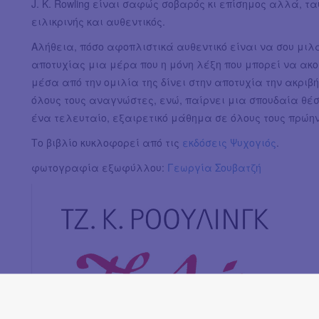
J. K. Rowling είναι σαφώς σοβαρός κι επίσημος αλλά, τα
ειλικρινής και αυθεντικός.
Αλήθεια, πόσο αφοπλιστικά αυθεντικό είναι να σου μιλ
αποτυχίας μια μέρα που η μόνη λέξη που μπορεί να ακου
μέσα από την ομιλία της δίνει στην αποτυχία την ακριβ
όλους τους αναγνώστες, ενώ, παίρνει μια σπουδαία θέσ
ένα τελευταίο, εξαιρετικό μάθημα σε όλους τους πρώη
Το βιβλίο κυκλοφορεί από τις
εκδόσεις Ψυχογιός
.
φωτογραφία εξωφύλλου:
Γεωργία Σουβατζή