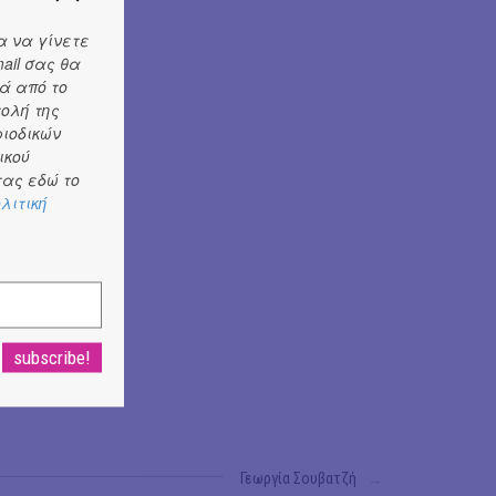
α να γίνετε
ail σας θα
ά από το
τολή της
ριοδικών
ικού
ας εδώ το
λιτική
Γεωργία Σουβατζή
→