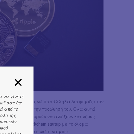
α να γίνετε
δρυτές του Diem, ενώ παράλληλα διαφημίζει τον
ail σας θα
ά από το
στρατηγικής για την προώθησή του. Όλα αυτά
τολή της
λογίες, που μπορούν να ανοίξουν και νέους
ριοδικών
γόρασε μία blockchain startup με το όνομα
ικού
ημα που χρειάζεται ώστε να μπει
ας εδώ το