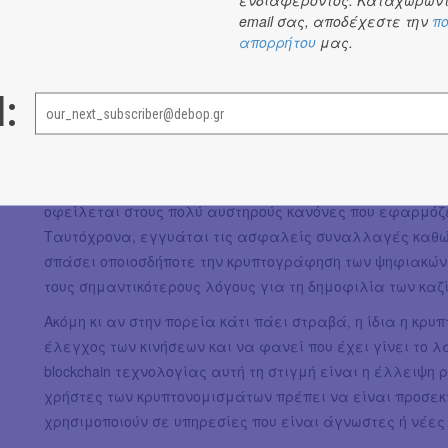
βραχυπρόθεσμα στην αγορά των ψηφιακών νομισμάτων
email σας, αποδέχεστε την
πο
απορρήτου
μας.
Δεν είναι η πρώτη απόπειρα του Spotify να μπει σε αυτ
ενδιαφέρεται για τον τομέα που ενδεχομένως στο κοντι
l:
κόσμος ξοδεύει τα χρήματά του, ιδίως online. Το πετυχημ
υπάρχουν μεγάλα περιθώρια βελτίωσης των υπηρεσιών κ
ανάπτυξη διαφόρων τομέων που μπορούν να δεχτούν πλη
Παράλληλα, οι χρήστες των υπηρεσιών θα είναι σε θέση
οφείλεται στους πολύ αυστηρούς κανόνες που εφαρμόζει 
Ταυτόχρονα, εγγυάται τις ασφαλείς συναλλαγές καθώς 
σπάσει οποιοσδήποτε την κρυπτογράφηση των ψηφιακών 
τους σημαντικότερους λόγους για τη δημοφιλία των καζ
Ακόμη κι αν στην πορεία κάτι πάει στραβά, η ίδια η κρυ
έλεγχος των κινήσεων και να φανεί που έχει γίνει το λ
blockchain τεχνολογίας αυτή τη στιγμή είναι η έλλειψη ρ
χρήστες των κρυπτονομισμάτων πρέπει να είναι προσεκτ
χρησιμοποιούν σε υπηρεσίες που είναι άγνωστες ή νέες 