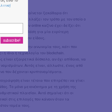
.
λιτική
όν τον χώρο και φαίνεται ξεκάθαρα ότι
νό μέλλον να αλλάξει τον τρόπο με τον οποίο ο
ένο πείραμα των online καζίνο έχει δείξει ότι
ι ίσως γίνει η βάση για μία ευρύτερη
ρωμές αυτού του είδους.
 να διατηρούν την ανωνυμία τους, κάτι που
η ίδια η τεχνολογία του blockchain.
είναι εξαιρετικά δύσκολο, αν όχι απίθανο, να
νομισμάτων. Αυτός είναι, άλλωστε, ένας από
ίνο που δέχονται κρυπτονομίσματα.
πτογράφηση είναι τέτοια που επιτρέπει να γίνει
άθος. Το μόνο μειονέκτημα με τη χρήση της
υθμιστικού πλαισίου. Αυτό σημαίνει ότι οι
ικοί στις επιλογές που κάνουν όταν τα
στον τομέα τους.