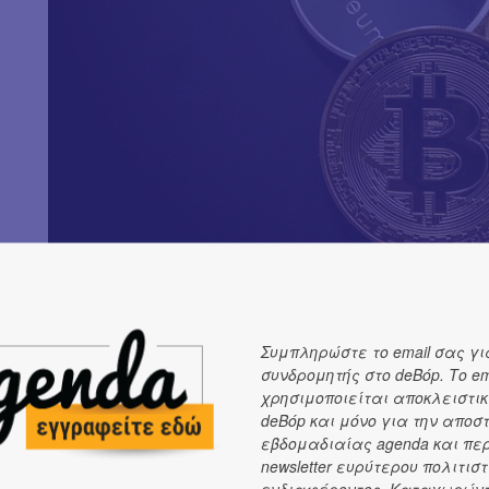
Συμπληρώστε το email σας γι
Η streaming πλατφόρμα άλλωστε είναι ένας από τους ι
συνδρομητής στο deBόp. Το em
χρησιμοποιείται αποκλειστικ
ρόλο του στη δημιουργία του κρυπτονομίσματος και της 
deBόp και μόνο για την αποσ
υποδηλώνουν μία στροφή της πλατφόρμας σε νέες τεχνο
εβδομαδιαίας agenda και πε
ορίζοντες. Πριν από τρία χρόνια, μάλιστα, το Spotify εξα
newsletter ευρύτερου πολιτιστ
Mediachain Labs, με προφανή στόχο να αποκτήσει το όχ
ενδιαφέροντος. Καταχωρώντ