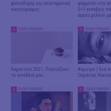
φυσιοδίφης και επιστημονική
ψέμματα» στο d
εικονογράφος.
5+1 ευσεβείς πό
άμεσο μέλλον μας
CLICK 4 THOUGHT
CLICK 4 THOUGHT
#
#
Καραντίνα 2021. Πλησιάζουν
Φίμωτρο | Ένα π
τα γενέθλιά μου...
Ουρανίας Νικολ
CLICK 4 THOUGHT
CLICK 4 THOUGHT
#
#