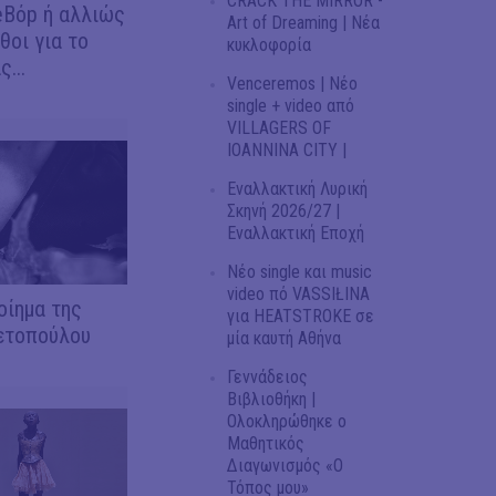
CRACK THE MIRROR -
eBόp ή αλλιώς
Art of Dreaming | Νέα
θοι για το
κυκλοφορία
...
Venceremos | Νέο
single + video από
VILLAGERS OF
IOANNINA CITY |
Εναλλακτική Λυρική
Σκηνή 2026/27 |
Εναλλακτική Εποχή
Νέο single και music
video πό VASSIŁINA
οίημα της
για HEATSTROKE σε
ετοπούλου
μία καυτή Αθήνα
Γεννάδειος
Βιβλιοθήκη |
Ολοκληρώθηκε ο
Μαθητικός
Διαγωνισμός «Ο
Τόπος μου»