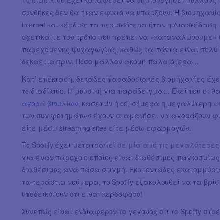
Το διαδίκτυο έχει καταφέρει να δημιουργήσει πολλούς τ
συνθήκες δεν θα ήταν εφικτό να υπάρξουν. Η βιομηχανί
internet και κέρδισε τα περισσότερα ήταν η Διασκέδαση
σχετικά με τον τρόπο που πρέπει να «καταναλώνουμε» 
παρεχόμενης ψυχαγωγίας, καθώς τα πάντα είναι πολύ 
δεκαετία πριν. Πόσο μάλλον ακόμη παλαιότερα…
Κατ’ επέκταση, δεκάδες παραδοσιακές βιομηχανίες έχ
το διαδίκτυο. Η μουσική για παράδειγμα… Εκεί που οι
αγορά βινυλίων
, κασετών ή cd, σήμερα η μεγαλύτερη «κ
των συγκροτημάτων έχουν σταματήσει να αγοράζουν φυσ
είτε μέσω streaming sites είτε μέσω εφαρμογών.
Το Spotify έχει μετατραπεί
σε μία από τις μεγαλύτερες
για έναν πάροχο ο οποίος είναι διαθέσιμος παγκοσμίως,
διαθέσιμος ανά πάσα στιγμή. Εκατοντάδες εκατομμύρια
τα τεράστια νούμερα, το Spotify εξακολουθεί να τα βρί
υποδεικνύουν ότι είναι κερδοφόρο!
Συνεπώς είναι ενδιαφέρον το γεγονός ότι το Spotify στ