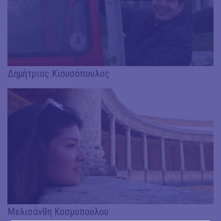
Δημήτριος Κιουσόπουλος
Μελισάνθη Κοσμοπούλου