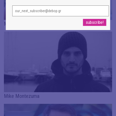
Μαρία Κυπραίου
Μike Μontezuma