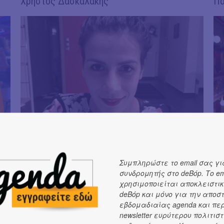
Χρήστος Δασκαλάκης
Πά
Τέσσυ Καραμπίνη
Ελ
Συμπληρώστε το email σας γι
συνδρομητής στο deBόp. Το em
χρησιμοποιείται αποκλειστικ
deBόp και μόνο για την αποσ
εβδομαδιαίας agenda και πε
newsletter ευρύτερου πολιτιστ