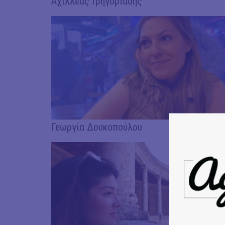
Αχιλλέας Γρηγοριάδης
Γεωργία Δουκοπούλου