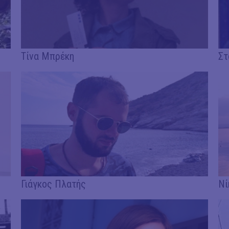
Τίνα Μπρέκη
Στ
Γιάγκος Πλατής
Νί