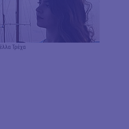
έλλα Τρέχα