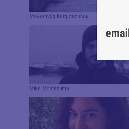
Μελισάνθη Κοσμοπούλου
emai
Μike Μontezuma