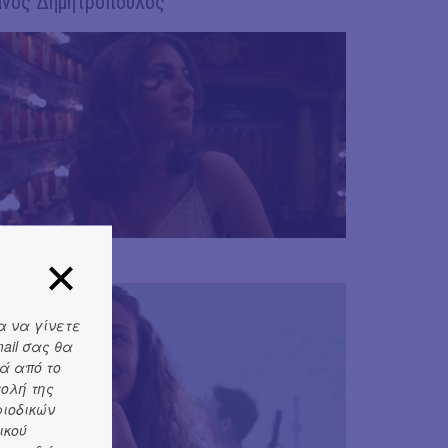
νος Δημητρόπουλος
ένη Κασούρα
α να γίνετε
ail σας θα
ά από το
τολή της
ριοδικών
ικού