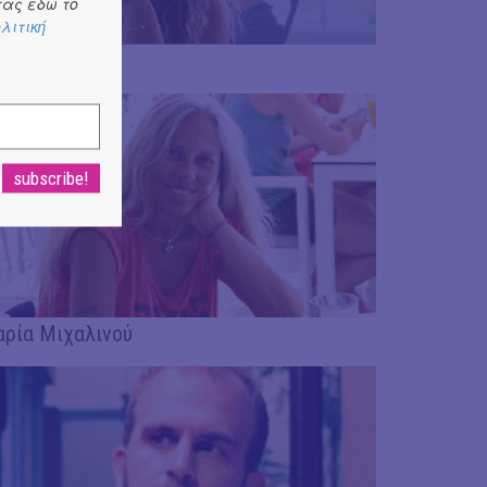
ας εδώ το
λιτική
ρία Κυπραίου
ρία Μιχαλινού