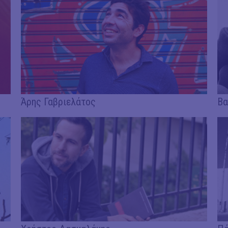
Άρης Γαβριελάτος
Βα