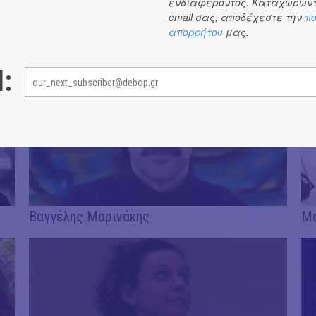
ενδιαφέροντος. Καταχωρώντ
email σας, αποδέχεστε την
πο
απορρήτου
μας.
Γιώργος Κουκόπουλος
Μα
l:
Βαγγέλης Μαρινάκης
Μα