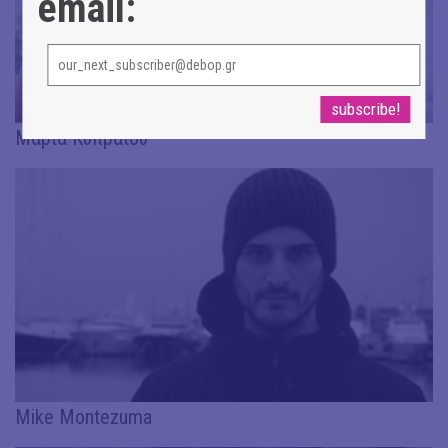
email:
Μαρία Κυπραίου
Μike Μontezuma