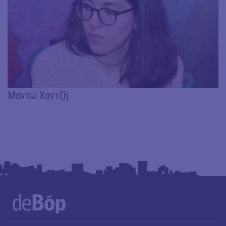
Μαντώ Χαντζή