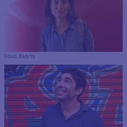
Σόνια Βλάντη