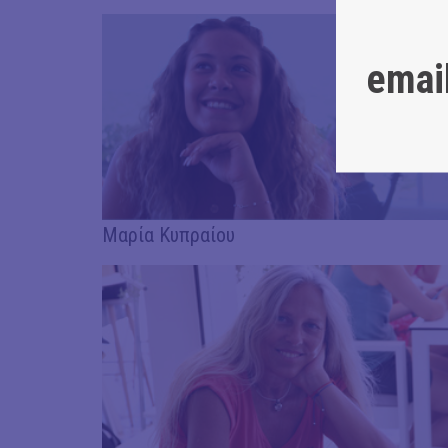
emai
Μαρία Κυπραίου