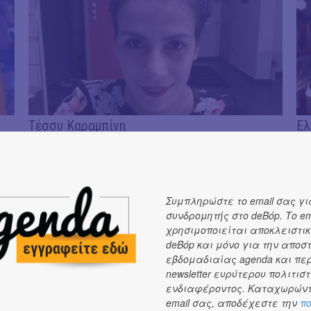
Τέσσυ Καραμπίνη
Ελ
Συμπληρώστε το email σας γι
συνδρομητής στο deBόp. Το em
χρησιμοποιείται αποκλειστικ
deBόp και μόνο για την αποσ
εβδομαδιαίας agenda και πε
newsletter ευρύτερου πολιτιστ
ενδιαφέροντος. Καταχωρώντ
Μελισάνθη Κοσμοπούλου
Γι
email σας, αποδέχεστε την
πο