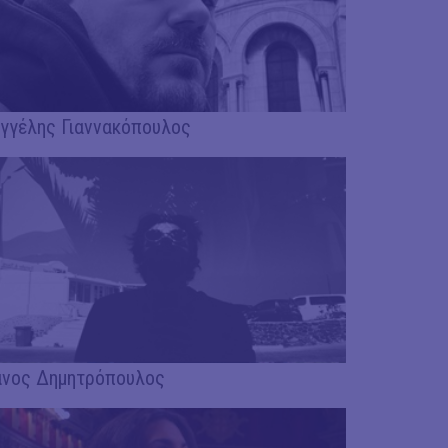
γγέλης Γιαννακόπουλος
νος Δημητρόπουλος