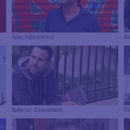
Άρης Γαβριελάτος
Βα
Χρήστος Δασκαλάκης
Πά