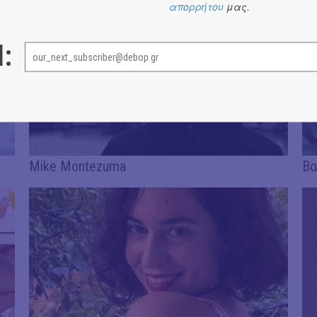
απορρήτου
μας.
l:
Μike Μontezuma
Βα