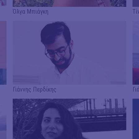
Όλγα Μπιάγκη
Τί
Γιάννης Περδίκης
Γι