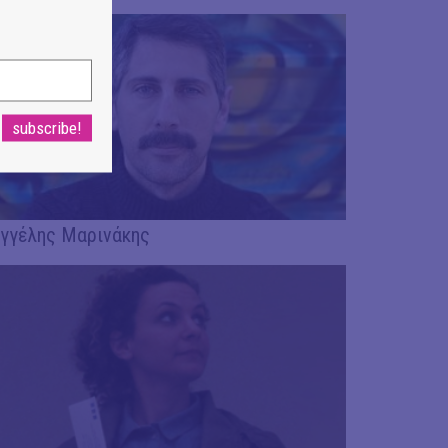
γγέλης Μαρινάκης