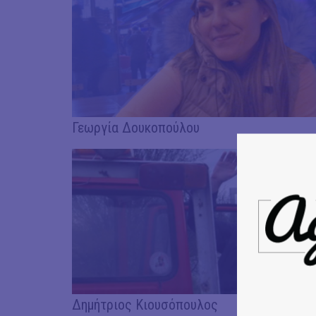
Γεωργία Δουκοπούλου
Δημήτριος Κιουσόπουλος