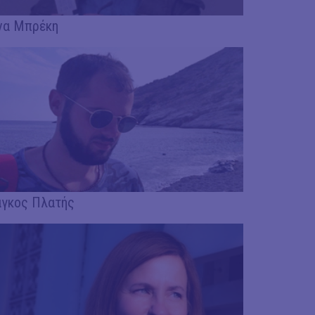
να Μπρέκη
άγκος Πλατής