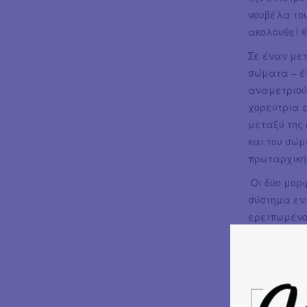
νουβέλα το
ακολουθεί 
Σε έναν με
σώματα – έν
αναμετριούν
χορεύτρια ε
μεταξύ της 
και του σώμ
πρωταρχική
Οι δύο μορ
σύστημα εν
ερειπωμένο,
σώμα και η
έχει χαθεί 
κατάστασή 
υπακούοντας
παράστασης 