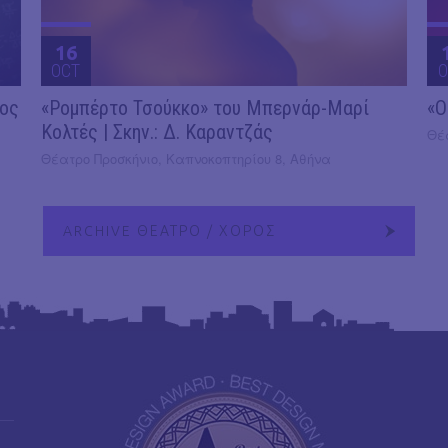
16
OCT
O
2ος
«Ρομπέρτο Τσούκκο» του Μπερνάρ-Μαρί
«Ο
Κολτές | Σκην.: Δ. Καραντζάς
Θέ
Θέατρο Προσκήνιο, Καπνοκοπτηρίου 8, Αθήνα
ARCHIVE ΘΕΑΤΡΟ / ΧΟΡΟΣ