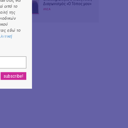
Διαγωνισμός «Ο Τόπος μου»
ά από το
#ΝΕΑ
τολή της
ριοδικών
ικού
ας εδώ το
λιτική