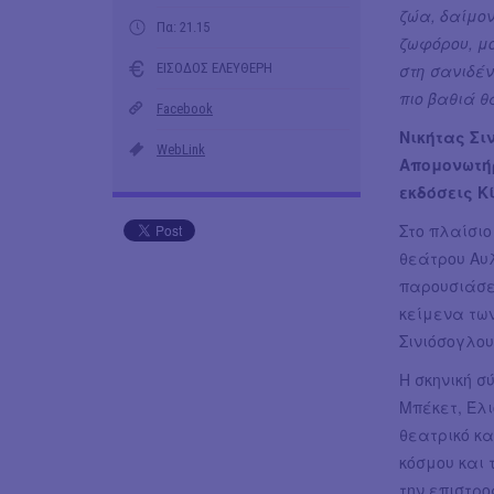
ζώα, δαίμο
Πα: 21.15
ζωφόρου, μ
ΕΙΣΟΔΟΣ ΕΛΕΥΘΕΡΗ
στη σανιδέ
πιο βαθιά θ
Facebook
Νικήτας Σι
WebLink
Απομονωτή
εκδόσεις Κ
Στο πλαίσιο
θεάτρου Αυλ
παρουσιάσε
κείμενα των:
Σινιόσογλου
Η σκηνική σ
Μπέκετ, Έλι
θεατρικό κα
κόσμου και 
την επιστρο