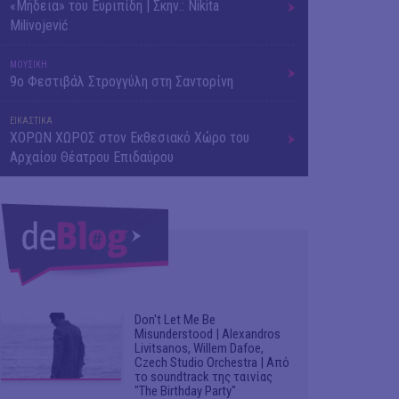
«Μήδεια» του Ευριπίδη | Σκην.: Nikita
Milivojević
ΜΟΥΣΙΚΗ
9o Φεστιβάλ Στρογγύλη στη Σαντορίνη
ΕΙΚΑΣΤΙΚΑ
ΧΟΡΩΝ ΧΩΡΟΣ στον Εκθεσιακό Χώρο του
Αρχαίου Θέατρου Επιδαύρου
Don't Let Me Be
Misunderstood | Alexandros
Livitsanos, Willem Dafoe,
Czech Studio Orchestra | Από
το soundtrack της ταινίας
"The Birthday Party"