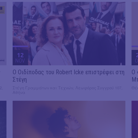
12
NOV
O
ς
O Οιδίποδας του Robert Icke επιστρέφει στη
Ο 
Στέγη
Μ
2,
Στέγη Γραμμάτων και Τεχνών, Λεωφόρος Συγγρού 107,
Θέα
Αθήνα