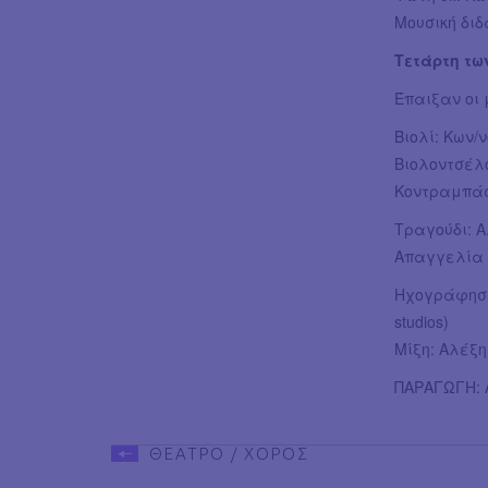
Μουσική δι
Τετάρτη των
Έπαιξαν οι 
Βιολί: Κων
Βιολοντσέλ
Κοντραμπάσ
Τραγούδι: 
Απαγγελία (
Ηχογράφηση
studios)
Μίξη: Αλέξ
ΠΑΡΑΓΩΓΗ: A
ΘΕΑΤΡΟ / ΧΟΡΟΣ