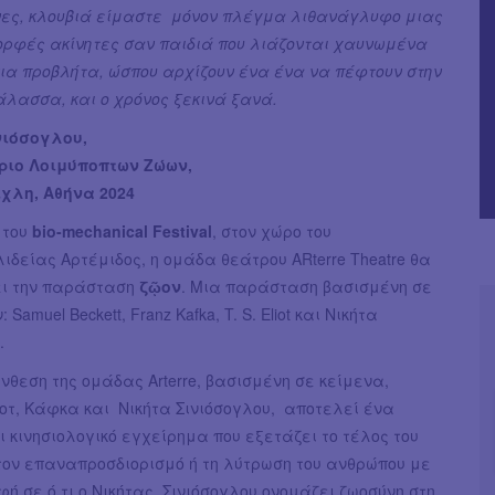
νες, κλουβιά είμαστε μόνον πλέγμα λιθανάγλυφο μιας
ορφές ακίνητες σαν παιδιά που λιάζονται χαυνωμένα
νια προβλήτα, ώσπου αρχίζουν ένα ένα να πέφτουν στην
άλασσα, και ο χρόνος ξεκινά ξανά.
νιόσογλου,
ριο Λοιμύποπτων Ζώων,
ίχλη, Αθήνα 2024
 του
bio-mechanical Festival
, στον χώρο του
ιδείας Αρτέμιδος, η ομάδα θεάτρου ARterre Theatre θα
ι την παράσταση
ζῷον
. Μια παράσταση βασισμένη σε
 Samuel Beckett, Franz Kafka, T. S. Eliot και Νικήτα
.
ύνθεση της ομάδας Arterre, βασισμένη σε κείμενα,
οτ, Κάφκα και Νικήτα Σινιόσογλου, αποτελεί ένα
ι κινησιολογικό εγχείρημα που εξετάζει το τέλος του
τον επαναπροσδιορισμό ή τη λύτρωση του ανθρώπου με
φή σε ό,τι ο Νικήτας Σινιόσογλου ονομάζει ζωοσύνη στη