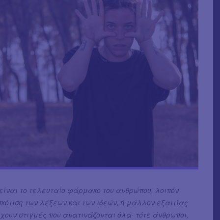
 είναι το τελευταίο φάρμακο του ανθρώπου, λοιπόν
κότιση των λέξεων και των ιδεών, ή μάλλον εξαιτίας
χουν στιγμές που ανατινάζονται όλα· τότε άνθρωποι,