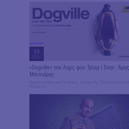
25
NOV
«Dogville» του Λαρς φον Τρίερ | Σκην.: Άρη
Μπινιάρης
Δημοτικό Θέατρο Πειραιά, Λεωφ. Ηρ. Πολυτεχνείου 3
Πειραιάς