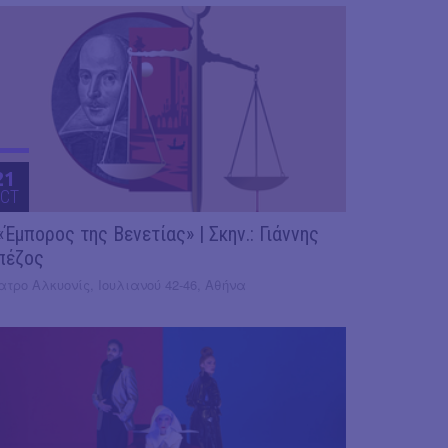
21
CT
«Έμπορος της Βενετίας» | Σκην.: Γιάννης
πέζος
τρο Αλκυονίς, Ιουλιανού 42-46, Αθήνα