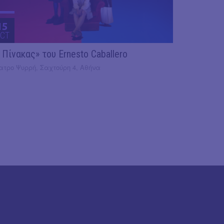
15
CT
 Πίνακας» του Ernesto Caballero
ατρο Ψυρρή, Σαχτούρη 4, Αθήνα