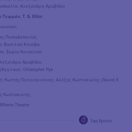
δασκαλία: Αλεξάνδρα Αραβίδου
 Τεφρών, T. S. Elliot
μουσικοί:
/νος Παπαδόπουλος
ο: Βασιλική Κλούβα
ο: Σοφία Κατσένιου
Αλεξάνδρα Αραβίδου
Αγγλικά): Christopher Pye
: Κωστής Παλαιογιάννης, Αλέξης Κωστακιώτης (Sound X
ης Κωστακιώτης
Rterre Theatre
Έφη Χρυσού
→