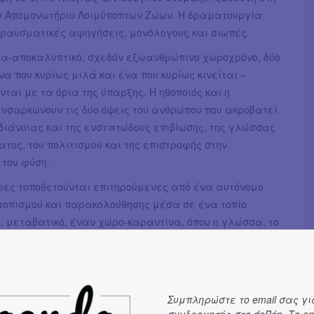
υ Απομονωτήριο Λοιμύποπτων Ζώων. Η δραματουργία
θραυσματικές αφηγήσεις, μονόλογους και σιωπές.
τα-αποκαλυπτικό, σχεδόν εξωανθρώπινο χωροχρόνο, δύο
α που κυρίως μιλά και ένα που κυρίως κινείται –
ται με τα όρια της ύπαρξης. Η ηθοποιός και η
νσαρκώνουν τις δύο όψεις του ανθρώπου που ακροβατεί
διάνοιας και της ενστικτώδους επιβίωσης, της γλώσσας
ατος, του πολιτισμού και της επιστροφής στην
 του φύση.
φές τοποθετούνται επιτηρούμενες από ένα αυτόνομο
τοπισμού και παρακολούθησης μέσα σε ένα τοπίο
 μεταβατικό, έναν χώρο-καραντίνα, όπου η γλώσσα, το
 μνήμη λειτουργούν σαν σπαράγματα ενός κόσμου που
και γίνονται άλλοτε υποκείμενα που συλλογίζονται την
τους και άλλοτε σώματα που αλληλοεπηρεάζονται,
 σε φυσικές ανάγκες. Το «λοιμύποπτο ζώο» της
Συμπληρώστε το email σας γι
δεν είναι μόνο το υποκείμενο που έχει ασθενήσει και
συνδρομητής στο deBόp. Το em