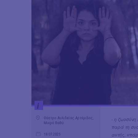
i
Θέατρο Αυλιδείας Αρτέμιδος,
-
η ζωοσύνη
Μικρό Βαθύ
παρά τη συσ
αυτής, υπάρ
18.07.2025