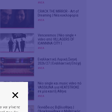
#ΝΕΑ
CRACK THE MIRROR - Art of
Dreaming | Νέα κυκλοφορία
#ΝΕΑ
Venceremos | Νέο single +
video από VILLAGERS OF
IOANNINA CITY |
#ΝΕΑ
Εναλλακτική Λυρική Σκηνή
2026/27 | Εναλλακτική Εποχή
#ΝΕΑ
Νέο single και music video πό
VASSIŁINA για HEATSTROKE
σε μία καυτή Αθήνα
#ΝΕΑ
α να γίνετε
Γεννάδειος Βιβλιοθήκη |
Ολοκληρώθηκε ο Μαθητικός
ail σας θα