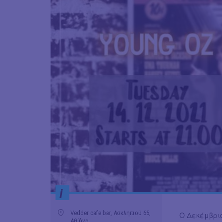
i
Vedder cafe bar, Ασκληπιού 65,
Ο Δεκέμβριο
Αθ΄ήνα