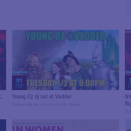
01
FEB
D
L:
Young Oz dj set at Vedder
NI
Ri
Vedder cafe bar, Ασκληπιού 65, Αθήνα
DO