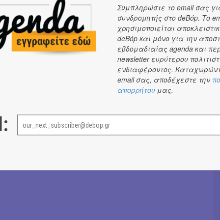
Συμπληρώστε το email σας γι
συνδρομητής στο deBόp. Το em
χρησιμοποιείται αποκλειστικ
deBόp και μόνο για την αποσ
εβδομαδιαίας agenda και πε
newsletter ευρύτερου πολιτιστ
ενδιαφέροντος. Καταχωρώντ
email σας, αποδέχεστε την
πο
Έφη Χρυσού
→
απορρήτου
μας.
l: