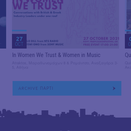
27
OCT
O
In Women We Trust & Women in Music
Qu
Atraktos, Μαραθωνομάχων 8 & Ρομάντσο, Αναξαγόρα 3-
Qui
5, Αθήνα
Ακ
ARCHIVE ΠΑΡΤΙ