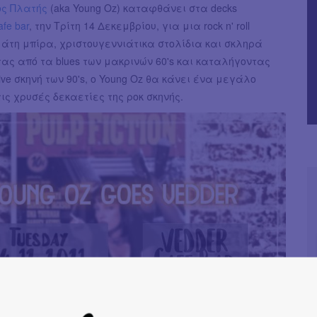
ος Πλατής
(aka Young Oz) καταφθάνει στα decks
afe bar
, την Τρίτη 14 Δεκεμβρίου, για μια rock n' roll
άτη μπίρα, χριστουγεννιάτικα στολίδια και σκληρά
ώντας από τα blues των μακρινών 60's και καταλήγοντας
tive σκηνή των 90's, o Young Oz θα κάνει ένα μεγάλο
ς χρυσές δεκαετίες της ροκ σκηνής.