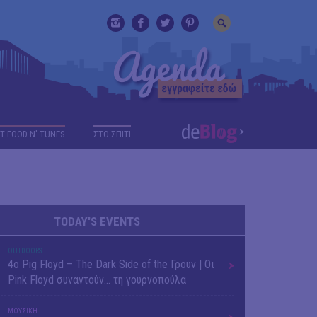
T FOOD N' TUNES
ΣΤΟ ΣΠΙΤΙ
TODAY'S EVENTS
OUTDΟORS
4ο Pig Floyd – The Dark Side of the Γρουν | Οι
Pink Floyd συναντούν… τη γουρνοπούλα
ΜΟΥΣΙΚΗ