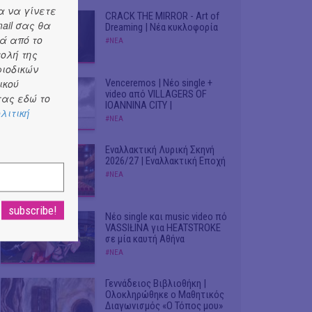
α να γίνετε
CRACK THE MIRROR - Art of
ail σας θα
Dreaming | Νέα κυκλοφορία
ά από το
#ΝΕΑ
τολή της
ριοδικών
ικού
Venceremos | Νέο single +
video από VILLAGERS OF
ας εδώ το
IOANNINA CITY |
λιτική
#ΝΕΑ
Εναλλακτική Λυρική Σκηνή
2026/27 | Εναλλακτική Εποχή
#ΝΕΑ
Νέο single και music video πό
VASSIŁINA για HEATSTROKE
σε μία καυτή Αθήνα
#ΝΕΑ
Γεννάδειος Βιβλιοθήκη |
Ολοκληρώθηκε ο Μαθητικός
Διαγωνισμός «Ο Τόπος μου»