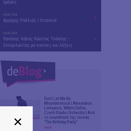
ημέρες
ΕΙΚΑΣΤΙΚΑ
Αργύρης Ραλλιάς | Λιτανεία
ΕΙΚΑΣΤΙΚΑ
Θανάσης Λάλας-Κώστας Τσόκλης -
Συνομιλώντας με εικόνες και λέξεις
Don't Let Me Be
Misunderstood | Alexandros
Livitsanos, Willem Dafoe,
Czech Studio Orchestra | Από
το soundtrack της ταινίας
"The Birthday Party"
#ΝΕΑ