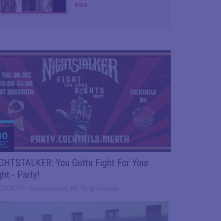
#ΝΕΑ
30
EC
GHTSTALKER: You Gotta Fight For Your
ght - Party!
GTOOTH, Δημοφώντος 99, Πετράλωνα