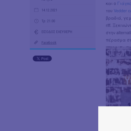
και ο
Γιάγκ
του
Vedder c
14.12.2021
βραδιά, γεμ
Τρ: 21.00
riff. Ξεκιν
ΕΙΣΟΔΟΣ ΕΛΕΥΘΕΡΗ
στην alterna
πέρασμα στι
Facebook