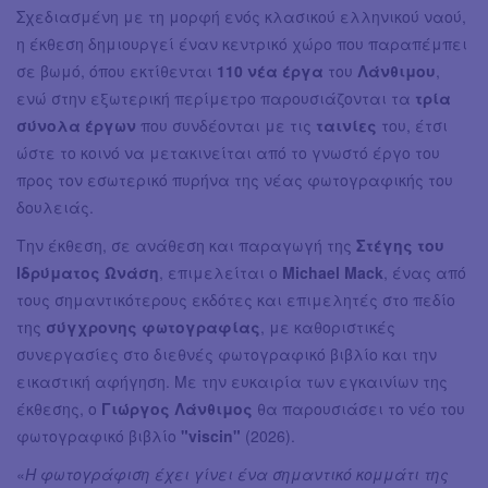
Σχεδιασμένη με τη μορφή ενός κλασικού ελληνικού ναού,
η έκθεση δημιουργεί έναν κεντρικό χώρο που παραπέμπει
σε βωμό, όπου εκτίθενται
110 νέα έργα
του
Λάνθιμου
,
ενώ στην εξωτερική περίμετρο παρουσιάζονται τα
τρία
σύνολα έργων
που συνδέονται με τις
ταινίες
του, έτσι
ώστε το κοινό να μετακινείται από το γνωστό έργο του
προς τον εσωτερικό πυρήνα της νέας φωτογραφικής του
δουλειάς.
Την έκθεση, σε ανάθεση και παραγωγή της
Στέγης του
Ιδρύματος Ωνάση
, επιμελείται ο
Michael Mack
, ένας από
τους σημαντικότερους εκδότες και επιμελητές στο πεδίο
της
σύγχρονης φωτογραφίας
, με καθοριστικές
συνεργασίες στο διεθνές φωτογραφικό βιβλίο και την
εικαστική αφήγηση. Με την ευκαιρία των εγκαινίων της
έκθεσης, ο
Γιώργος Λάνθιμος
θα παρουσιάσει το νέο του
φωτογραφικό βιβλίο
"viscin"
(2026).
«
Η φωτογράφιση έχει γίνει ένα σημαντικό κομμάτι της