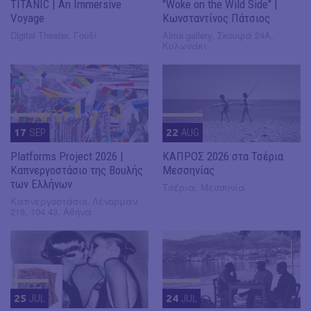
TITANIC | An Immersive
"Woke on the Wild Side" |
Voyage
Κωνσταντίνος Πάτσιος
Digital Theater, Γουδί
Alma gallery, Σκουφά 24Α,
Κολωνάκι
17
SEP
22
AUG
Platforms Project 2026 |
ΚΑΠΡΟΣ 2026 στα Τσέρια
Καπνεργοστάσιο της Βουλής
Μεσσηνίας
των Ελλήνων
Τσέρια, Μεσσηνία
Καπνεργοστάσιο, Λένορμαν
218, 104 43, Αθήνα
25
JUL
24
JUL