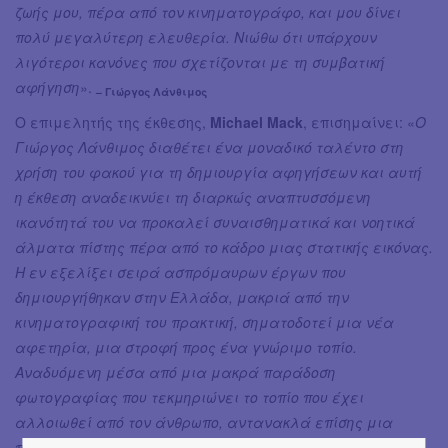
ζωής μου, πέρα από τον κινηματογράφο, και μου δίνει
πολύ μεγαλύτερη ελευθερία. Νιώθω ότι υπάρχουν
λιγότεροι κανόνες που σχετίζονται με τη συμβατική
αφήγηση
».
– Γιώργος Λάνθιμος
Ο επιμελητής της έκθεσης,
Michael Mack
, επισημαίνει: «
Ο
Γιώργος Λάνθιμος διαθέτει ένα μοναδικό ταλέντο στη
χρήση του φακού για τη δημιουργία αφηγήσεων και αυτή
η έκθεση αναδεικνύει τη διαρκώς αναπτυσσόμενη
ικανότητά του να προκαλεί συναισθηματικά και νοητικά
άλματα πίστης πέρα από το κάδρο μιας στατικής εικόνας.
Η εν εξελίξει σειρά ασπρόμαυρων έργων που
δημιουργήθηκαν στην Ελλάδα, μακριά από την
κινηματογραφική του πρακτική, σηματοδοτεί μια νέα
αφετηρία, μια στροφή προς ένα γνώριμο τοπίο.
Αναδυόμενη μέσα από μια μακρά παράδοση
φωτογραφίας που τεκμηριώνει το τοπίο που έχει
αλλοιωθεί από τον άνθρωπο, αντανακλά επίσης μια
περίοδο ενδοσκόπησης και τη σημαντική πρόοδό του στη