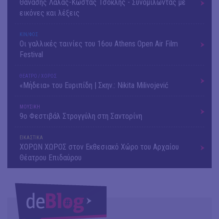
Θανάσης Λάλας-Κώστας Τσόκλης - Συνομιλώντας με
εικόνες και λέξεις
ΚΙΝ/ΦΟΣ
Οι γαλλικές ταινίες του 16ου Athens Open Air Film
Festival
ΘΕΑΤΡΟ / ΧΟΡΟΣ
«Μήδεια» του Ευριπίδη | Σκην.: Nikita Milivojević
ΜΟΥΣΙΚΗ
9o Φεστιβάλ Στρογγύλη στη Σαντορίνη
ΕΙΚΑΣΤΙΚΑ
ΧΟΡΩΝ ΧΩΡΟΣ στον Εκθεσιακό Χώρο του Αρχαίου
Θέατρου Επιδαύρου