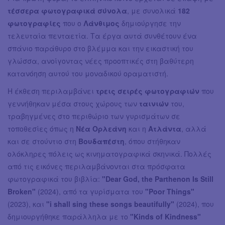
τέσσερα φωτογραφικά σύνολα
, με συνολικά
182
φωτογραφίες
που ο
Λάνθιμος
δημιούργησε την
τελευταία πενταετία. Τα έργα αυτά συνθέτουν ένα
σπάνιο παράθυρο στο βλέμμα και την εικαστική του
γλώσσα, ανοίγοντας νέες προοπτικές στη βαθύτερη
κατανόηση αυτού του μοναδικού οραματιστή.
Η έκθεση περιλαμβάνει
τρεις σειρές φωτογραφιών
που
γεννήθηκαν μέσα στους χώρους των
ταινιών
του,
τραβηγμένες στο περιθώριο των γυρισμάτων σε
τοποθεσίες όπως η
Νέα Ορλεάνη
και η
Ατλάντα
, αλλά
και σε στούντιο στη
Βουδαπέστη
, όπου στήθηκαν
ολόκληρες πόλεις ως κινηματογραφικά σκηνικά. Πολλές
από τις εικόνες περιλαμβάνονται στα πρόσφατα
φωτογραφικά του βιβλία:
"Dear God, the Parthenon Is Still
Broken"
(2024), από τα γυρίσματα του
"Poor Things"
(2023), και
"i shall sing these songs beautifully"
(2024), που
δημιουργήθηκε παράλληλα με το
"Kinds of Kindness"