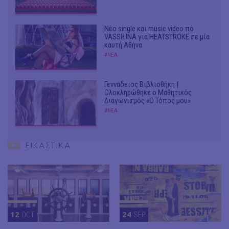
Νέο single και music video πό
VASSIŁINA για HEATSTROKE σε μία
καυτή Αθήνα
#ΝΕΑ
Γεννάδειος Βιβλιοθήκη |
Ολοκληρώθηκε ο Μαθητικός
Διαγωνισμός «Ο Τόπος μου»
#ΝΕΑ
ΕΙΚΑΣΤΙΚΑ
12
OCT
24
SEP