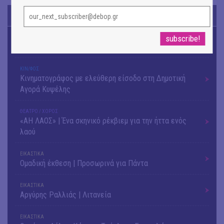
TODAY'S EVENTS
ΜΟΥΣΙΚΗ
Το 6ο Kournos Music Festival στη Λήμνο
ΚΙΝ/ΦΟΣ
Κινηματογράφος με ελεύθερη είσοδο στη Δημοτική
Αγορά Κυψέλης
ΘΕΑΤΡΟ / ΧΟΡΟΣ
«ΑΗ ΛΑΟΣ» | Ένα σκηνικό ρέκβιεμ για την ήττα ενός
λαού
ΕΙΚΑΣΤΙΚΑ
Ομαδική έκθεση | Προσωρινά για Πάντα
ΕΙΚΑΣΤΙΚΑ
Αργύρης Ραλλιάς | Λιτανεία
ΕΙΚΑΣΤΙΚΑ