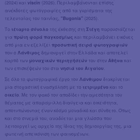
(2024) και
viscin
(2026). Περιλαμβάνονται επίσης
ανέκδοτες φωτογραφίες από τα γυρίσματα της
τελευταίας του ταινίας,
"Bugonia"
(2025).
Το
τέταρτο σύνολο
της έκθεσης στη
Στέγη
παρουσιάζεται
για
πρώτη φορά παγκοσμίως
και περιλαμβάνει εικόνες
από μια εν εξελίξει
προσωπική σειρά φωτογραφιών
που ο
Λάνθιμος
δημιουργεί στην Ελλάδα και αποτελεί
καρπό των
μοναχικών περιηγήσεών
του στην
Αθήνα
και
των επισκέψεών του στα
νησιά του Αιγαίου
.
Σε όλο το φωτογραφικό έργο του
Λάνθιμου
διακρίνεται
μια στοχαστική ενασχόληση με το
τετριμμένο
και το
οικείο
. Με τον φακό του αποδίδει την αμεσότητα του
θέματος με απαράμιλλη διαύγεια και οικειότητα,
αποτυπώνοντας έναν κόσμο μοναδικό και σύνθετο. Όπως
και στο σινεμά του, αναδύεται μια γλώσσα που
λειτουργεί ως αρχείο της ίδιας της δημιουργίας της, μια
φωτεινή απεικόνιση των φαινομένων.