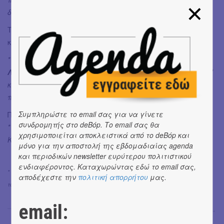
διαμόρφωση της δικής του φωτογραφικής γλώσσας
».
Τα έργα συνθέτουν ένα σπάνιο παράθυρο στο βλέμμα
και την εικαστική γλώσσα του
Γιώργου Λάνθιμου
.
* Κατά τη διάρκεια της έκθεσης, τα
βιβλία
του
Γιώργου
Λάνθιμου "i shall sing these songs beautifully"
,
"Bugonia"
και
"Dear God, the Parthenon is still broken"
διατίθενται
προς πώληση στο
Onassis Shop
, στο ισόγειο της
Στέγης
.
Συμπληρώστε το email σας για να γίνετε
ΠΛΗΡΟΦΟΡΙΕΣ
συνδρομητής στο deBόp. Το email σας θα
* Ωράριο Λειτουργίας: Πέμπτη-Σάββατο:
18.00 – 23.30
|
χρησιμοποιείται αποκλειστικά από το deBόp και
Κυριακή:
13.00 – 20.00
μόνο για την αποστολή της εβδομαδιαίας agenda
και περιοδικών newsletter ευρύτερου πολιτιστικού
ενδιαφέροντος. Καταχωρώντας εδώ το email σας,
* Φωτογραφία cover: Με την ευγενικη παραχωρηση του Γιωργου Λανθιμου και
αποδέχεστε την
πολιτική απορρήτου
μας.
του MACK
email:
Μαρία Σπανουδάκη
→