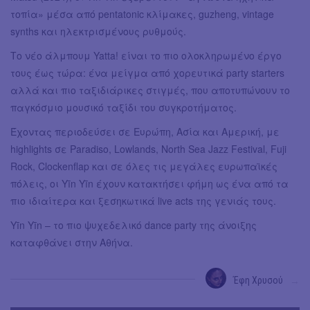
τοπία» μέσα από pentatonic κλίμακες, guzheng, vintage
synths και ηλεκτρισμένους ρυθμούς.
Το νέο άλμπουμ Yatta! είναι το πιο ολοκληρωμένο έργο
τους έως τώρα: ένα μείγμα από χορευτικά party starters
αλλά και πιο ταξιδιάρικες στιγμές, που αποτυπώνουν το
παγκόσμιο μουσικό ταξίδι του συγκροτήματος.
Έχοντας περιοδεύσει σε Ευρώπη, Ασία και Αμερική, με
highlights σε Paradiso, Lowlands, North Sea Jazz Festival, Fuji
Rock, Clockenflap και σε όλες τις μεγάλες ευρωπαϊκές
πόλεις, οι Yīn Yīn έχουν κατακτήσει φήμη ως ένα από τα
πιο ιδιαίτερα και ξεσηκωτικά live acts της γενιάς τους.
Yīn Yīn – το πιο ψυχεδελικό dance party της άνοιξης
καταφθάνει στην Αθήνα.
Έφη Χρυσού
→