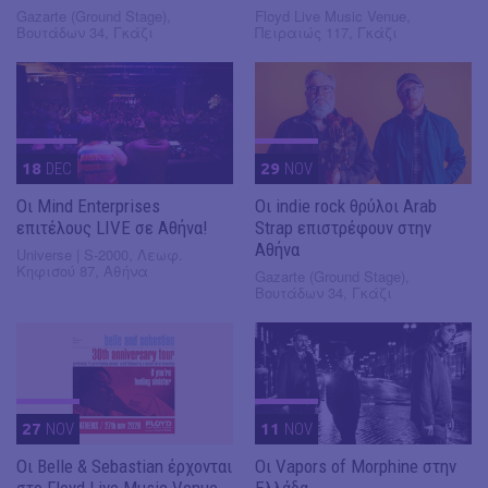
Gazarte (Ground Stage),
Floyd Live Music Venue,
Βουτάδων 34, Γκάζι
Πειραιώς 117, Γκάζι
18
DEC
29
NOV
Οι Mind Enterprises
Οι indie rock θρύλοι Arab
επιτέλους LIVE σε Αθήνα!
Strap επιστρέφουν στην
Αθήνα
Universe | S-2000, Λεωφ.
Κηφισού 87, Αθήνα
Gazarte (Ground Stage),
Βουτάδων 34, Γκάζι
27
NOV
11
NOV
Οι Belle & Sebastian έρχονται
Οι Vapors of Morphine στην
στο Floyd Live Music Venue
Ελλάδα