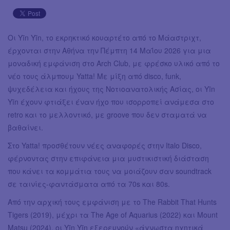
Οι Yīn Yīn, το εκρηκτικό κουαρτέτο από το Μάαστριχτ,
έρχονται στην Αθήνα την Πέμπτη 14 Μαΐου 2026 για μια
μοναδική εμφάνιση στο Arch Club, με φρέσκο υλικό από το
νέο τους άλμπουμ Yatta! Με μίξη από disco, funk,
ψυχεδέλεια και ήχους της Νοτιοανατολικής Ασίας, οι Yīn
Yīn έχουν φτιάξει έναν ήχο που ισορροπεί ανάμεσα στο
retro και το μελλοντικό, με groove που δεν σταματά να
βαθαίνει.
Στο Yatta! προσθέτουν νέες αναφορές στην Italo Disco,
φέρνοντας στην επιφάνεια μια μυστικιστική διάσταση
που κάνει τα κομμάτια τους να μοιάζουν σαν soundtrack
σε ταινίες-φαντάσματα από τα 70s και 80s.
Από την αρχική τους εμφάνιση με το The Rabbit That Hunts
Tigers (2019), μέχρι τα The Age of Aquarius (2022) και Mount
Matsu (2024), οι Yīn Yīn εξερευνούν «άγνωστα ηχητικά