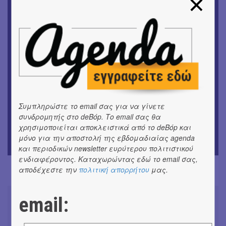
λαού
ΕΙΚΑΣΤΙΚΑ
Ομαδική έκθεση | Προσωρινά για Πάντα
ΕΙΚΑΣΤΙΚΑ
Έκθεση φωτογραφίας: Ανδρίων έργα και ημέρες
ΕΙΚΑΣΤΙΚΑ
Αργύρης Ραλλιάς | Λιτανεία
Συμπληρώστε το email σας για να γίνετε
συνδρομητής στο deBόp. Το email σας θα
ΕΙΚΑΣΤΙΚΑ
χρησιμοποιείται αποκλειστικά από το deBόp και
Θανάσης Λάλας-Κώστας Τσόκλης - Συνομιλώντας με
μόνο για την αποστολή της εβδομαδιαίας agenda
εικόνες και λέξεις
και περιοδικών newsletter ευρύτερου πολιτιστικού
ενδιαφέροντος. Καταχωρώντας εδώ το email σας,
αποδέχεστε την
πολιτική απορρήτου
μας.
email: