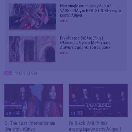
Νέο single και music video πό
VASSIŁINA για HEATSTROKE σε μία
καυτή Αθήνα
#ΝΕΑ
Γεννάδειος Βιβλιοθήκη |
Ολοκληρώθηκε ο Μαθητικός
Διαγωνισμός «Ο Τόπος μου»
#ΝΕΑ
ΜΟΥΣΙΚΗ
20
MAR
11
FEB
Οι The Last Internationale
Οι Black Veil Brides
live στην Αθήνα
επιστρέφουν στην Αθήνα !