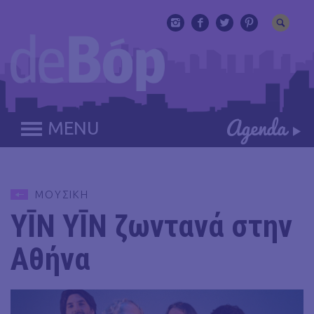
MENU
ΜΟΥΣΙΚΗ
YĪN YĪN ζωντανά στην
Αθήνα