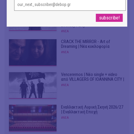
Don't Let Me Be Misunderstood |
Alexandros Livitsanos, Willem
Dafoe, Czech Studio Orchestra |
Από το soundtrack της ταινίας "The
Birthday Party"
#ΝΕΑ
CRACK THE MIRROR - Art of
Dreaming | Νέα κυκλοφορία
#ΝΕΑ
Venceremos | Νέο single + video
από VILLAGERS OF IOANNINA CITY |
#ΝΕΑ
Εναλλακτική Λυρική Σκηνή 2026/27
| Εναλλακτική Εποχή
#ΝΕΑ