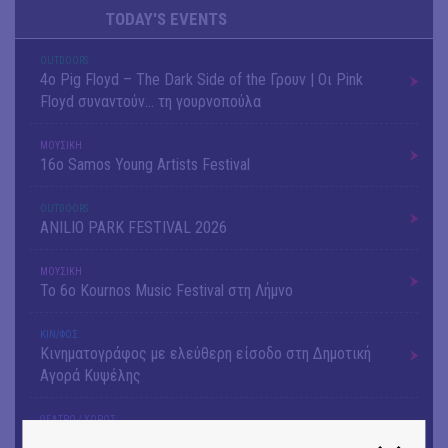
TODAY'S EVENTS
OUTDΟORS
4ο Pig Floyd – The Dark Side of the Γρουν | Οι Pink
Floyd συναντούν… τη γουρνοπούλα
ΜΟΥΣΙΚΗ
16o Samos Young Artists Festival
OUTDΟORS
ANILIO PARK FESTIVAL 2026
ΜΟΥΣΙΚΗ
Το 6ο Kournos Music Festival στη Λήμνο
ΚΙΝ/ΦΟΣ
Κινηματογράφος με ελεύθερη είσοδο στη Δημοτική
Αγορά Κυψέλης
ΘΕΑΤΡΟ / ΧΟΡΟΣ
«ΑΗ ΛΑΟΣ» | Ένα σκηνικό ρέκβιεμ για την ήττα ενός