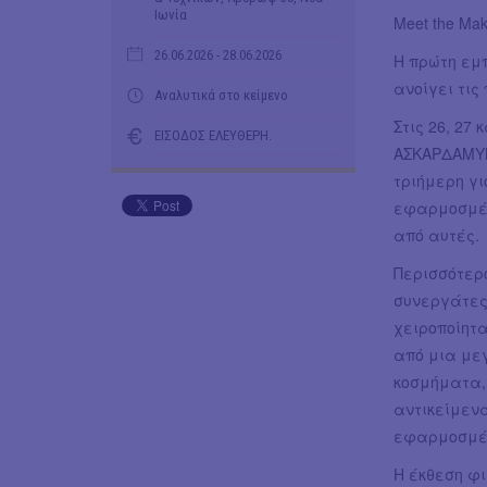
Ιωνία
Meet the Mak
26.06.2026
- 28.06.2026
Η πρώτη εμ
ανοίγει τις 
Αναλυτικά στο κείμενο
Στις 26, 27 
ΕΙΣΟΔΟΣ ΕΛΕΥΘΕΡΗ.
ΑΣΚΑΡΔΑΜΥΚΤ
τριήμερη γι
εφαρμοσμέν
από αυτές.
Περισσότερο
συνεργάτες 
χειροποίητ
από μια μεγ
κοσμήματα,
αντικείμεν
εφαρμοσμέ
Η έκθεση φι