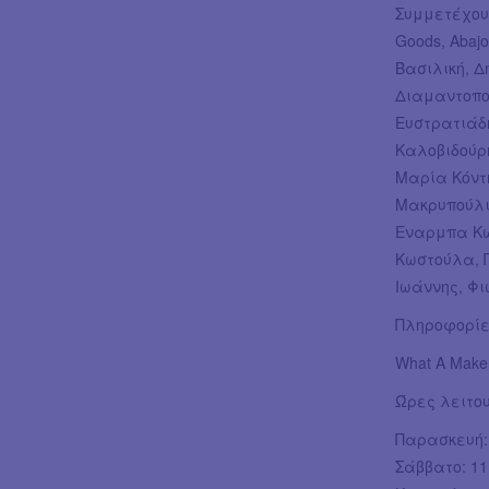
Συμμετέχουν 
Goods, Abaj
Βασιλική, Δ
Διαμαντοπο
Ευστρατιάδ
Καλοβιδούρ
Μαρία Κόντ
Μακρυπούλι
Εναρμπα Κω
Κωστούλα, 
Ιωάννης, Φ
Πληροφορίε
What A Maker
Ώρες λειτο
Παρασκευή: 
Σάββατο: 11: