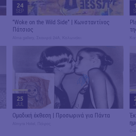
24
SEP
S
"Woke on the Wild Side" | Κωνσταντίνος
Pl
Πάτσιος
τη
Alma gallery, Σκουφά 24Α, Κολωνάκι
Κα
25
JUL
J
Ομαδική έκθεση | Προσωρινά για Πάντα
Έκ
ημ
Almyra Hotel, Πάφος
Οι