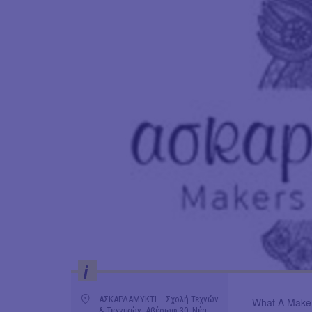
i
ΑΣΚΑΡΔΑΜΥΚΤΙ – Σχολή Τεχνών
What A Make
& Τεχνικών, Αβέρωφ 30, Νέα