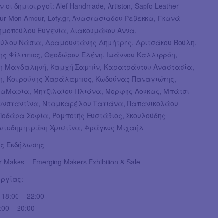
οι δημιουργοί: Alef Handmade, Artiston, Sapfo Leather
our Mon Amour, Lofy.gr, Αναστασιαδου Ρεβεκκα, Γκανά
ημοπούλου Ευγενία, Διακουμάκου Άννα,
ύλου Νάσια, Δραμουντάνης Δημήτρης, Δριτσάκου Βούλη,
ης Φίλιππος, Θεοδώρου Ελένη, Ιωάννου Καλλιρρόη,
η Μαγδαληνή, Καμχή Σαμπίν, Καρατράντου Αναστασία,
η, Κουρούνης Χαράλαμπος, Κωδούνας Παναγιώτης,
αΜαρία, Μητζιλαίου Ηλιάνα, Μορφης Λουκας, Μπάτσι
νσταντίνα, Νταμκαρέλου Τατιάνα, Παπανικολάου
Ποδάρα Σοφία, Ρομποτής Ευστάθιος, Σκουλούδης
ιωτοδημητράκη Χριστίνα, Φράγκος Μιχαήλ
ς Εκδήλωσης
 Makes – Emerging Makers Exhibition & Sale
υργίας:
18:00 – 22:00
00 – 20:00