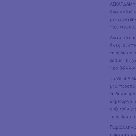
ΑΣΚΑΡΔΑΜΥΚΤ
ένα παλιό 
μετατράπηκ
πολιτισμού.
Ανάμεσα σε
ύλες, οι επ
τους δημιου
κόσμο της χ
περιβάλλον
Το What A M
μια προσπά
τη δημιουργ
δημιουργοί 
συζητούν γι
τους βήματα
Παράλληλα 
ευκαιρία ν