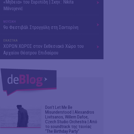
«Μήδεια» του Ευριπίδη | Σκην.: Nikita
Milivojević
ΜΟΥΣΙΚΗ
9o Φεστιβάλ Στρογγύλη στη Σαντορίνη
ΕΙΚΑΣΤΙΚΑ
ΧΟΡΩΝ ΧΩΡΟΣ στον Εκθεσιακό Χώρο του
Αρχαίου Θέατρου Επιδαύρου
Don't Let Me Be
Misunderstood | Alexandros
Livitsanos, Willem Dafoe,
Czech Studio Orchestra | Από
το soundtrack της ταινίας
"The Birthday Party"