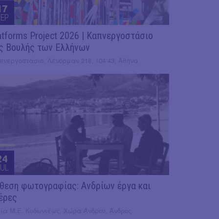
17
EP
atforms Project 2026 | Καπνεργοστάσιο
ς Βουλής των Ελλήνων
πνεργοστάσιο, Λένορμαν 218, 104 43, Αθήνα
24
UL
θεση φωτογραφίας: Ανδρίων έργα και
έρες
κία Μ.Ε. Κυδωνιέως, Χώρα Άνδρου, Άνδρος