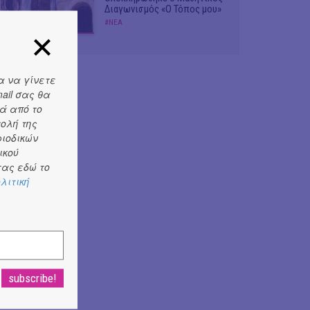
Διαγωνισμός «Ο Τόπος μου»
#ΝΕΑ
α να γίνετε
ail σας θα
ά από το
τολή της
ριοδικών
ικού
ας εδώ το
λιτική