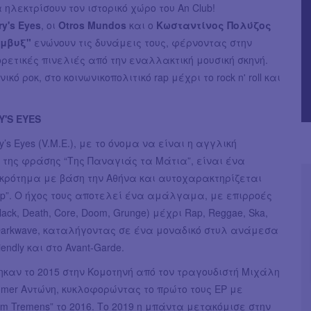
 ηλεκτρίσουν τον ιστορικό χώρο του An Club!
ry's Eyes
, οι
Otros Mundos
και ο
Κωσταντίνος Πολύζος
όμβυξ"
ενώνουν τις δυνάμεις τους, φέρνοντας στην
ρετικές πινελιές από την εναλλακτική μουσική σκηνή.
ικό ροκ, στο κοινωνικοπολιτικό rap μέχρι το rock n' roll και
Y'S EYES
ry’s Eyes (V.M.E.), με το όνομα να είναι η αγγλική
της φράσης “Της Παναγιάς τα Μάτια”, είναι ένα
γκρότημα με βάση την Αθήνα και αυτοχαρακτηρίζεται
Pop”. Ο ήχος τους αποτελεί ένα αμάλγαμα, με επιρροές
lack, Death, Core, Doom, Grunge) μέχρι Rap, Reggae, Ska,
, Darkwave, καταλήγοντας σε ένα μοναδικό στυλ ανάμεσα
iendly και στο Avant-Garde.
καν το 2015 στην Κομοτηνή από τον τραγουδιστή Μιχάλη
mmer Αντώνη, κυκλοφορώντας το πρώτο τους EP με
rium Tremens” το 2016. Το 2019 η μπάντα μετακόμισε στην