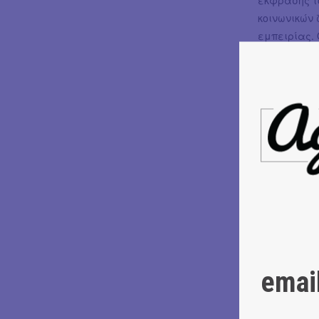
κοινωνικών 
εμπειρίας. 
αριστοτεχνι
μετακαπιταλ
την επιδίωξ
Αυτό που ξε
συνδυάζουν
αρμονίες. Τα
όργανα τους
μια μαγευτι
έναν ήχο πο
κυκλοφόρησα
εργάζονται 
επεκτείνουν
emai
αναμφίβολα 
τους είναι 
την ατόφια 