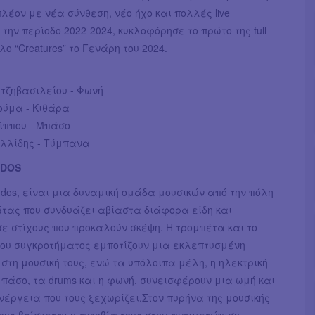
πλέον με νέα σύνθεση, νέο ήχο και πολλές live
την περίοδο 2022-2024, κυκλοφόρησε το πρώτο της full
λο “Creatures” το Γενάρη του 2024.
τζηβασιλείου - Φωνή
ούμα - Κιθάρα
ίππου - Μπάσο
λλίδης - Τύμπανα
NDOS
ndos, είναι μια δυναμική ομάδα μουσικών από την πόλη
τας που συνδυάζει αβίαστα διάφορα είδη και
ε στίχους που προκαλούν σκέψη. Η τρομπέτα και το
ου συγκροτήματος εμποτίζουν μια εκλεπτυσμένη
στη μουσική τους, ενώ τα υπόλοιπα μέλη, η ηλεκτρική
μπάσο, τα drums και η φωνή, συνεισφέρουν μια ωμή και
νέργεια που τους ξεχωρίζει.Στον πυρήνα της μουσικής
υς βρίσκεται η αφοβία τους στην αντιμετώπιση