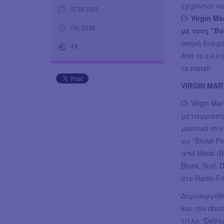
έρχονται να
07.03.2025
Οι
Virgin Ma
Πα: 20.00
με τους "Β
σκηνή διαφο
€8
Από το ελλην
το metal!
VIRGIN MAR
Οι Virgin Ma
μετάφραση 
μουσικό συ
ως “Brutal 
από Metal (B
Blues, Surf
στο Radio-Fr
Δημιουργήθη
και τον dru
τίτλο “Deli