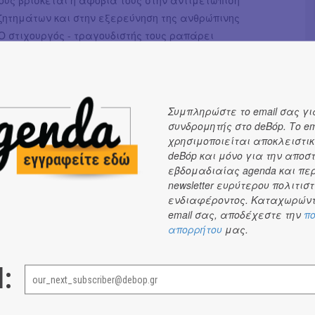
ζητημάτων και στην εξερεύνηση της ανθρώπινης
Ο στιχουργός - τραγουδιστής τους ραπάρει
κά για τη διεφθαρμένη πολιτική, την τρέχουσα
ιστική πραγματικότητα, το άγχος, τα στερεότυπα και
η μιας γεμάτης ζωής.
Συμπληρώστε το email σας γι
χωρίζει τους Otros Mundos είναι η ικανότητά τους να
συνδρομητής στο deBόp. Το em
 σκληρά λυρικά θέματα με πρωτότυπες μελωδίες και
χρησιμοποιείται αποκλειστικ
 groovy, punchy και εμπνευσμένα από το rock 'n' roll
deBόp και μόνο για την αποσ
, εμποτισμένα με στοιχεία blues και funk, δημιουργούν
εβδομαδιαίας agenda και πε
κή αντίθεση που αψηφά τις προσδοκίες, δημιουργώντας
newsletter ευρύτερου πολιτιστ
ενδιαφέροντος. Καταχωρώντ
λιτισμικά πλούσιο και ηχητικά συναρπαστικό.Το 2023
email σας, αποδέχεστε την
πο
ν το πρώτο του EP με το όνομα «BIG BANG», ενώ
απορρήτου
μας.
ήδη για το επόμενο album τους, υποσχόμενοι να
 περαιτέρω τους ηχητικούς τους ορίζοντες.Τέλος,
l:
ο καλύτερος τρόπος για να ακούσει κανείς τη μουσική
οι ζωντανές τους εμφανίσεις, προκειμένου αισθανθεί
ενέργειά τους.