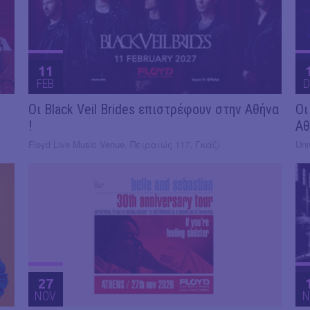
11
FEB
D
Οι Black Veil Brides επιστρέφουν στην Αθήνα
Οι
!
Αθ
Floyd Live Music Venue, Πειραιώς 117, Γκάζι
Uni
27
NOV
N