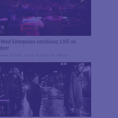
18
EC
 Mind Enterprises επιτέλους LIVE σε
ήνα!
verse | S-2000, Λεωφ. Κηφισού 87, Αθήνα
11
OV