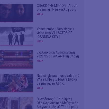
CRACK THE MIRROR - Art of
Dreaming | Νέα κυκλοφορία
#ΝΕΑ
Venceremos | Νέο single +
video από VILLAGERS OF
IOANNINA CITY |
#ΝΕΑ
Εναλλακτική Λυρική Σκηνή
2026/27 | Εναλλακτική Εποχή
#ΝΕΑ
Νέο single και music video πό
VASSIŁINA για HEATSTROKE
σε μία καυτή Αθήνα
#ΝΕΑ
Γεννάδειος Βιβλιοθήκη |
Ολοκληρώθηκε ο Μαθητικός
Διαγωνισμός «Ο Τόπος μου»