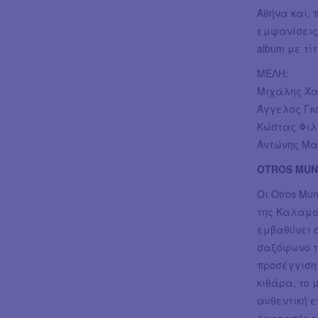
Αθήνα και, 
εμφανίσεις 
album με τίτ
ΜΕΛΗ:
Μιχάλης Χα
Άγγελος Γκ
Κώστας Φιλ
Αντώνης Μα
OTROS MU
Οι Otros Mu
της Καλαμά
εμβαθύνει σ
σαξόφωνο τ
προσέγγιση 
κιθάρα, το 
αυθεντική ε
έκφρασής το