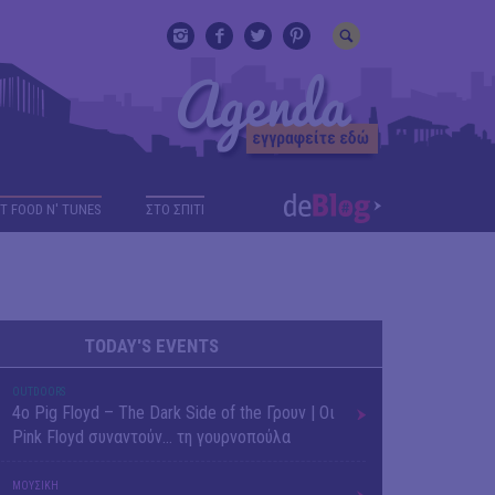
T FOOD N' TUNES
ΣΤΟ ΣΠΙΤΙ
TODAY'S EVENTS
OUTDΟORS
4ο Pig Floyd – The Dark Side of the Γρουν | Οι
Pink Floyd συναντούν… τη γουρνοπούλα
ΜΟΥΣΙΚΗ