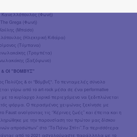
 Κανελλόπουλος (Φωνή)
The Grega (Φωνή)
 Κούλης (Μπάσο)
ιλόπουλος (Ηλεκτρική Κιθάρα)
οίμονος (Τύμπανα)
νωλακάκης (Τρομπέτα)
νωλακάκης (Σαξόφωνο)
 & ΟΙ "ΒΟΜΒΥΞ"
ς Πολύζος & οι "Βόμβυξ". Το πενταμελές σύνολο
ται γύρω από το art-rock μέσα σε ένα performative
 με το κυρίαρχο λυρικό περιεχόμενο να ξεδιπλώνεται
εκτός φόρμα. Ο περασμένος χειμώνας ξεκίνησε με
ο Faust ανοίγοντας τις ‘’Κέρινες ζωές’’ και έπειτα και η
κληρώθηκε με την παρουσίαση του πρώτου μας δίσκου
κοινών απροσώπων’’ στο ‘’Το Πάνω Σπίτι’’.Τα περισσότερα
πάντας από το 2021 ασχολούμαστε παράλληλα με το