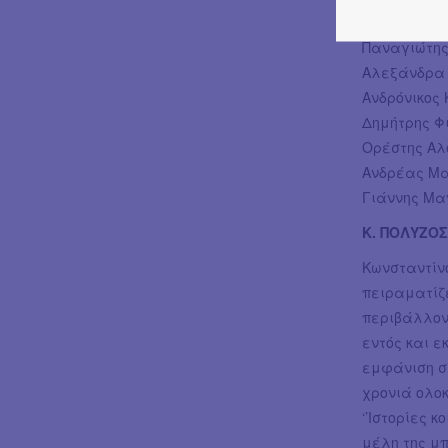
ΜΕΛΗ:
Παναγιώτης
Αλεξάνδρα 
Ανδρόνικος
Δημήτρης Φ
Ορέστης Αλ
Ανδρέας Μα
Γιάννης Μα
Κ. ΠΟΛΥΖΟΣ
Κωνσταντίνο
πειραματίζε
περιβάλλον
εντός και 
εμφάνιση στ
χρονιά ολο
‘’Ιστορίες 
μέλη της μ