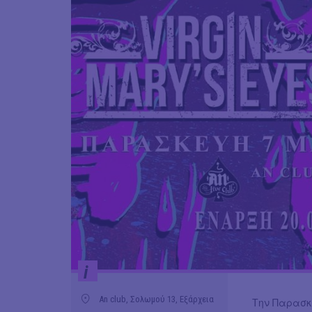
i
An club, Σολωμού 13, Εξάρχεια
Την Παρασκ