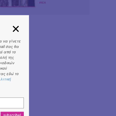
#ΝΕΑ
α να γίνετε
ail σας θα
ά από το
τολή της
ριοδικών
ικού
ας εδώ το
λιτική