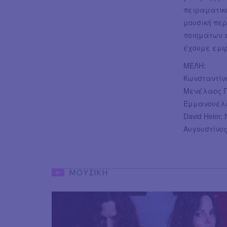
πειραματικό
μουσική πε
ποιημάτων σ
έχουμε εμφα
ΜΕΛΗ:
Κωνσταντίν
Μενέλαος Γ
Εμμανουέλα
David Heim:
Αυγουστίνο
ΜΟΥΣΙΚΗ