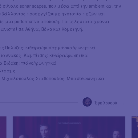
 σύνολο sonar scapes, που μέσα από την ambient και την
ριβάλλοντος προσεγγίζουμε ηχοτοπία πεζών και
ε μια performative απόδοση. Τα τελευταία χρόνια
νιστεί σε Αθήνα, Βόλο και Κομοτηνή.
ος Πολύζος: κιθάρα/φυσαρμόνικα/φωνητικά
ιαννάκος- Καμπίτσης: κιθάρα/φωνητικά
 Βιδάκη: πιάνο/φωνητικά
 Ντραμς
ς Μιχαλόπουλος-Σταθόπουλος: Μπάσο/φωνητικά
Έφη Χρυσού
→