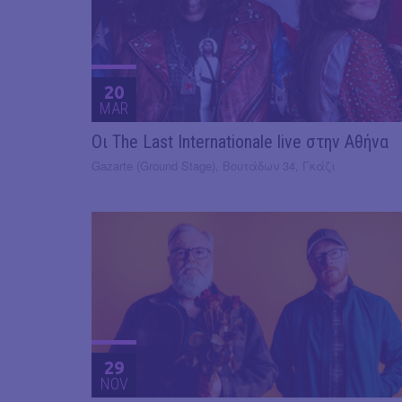
20
MAR
Οι The Last Internationale live στην Αθήνα
Gazarte (Ground Stage), Βουτάδων 34, Γκάζι
29
NOV