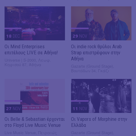
18
DEC
29
NOV
Οι Mind Enterprises
Οι indie rock θρύλοι Arab
επιτέλους LIVE σε Αθήνα!
Strap επιστρέφουν στην
Αθήνα
Universe | S-2000, Λεωφ.
Κηφισού 87, Αθήνα
Gazarte (Ground Stage),
Βουτάδων 34, Γκάζι
27
NOV
11
NOV
Οι Belle & Sebastian έρχονται
Οι Vapors of Morphine στην
στο Floyd Live Music Venue
Ελλάδα
Live Music Venue, Πειραιώς
Gazarte (Ground Stage),