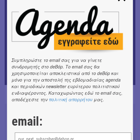
ΕΙΚΑΣΤΙΚΑ
Θανάσης Λάλας-Κώστας Τσόκλης - Συνομιλώντας με
εικόνες και λέξεις
ΘΕΑΤΡΟ / ΧΟΡΟΣ
«Μήδεια» του Ευριπίδη | Σκην.: Nikita Milivojević
ΜΟΥΣΙΚΗ
9o Φεστιβάλ Στρογγύλη στη Σαντορίνη
Συμπληρώστε το email σας για να γίνετε
συνδρομητής στο deBόp. Το email σας θα
χρησιμοποιείται αποκλειστικά από το deBόp και
ΘΕΑΤΡΟ / ΧΟΡΟΣ
«Ίων» του Ευρυπίδη
μόνο για την αποστολή της εβδομαδιαίας agenda
και περιοδικών newsletter ευρύτερου πολιτιστικού
ενδιαφέροντος. Καταχωρώντας εδώ το email σας,
αποδέχεστε την
πολιτική απορρήτου
μας.
email:
Συνομιλώντας με τη Ρηνιώ