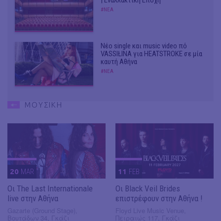
#ΝΕΑ
Νέο single και music video πό
VASSIŁINA για HEATSTROKE σε μία
καυτή Αθήνα
#ΝΕΑ
ΜΟΥΣΙΚΗ
20
MAR
11
FEB
Οι The Last Internationale
Οι Black Veil Brides
live στην Αθήνα
επιστρέφουν στην Αθήνα !
Gazarte (Ground Stage),
Floyd Live Music Venue,
Βουτάδων 34, Γκάζι
Πειραιώς 117, Γκάζι