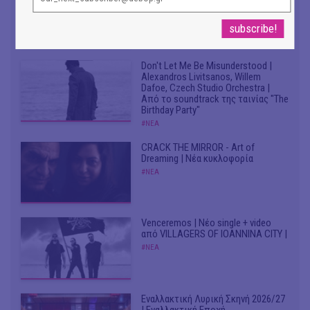
Κυριαζή, καλλιτεχνική διευθύντρια
του ΔΗΠΕΘΕ Ιωαννίνων
#ΣΥΝΕΝΤΕΥΞΕΙΣ
Don't Let Me Be Misunderstood |
Alexandros Livitsanos, Willem
Dafoe, Czech Studio Orchestra |
Από το soundtrack της ταινίας "The
Birthday Party"
#ΝΕΑ
CRACK THE MIRROR - Art of
Dreaming | Νέα κυκλοφορία
#ΝΕΑ
Venceremos | Νέο single + video
από VILLAGERS OF IOANNINA CITY |
#ΝΕΑ
Εναλλακτική Λυρική Σκηνή 2026/27
| Εναλλακτική Εποχή