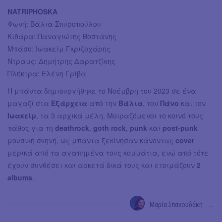
NATRIPHOSKA
Φωνή: Βάλια Σπυροπούλου
Κιθάρα: Παναγιώτης Βοστάνης
Μπάσο: Ιωακείμ Γκριζοχάρης
Ντραμς: Δημήτρης Δαρατζίκης
Πλήκτρα: Ελένη Γρίβα
Η μπάντα δημιουργήθηκε το Νοέμβρη του 2023 σε ένα
μαγαζί στα
Εξάρχεια
από την
Βάλια
, τον
Πάνο
και τον
Ιωακείμ
, τα 3 αρχικά μέλη. Μοιραζόμενοι το κοινό τους
πάθος για τη
deathrock
,
goth rock
,
punk
και
post-punk
μουσική σκηνή, ως μπάντα ξεκίνησαν κάνοντας
cover
μερικά από τα αγαπημένα τους κομμάτια, ενώ από τότε
έχουν συνθέσει και αρκετά δικά τους και ετοιμάζουν
2
albums
.
Μαρία Σπανουδάκη
→