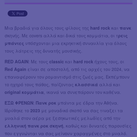
Μια βραδιά για όλους τους φίλους της
hard rock
και
πανκ
σκηνής. Με covers αλλά και δικά τους κομμάτια, οι τ
ρεις
μπάντες
υπόσχονται μια εκρηκτική συναυλία για όλους
τους λάτρεις της δυνατής μουσικής. ‍
RED AGAIN
: Με τους
classic
και
hard rock
ήχους τους, οι
Red Again
είναι σε αποστολή, από τις αρχές του 2024, να
επαναφέρουν τον ρομαντισμό στις ζωές μας. Εκπέμπουν
το ηχηρό τους πάθος, παίζοντας
κλασσικά
αλλά και
original κομμάτια
, ικανά να συνεπάρουν τον καθένα.‍
ΕΞΩ ΦΡΕΝΩΝ
:
Πανκ ροκ
μπάντα με έδρα την Αθήνα.
Ιδρύθηκε το
2023
με μοναδικό σκοπό να σας τιναξει τα
μυαλά στον αέρα με ξεσηκωτικές μελωδίες από την
ελληνική πανκ ροκ σκηνή
, καθώς και δυνατές παρουσίες
που εγγυώνται να σας μείνουν χαραγμένες στο μυαλό.‍