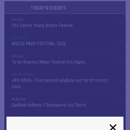
TODAY'S EVENTS
ΜΟΥΣΙΚΗ
16o Samos Young Artists Festival
OUTDΟORS
ANILIO PARK FESTIVAL 2026
ΜΟΥΣΙΚΗ
Το 6ο Kournos Music Festival στη Λήμνο
ΘΕΑΤΡΟ / ΧΟΡΟΣ
«ΑΗ ΛΑΟΣ» | Ένα σκηνικό ρέκβιεμ για την ήττα ενός
λαού
ΕΙΚΑΣΤΙΚΑ
Ομαδική έκθεση | Προσωρινά για Πάντα
ΕΙΚΑΣΤΙΚΑ
Αργύρης Ραλλιάς | Λιτανεία