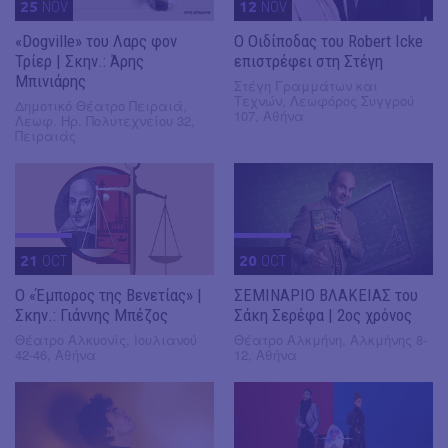
25
NOV
12
NOV
«Dogville» του Λαρς φον
O Οιδίποδας του Robert Icke
Τρίερ | Σκην.: Άρης
επιστρέφει στη Στέγη
Μπινιάρης
Στέγη Γραμμάτων και
Τεχνών, Λεωφόρος Συγγρού
Δημοτικό Θέατρο Πειραιά,
107, Αθήνα
Λεωφ. Ηρ. Πολυτεχνείου 32,
Πειραιάς
21
OCT
20
OCT
Ο «Έμπορος της Βενετίας» |
ΣΕΜΙΝΑΡΙΟ ΒΛΑΚΕΙΑΣ του
Σκην.: Γιάννης Μπέζος
Σάκη Σερέφα | 2ος χρόνος
Θέατρο Αλκυονίς, Ιουλιανού
Θέατρο Αλκμήνη, Αλκμήνης 8-
42-46, Αθήνα
12, Αθήνα