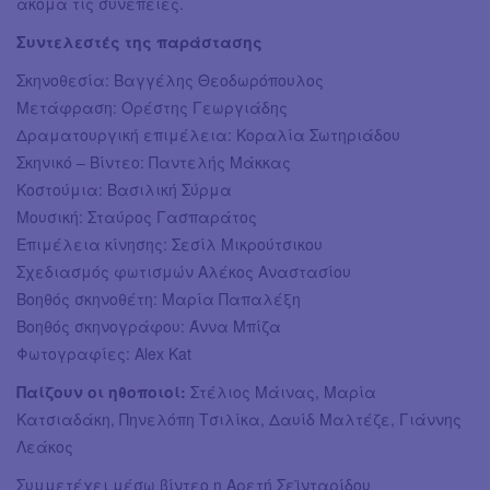
ακόμα τις συνέπειες.
Συντελεστές της παράστασης
Σκηνοθεσία: Βαγγέλης Θεοδωρόπουλος
Μετάφραση: Ορέστης Γεωργιάδης
Δραματουργική επιμέλεια: Κοραλία Σωτηριάδου
Σκηνικό – Βίντεο: Παντελής Μάκκας
Κοστούμια: Βασιλική Σύρμα
Μουσική: Σταύρος Γασπαράτος
Επιμέλεια κίνησης: Σεσίλ Μικρούτσικου
Σχεδιασμός φωτισμών Αλέκος Αναστασίου
Βοηθός σκηνοθέτη: Μαρία Παπαλέξη
Βοηθός σκηνογράφου: Άννα Μπίζα
Φωτογραφίες: Alex Kat
Παίζουν οι ηθοποιοί:
Στέλιος Μάινας, Μαρία
Κατσιαδάκη, Πηνελόπη Τσιλίκα, Δαυίδ Μαλτέζε, Γιάννης
Λεάκος
Συμμετέχει μέσω βίντεο η Αρετή Σεϊνταρίδου