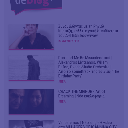
Συνομιλώντας με τη Ρηνιώ
Κυριαζή, καλλιτεχνική διευθύντρια
του ΔΗΠΕΘΕ Ιωαννίνων
#ΣΥΝΕΝΤΕΥΞΕΙΣ
Don't Let Me Be Misunderstood |
Alexandros Livitsanos, Willem
Dafoe, Czech Studio Orchestra |
Από το soundtrack της ταινίας "The
Birthday Party"
#ΝΕΑ
CRACK THE MIRROR - Art of
Dreaming | Νέα κυκλοφορία
#ΝΕΑ
Venceremos | Νέο single + video
από VILLAGERS OF IOANNINA CITY |