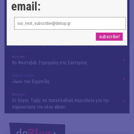
email:
ΕΙΚΑΣΤΙΚΑ
Θανάσης Λάλας-Κώστας Τσόκλης - Συνομιλώντας με
εικόνες και λέξεις
ΘΕΑΤΡΟ / ΧΟΡΟΣ
«Μήδεια» του Ευριπίδη | Σκην.: Nikita Milivojević
ΜΟΥΣΙΚΗ
9o Φεστιβάλ Στρογγύλη στη Σαντορίνη
ΘΕΑΤΡΟ / ΧΟΡΟΣ
«Ίων» του Ευρυπίδη
ΜΟΥΣΙΚΗ
Οι Λόγος Τιμής σε πανελλαδική περιοδεία για την
παρουσίαση του νέου album