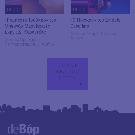
16
OCT
15
OCT
«Ρομπέρτο Τσούκκο» του
«Ο Πίνακας» του Ernesto
Μπερνάρ-Μαρί Κολτές |
Caballero
Σκην.: Δ. Καραντζάς
Θέατρο Ψυρρή, Σαχτούρη 4,
Αθήνα
Θέατρο Προσκήνιο,
Καπνοκοπτηρίου 8, Αθήνα
ARCHIVE
ΘΕΑΤΡΟ /
ΧΟΡΟΣ