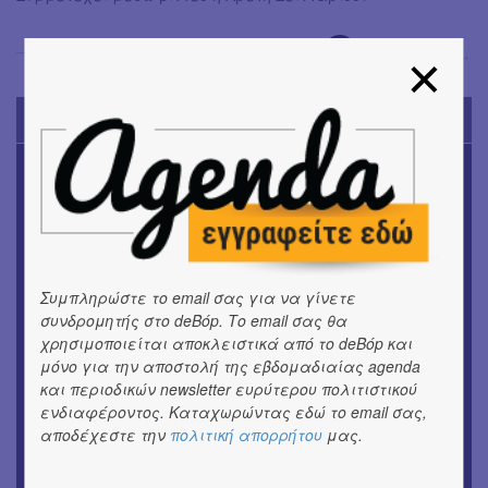
Έφη Χρυσού
→
TODAY'S EVENTS
ΜΟΥΣΙΚΗ
16o Samos Young Artists Festival
OUTDΟORS
ANILIO PARK FESTIVAL 2026
Συμπληρώστε το email σας για να γίνετε
ΘΕΑΤΡΟ / ΧΟΡΟΣ
συνδρομητής στο deBόp. Το email σας θα
«ΑΗ ΛΑΟΣ» | Ένα σκηνικό ρέκβιεμ για την ήττα ενός
χρησιμοποιείται αποκλειστικά από το deBόp και
λαού
μόνο για την αποστολή της εβδομαδιαίας agenda
και περιοδικών newsletter ευρύτερου πολιτιστικού
ΕΙΚΑΣΤΙΚΑ
ενδιαφέροντος. Καταχωρώντας εδώ το email σας,
Ομαδική έκθεση | Προσωρινά για Πάντα
αποδέχεστε την
πολιτική απορρήτου
μας.
ΕΙΚΑΣΤΙΚΑ
Αργύρης Ραλλιάς | Λιτανεία