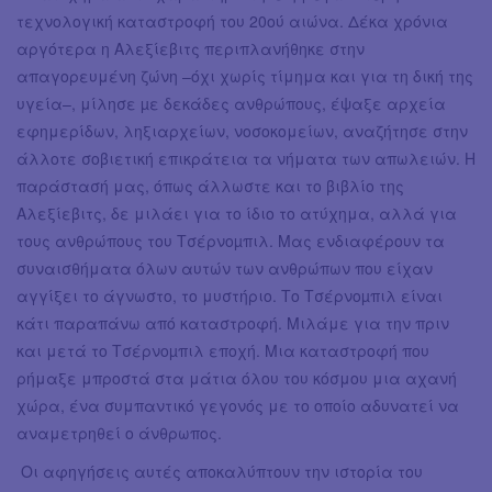
τεχνολογική καταστροφή του 20ού αιώνα. Δέκα χρόνια
αργότερα η Αλεξίεβιτς περιπλανήθηκε στην
απαγορευμένη ζώνη –όχι χωρίς τίμημα και για τη δική της
υγεία–, μίλησε µε δεκάδες ανθρώπους, έψαξε αρχεία
εφημερίδων, ληξιαρχείων, νοσοκομείων, αναζήτησε στην
άλλοτε σοβιετική επικράτεια τα νήματα των απωλειών. Η
παράστασή μας, όπως άλλωστε και το βιβλίο της
Αλεξίεβιτς, δε μιλάει για το ίδιο το ατύχημα, αλλά για
τους ανθρώπους του Τσέρνοµπιλ. Μας ενδιαφέρουν τα
συναισθήματα όλων αυτών των ανθρώπων που είχαν
αγγίξει το άγνωστο, το μυστήριο. Το Τσέρνοµπιλ είναι
κάτι παραπάνω από καταστροφή. Μιλάμε για την πριν
και μετά το Τσέρνοµπιλ εποχή. Μια καταστροφή που
ρήμαξε μπροστά στα μάτια όλου του κόσμου μια αχανή
χώρα, ένα συμπαντικό γεγονός με το οποίο αδυνατεί να
αναμετρηθεί ο άνθρωπος.
Οι αφηγήσεις αυτές αποκαλύπτουν την ιστορία του