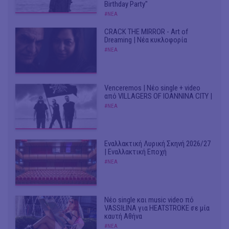
Birthday Party"
#ΝΕΑ
CRACK THE MIRROR - Art of
Dreaming | Νέα κυκλοφορία
#ΝΕΑ
Venceremos | Νέο single + video
από VILLAGERS OF IOANNINA CITY |
#ΝΕΑ
Εναλλακτική Λυρική Σκηνή 2026/27
| Εναλλακτική Εποχή
#ΝΕΑ
Νέο single και music video πό
VASSIŁINA για HEATSTROKE σε μία
καυτή Αθήνα
#ΝΕΑ