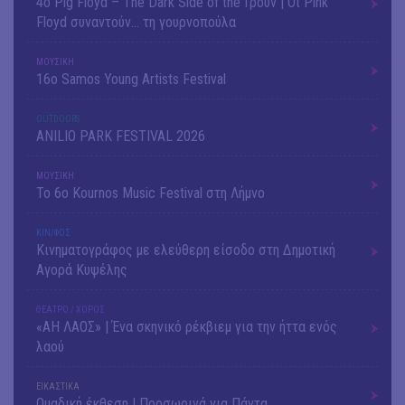
4ο Pig Floyd – The Dark Side of the Γρουν | Οι Pink
Floyd συναντούν… τη γουρνοπούλα
ΜΟΥΣΙΚΗ
16o Samos Young Artists Festival
OUTDΟORS
ANILIO PARK FESTIVAL 2026
ΜΟΥΣΙΚΗ
Το 6ο Kournos Music Festival στη Λήμνο
ΚΙΝ/ΦΟΣ
Κινηματογράφος με ελεύθερη είσοδο στη Δημοτική
Αγορά Κυψέλης
ΘΕΑΤΡΟ / ΧΟΡΟΣ
«ΑΗ ΛΑΟΣ» | Ένα σκηνικό ρέκβιεμ για την ήττα ενός
λαού
ΕΙΚΑΣΤΙΚΑ
Ομαδική έκθεση | Προσωρινά για Πάντα