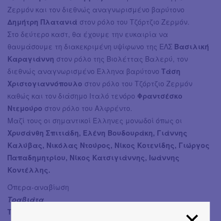
Ζερμόν και τον διεθνώς αναγνωρισμένο βαρύτονο
Δημήτρη Πλατανιά
στον ρόλο του Τζόρτζιο Ζερμόν.
Στο δεύτερο καστ, θα έχουμε την ευκαιρία να
θαυμάσουμε τη διακεκριμένη υψίφωνο της ΕΛΣ
Βασιλική
Καραγιάννη
στον ρόλο της Βιολέττας Βαλερύ, τον
διεθνώς αναγνωρισμένο Έλληνα βαρύτονο
Τάση
Χριστογιαννόπουλο
στον ρόλο του Τζόρτζιο Ζερμόν
καθώς και τον διάσημο Ιταλό τενόρο
Φραντσέσκο
Ντεμούρο
στον ρόλο του Αλφρέντο.
Μαζί τους οι σημαντικοί Έλληνες μονωδοί όπως οι
Χρυσάνθη Σπιτιάδη, Ελένη Βουδουράκη, Γιάννης
Καλύβας, Νικόλας Ντούρος, Νίκος Κοτενίδης, Γιώργος
Παπαδημητρίου, Νίκος Κατσιγιάννης, Ιωάννης
Κοντέλλης.
Όπερα-αναβίωση
Τραβιάτα
Τζουζέπε Βέρντι