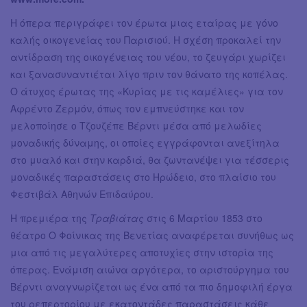
Η όπερα περιγράφει τον έρωτα μιας εταίρας με γόνο
καλής οικογενείας του Παρισιού. Η σχέση προκαλεί την
αντίδραση της οικογένειας του νέου, το ζευγάρι χωρίζει
και ξανασυναντιέται λίγο πριν τον θάνατο της κοπέλας.
Ο άτυχος έρωτας της «Κυρίας με τις καμέλιες» για τον
Αφρέντο Ζερμόν, όπως τον εμπνεύστηκε και τον
μελοποίησε ο Τζουζέπε Βέρντι μέσα από μελωδίες
μοναδικής δύναμης, οι οποίες εγγράφονται ανεξίτηλα
στο μυαλό και στην καρδιά, θα ζωντανέψει για τέσσερις
μοναδικές παραστάσεις στο Ηρώδειο, στο πλαίσιο του
Φεστιβάλ Αθηνών Επιδαύρου.
Η πρεμιέρα της
Τραβιάτας
στις 6 Μαρτίου 1853 στο
θέατρο Ο Φοίνικας της Βενετίας αναφέρεται συνήθως ως
μια από τις μεγαλύτερες αποτυχίες στην ιστορία της
όπερας. Ενάμιση αιώνα αργότερα, το αριστούργημα του
Βέρντι αναγνωρίζεται ως ένα από τα πιο δημοφιλή έργα
του ρεπερτορίου με εκατοντάδες παραστάσεις κάθε