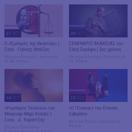
21
OCT
20
OCT
Ο «Έμπορος της Βενετίας» |
ΣΕΜΙΝΑΡΙΟ ΒΛΑΚΕΙΑΣ του
Σκην.: Γιάννης Μπέζος
Σάκη Σερέφα | 2ος χρόνος
Θέατρο Αλκυονίς, Ιουλιανού
Θέατρο Αλκμήνη, Αλκμήνης 8-
42-46, Αθήνα
12, Αθήνα
16
OCT
15
OCT
«Ρομπέρτο Τσούκκο» του
«Ο Πίνακας» του Ernesto
Μπερνάρ-Μαρί Κολτές |
Caballero
Σκην.: Δ. Καραντζάς
Θέατρο Ψυρρή, Σαχτούρη 4,
Αθήνα
Θέατρο Προσκήνιο,
Καπνοκοπτηρίου 8, Αθήνα