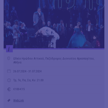
i
Ωδείο Ηρώδου Αττικού, Πεζόδρομος Διονυσίου Αρεοπαγίτου,
Αθήνα
26.07.2024
- 31.07.2024
Τρ, Τε, Πα, Σα, Κυ: 21.00
€100-€15
WebLink