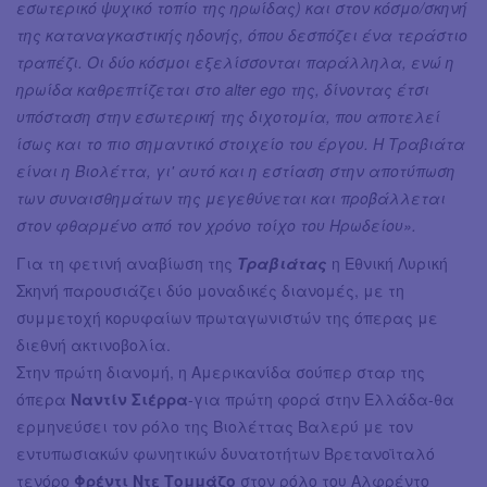
εσωτερικό ψυχικό τοπίο της ηρωίδας) και στον κόσμο/σκηνή
της καταναγκαστικής ηδονής, όπου δεσπόζει ένα τεράστιο
τραπέζι. Οι δύο κόσμοι εξελίσσονται παράλληλα, ενώ η
ηρωίδα καθρεπτίζεται στο alter ego της, δίνοντας έτσι
υπόσταση στην εσωτερική της διχοτομία, που αποτελεί
ίσως και το πιο σημαντικό στοιχείο του έργου. Η Τραβιάτα
είναι η Βιολέττα, γι' αυτό και η εστίαση στην αποτύπωση
των συναισθημάτων της μεγεθύνεται και προβάλλεται
στον φθαρμένο από τον χρόνο τοίχο του Ηρωδείου».
Για τη φετινή αναβίωση της
Τραβιάτας
η Εθνική Λυρική
Σκηνή παρουσιάζει δύο μοναδικές διανομές, με τη
συμμετοχή κορυφαίων πρωταγωνιστών της όπερας με
διεθνή ακτινοβολία.
Στην πρώτη διανομή, η Αμερικανίδα σούπερ σταρ της
όπερα
Ναντίν Σιέρρα
-για πρώτη φορά στην Ελλάδα-θα
ερμηνεύσει τον ρόλο της Βιολέττας Βαλερύ με τον
εντυπωσιακών φωνητικών δυνατοτήτων Βρετανοϊταλό
τενόρο
Φρέντι Ντε Τομμάζο
στον ρόλο του Αλφρέντο