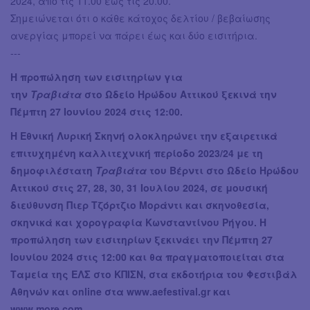
2024, από τις 11.00 έως τις 20.00.
Σημειώνεται ότι ο κάθε κάτοχος δελτίου / βεβαίωσης
ανεργίας μπορεί να πάρει έως και δύο εισιτήρια.
---
Η προπώληση των εισιτηρίων για
την
Τραβιάτα
στο Ωδείο Ηρώδου Αττικού
ξεκινά την
Πέμπτη 27 Ιουνίου 2024 στις 12:00.
Η Εθνική Λυρική Σκηνή ολοκληρώνει την εξαιρετικά
επιτυχημένη καλλιτεχνική περίοδο 2023/24 με τη
δημοφιλέστατη
Τραβιάτα
του Βέρντι στο Ωδείο Ηρώδου
Αττικού στις 27, 28, 30, 31 Ιουλίου 2024, σε μουσική
διεύθυνση Πιερ Τζόρτζιο Μοράντι και σκηνοθεσία,
σκηνικά και χορογραφία Κωνσταντίνου Ρήγου. Η
προπώληση των εισιτηρίων ξεκινάει την Πέμπτη 27
Ιουνίου 2024 στις 12:00 και θα πραγματοποιείται στα
Ταμεία της ΕΛΣ στο ΚΠΙΣΝ, στα εκδοτήρια του Φεστιβάλ
Αθηνών και online στα www.aefestival.gr και
www.more.com.