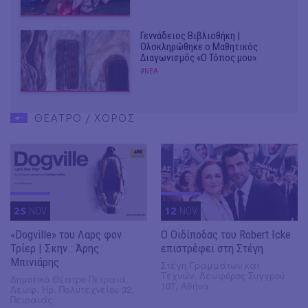
Γεννάδειος Βιβλιοθήκη |
Ολοκληρώθηκε ο Μαθητικός
Διαγωνισμός «Ο Τόπος μου»
#ΝΕΑ
ΘΕΑΤΡΟ / ΧΟΡΟΣ
25
NOV
12
NOV
«Dogville» του Λαρς φον
O Οιδίποδας του Robert Icke
Τρίερ | Σκην.: Άρης
επιστρέφει στη Στέγη
Μπινιάρης
Στέγη Γραμμάτων και
Τεχνών, Λεωφόρος Συγγρού
Δημοτικό Θέατρο Πειραιά,
107, Αθήνα
Λεωφ. Ηρ. Πολυτεχνείου 32,
Πειραιάς