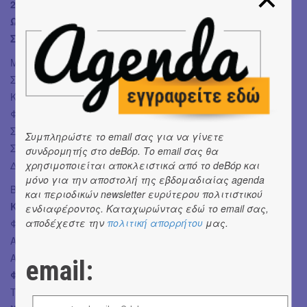
27, 28, 30, 31 Ιουλίου 2024-
Ώρα έναρξης: 21:00
Ωδείο Ηρώδου Αττικού
Στο πλαίσιο του Φεστιβάλ Αθηνών Επιδαύρου
Μουσική διεύθυνση:
Πιερ Τζόρτζιο Μοράντι
Σκηνοθεσία, σκηνικά, χορογραφία:
Κωνσταντίνος Ρήγος
Κοστούμια:
Ιωάννα Τσάμη
Φωτισμοί:
Χρήστος Τζιόγκας
Σχεδιασμός βιντεοπροβολών:
Βασίλης Κεχαγιάς
Συμπληρώστε το email σας για να γίνετε
Συνεργάτιδα αρχιτέκτονας:
Μαίρη Τσαγκάρη
συνδρομητής στο deBόp. Το email σας θα
Διεύθυνση χορωδίας:
Αγαθάγγελος Γεωργακάτος
χρησιμοποιείται αποκλειστικά από το deBόp και
μόνο για την αποστολή της εβδομαδιαίας agenda
Βιολέττα Βαλερύ:
Ναντίν Σιέρρα
(27, 30/7),
Βασιλική
και περιοδικών newsletter ευρύτερου πολιτιστικού
Καραγιάννη
(28, 31/7)
ενδιαφέροντος. Καταχωρώντας εδώ το email σας,
αποδέχεστε την
πολιτική απορρήτου
μας.
Φλόρα Μπερβουά:
Χρυσάνθη Σπιτάδη
Αννίνα:
Ελένη Βουδουράκη
Αλφρέντο Ζερμόν:
Φρέντι Ντε Τομμάζο
(27, 30/7)/
email:
Φραντσέσκο Ντεμούρο
(28, 31/7)
Τζόρτζιο Ζερμόν:
Δημήτρης Πλατανιάς
(27, 30/7)/
Τάσης