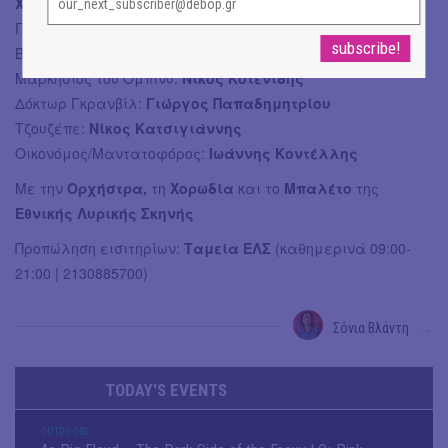
Χριστογιαννόπουλος
(28, 31/7)
Γκαστόνε:
Γιάννης Καλύβας
Βαρόνος Ντουφόλ:
Νικόλας Ντούρος
Μαρκήσιος του Ομπινύ:
Νίκος Κοτενίδης
Δόκτωρ Γκρανβίλ:
Γιώργος Παπαδημητρίου
Τζουζέπε:
Νίκος Κατσιγιάννης
Οικονόμος/Μαντατοφόρος:
Ιωάννης Κοντέλλης
Με την
Ορχήστρα,
τη
Χορωδία
και το
Μπαλέτο
της
Εθνικής Λυρικής Σκηνής
Προπώληση εισιτηρίων:
Ταμεία ΕΛΣ
(καθημερινά 09:00-
21:00 | 2130885700)
Σόνια Βλάντη
→
TODAY'S EVENTS
OUTDΟORS