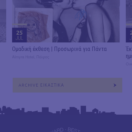
25
JUL
J
Ομαδική έκθεση | Προσωρινά για Πάντα
Έκ
ημ
Almyra Hotel, Πάφος
Οι
ARCHIVE ΕΙΚΑΣΤΙΚΑ