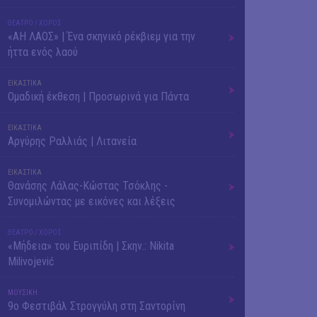
ΘΕΑΤΡΟ / ΧΟΡΟΣ
«ΑΗ ΛΑΟΣ» | Ένα σκηνικό ρέκβιεμ για την
ήττα ενός λαού
ΕΙΚΑΣΤΙΚΑ
Ομαδική έκθεση | Προσωρινά για Πάντα
ΕΙΚΑΣΤΙΚΑ
Αργύρης Ραλλιάς | Λιτανεία
ΕΙΚΑΣΤΙΚΑ
Θανάσης Λάλας-Κώστας Τσόκλης -
Συνομιλώντας με εικόνες και λέξεις
ΘΕΑΤΡΟ / ΧΟΡΟΣ
«Μήδεια» του Ευριπίδη | Σκην.: Nikita
Milivojević
ΜΟΥΣΙΚΗ
9o Φεστιβάλ Στρογγύλη στη Σαντορίνη