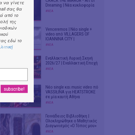
CRACK THE MIRROR - Art of
α να γίνετε
Dreaming | Νέα κυκλοφορία
ail σας θα
#ΝΕΑ
ά από το
τολή της
ριοδικών
Venceremos | Νέο single +
ικού
video από VILLAGERS OF
IOANNINA CITY |
ας εδώ το
#ΝΕΑ
λιτική
Εναλλακτική Λυρική Σκηνή
2026/27 | Εναλλακτική Εποχή
#ΝΕΑ
Νέο single και music video πό
VASSIŁINA για HEATSTROKE
σε μία καυτή Αθήνα
#ΝΕΑ
Γεννάδειος Βιβλιοθήκη |
Ολοκληρώθηκε ο Μαθητικός
Διαγωνισμός «Ο Τόπος μου»
#ΝΕΑ