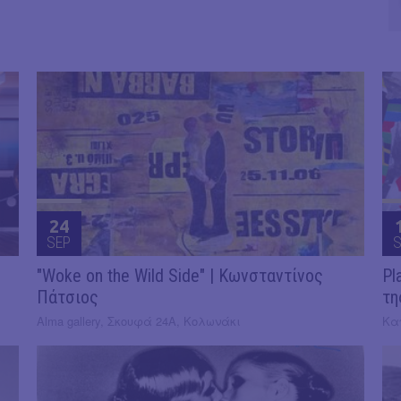
24
SEP
S
"Woke on the Wild Side" | Κωνσταντίνος
Pl
Πάτσιος
τη
Alma gallery, Σκουφά 24Α, Κολωνάκι
Κα