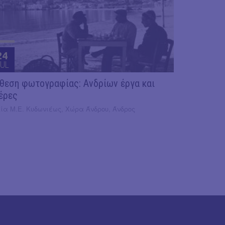
24
UL
θεση φωτογραφίας: Ανδρίων έργα και
έρες
κία Μ.Ε. Κυδωνιέως, Χώρα Άνδρου, Άνδρος