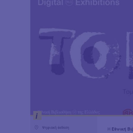
i
Ψηφιακή έκθεση
Η
Εθνική Β