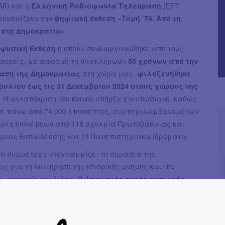
ΑΚ) και η
Ελληνική Ραδιοφωνία Τηλεόραση
(ΕΡΤ
ρουσιάζουν την
ψηφιακή έκθεση
«
Τομή ’74. Από τη
 στη Δημοκρατία
».
 φυσική Έκθεση
η οποία συνδιοργανώθηκε από τους
ορείς, με αφορμή τη συμπλήρωση
50 χρόνων από την
αση της Δημοκρατίας
στη χώρα μας,
φιλοξενήθηκε
Ιουλίου έως τις 31 Δεκεμβρίου 2024 στους χώρους της
. Η ανταπόκριση του κοινού υπήρξε εντυπωσιακή, καθώς
ε πάνω από 74.000 επισκέπτες, συμπεριλαμβανομένων
ν επισκέψεων από 118 σχολεία Πρωτοβάθμιας και
μιας Εκπαίδευσης και 13 Πανεπιστημιακά Ιδρύματα.
τή συμμετοχή υπογραμμίζει τη σημασία της
ς για τη διατήρηση της ιστορικής μνήμης και την
ς ιστορικής παιδείας.
Ο ψηφιακός αυτός ανοιχτός
παρουσιάζει σπάνια βίντεο, άγνωστα αρχειακά
πολλαπλά στοιχεία από την ιστορία του βιβλίου και
 υλικό που προέρχεται κατά κύριο λόγο από τους