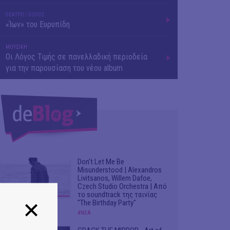
ΘΕΑΤΡΟ / ΧΟΡΟΣ
«Ίων» του Ευρυπίδη
ΜΟΥΣΙΚΗ
Οι Λόγος Τιμής σε πανελλαδική περιοδεία
για την παρουσίαση του νέου album
Don't Let Me Be
Misunderstood | Alexandros
Livitsanos, Willem Dafoe,
Czech Studio Orchestra | Από
το soundtrack της ταινίας
"The Birthday Party"
#ΝΕΑ