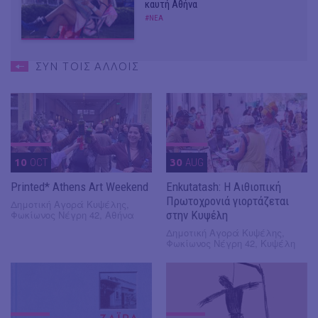
καυτή Αθήνα
#ΝΕΑ
ΣΥΝ ΤΟΙΣ ΑΛΛΟΙΣ
10
OCT
30
AUG
Printed* Athens Art Weekend
Enkutatash: Η Αιθιοπική
Πρωτοχρονιά γιορτάζεται
Δημοτική Αγορά Κυψέλης,
Φωκίωνος Νέγρη 42, Αθήνα
στην Κυψέλη
Δημοτική Αγορά Κυψέλης,
Φωκίωνος Νέγρη 42, Κυψέλη