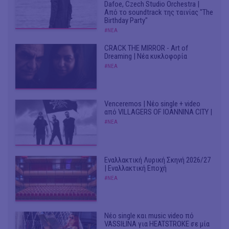
Dafoe, Czech Studio Orchestra |
Από το soundtrack της ταινίας "The
Birthday Party"
#ΝΕΑ
CRACK THE MIRROR - Art of
Dreaming | Νέα κυκλοφορία
#ΝΕΑ
Venceremos | Νέο single + video
από VILLAGERS OF IOANNINA CITY |
#ΝΕΑ
Εναλλακτική Λυρική Σκηνή 2026/27
| Εναλλακτική Εποχή
#ΝΕΑ
Νέο single και music video πό
VASSIŁINA για HEATSTROKE σε μία