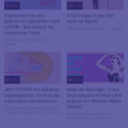
13
JUL
07
JUL
Παρουσίαση του νέου
O Κρίστοφερ Κινγκ στην
βιβλίου του Χρύσανθου Πανά
αυλή του Barrett
«ΖΑΪΡΑ – Μια ιστορία της
Barrett, Πρωτογένους 11, Ψυρρή
οικογένειας Πανά»
Λεωφόρος Γαλατσίου 73,
Αθήνα
01
JUL
30
JUN
«ART STORIES στη Θάλασσα:
Under the Moonlight: Το πιο
Δημιουργώντας τον δικό μας
ατμοσφαιρικό museum party
καλοκαιρινό σελιδοδείκτη»
έρχεται στο Μουσείο Μαρία
Κάλλας!
Κεντρικό κτήριο του ΜΙΕΤ στην
Πλάκα, Θουκυδίδου 13, Πλάκα.
Μουσείο Μαρία Κάλλας,
Μητροπόλεως 44, Αθήνα