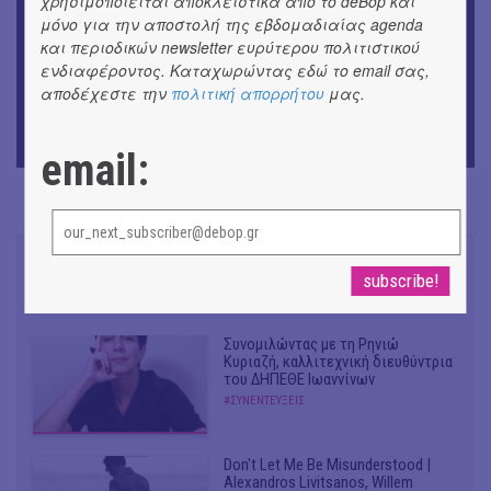
χρησιμοποιείται αποκλειστικά από το deBόp και
«Μήδεια» του Ευριπίδη | Σκην.: Nikita Milivojević
μόνο για την αποστολή της εβδομαδιαίας agenda
και περιοδικών newsletter ευρύτερου πολιτιστικού
ΜΟΥΣΙΚΗ
ενδιαφέροντος. Καταχωρώντας εδώ το email σας,
9o Φεστιβάλ Στρογγύλη στη Σαντορίνη
αποδέχεστε την
πολιτική απορρήτου
μας.
ΘΕΑΤΡΟ / ΧΟΡΟΣ
«Ίων» του Ευρυπίδη
email:
Συνομιλώντας με τη Ρηνιώ
Κυριαζή, καλλιτεχνική διευθύντρια
του ΔΗΠΕΘΕ Ιωαννίνων
#ΣΥΝΕΝΤΕΥΞΕΙΣ
Don't Let Me Be Misunderstood |
Alexandros Livitsanos, Willem