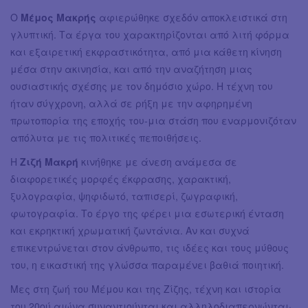
Ο
Μέμος Μακρής
αφιερώθηκε σχεδόν αποκλειστικά στη
γλυπτική. Τα έργα του χαρακτηρίζονται από λιτή φόρμα
και εξαιρετική εκφραστικότητα, από μια κάθετη κίνηση
μέσα στην ακινησία, και από την αναζήτηση μιας
ουσιαστικής σχέσης με τον δημόσιο χώρο. Η τέχνη του
ήταν σύγχρονη, αλλά σε ρήξη με την αφηρημένη
πρωτοπορία της εποχής του-μια στάση που εναρμονιζόταν
απόλυτα με τις πολιτικές πεποιθήσεις.
Η
Ζιζή Μακρή
κινήθηκε με άνεση ανάμεσα σε
διαφορετικές μορφές έκφρασης, χαρακτική,
ξυλογραφία, ψηφιδωτό, ταπισερί, ζωγραφική,
φωτογραφία. Το έργο της φέρει μια εσωτερική ένταση
και εκρηκτική χρωματική ζωντάνια. Αν και συχνά
επικεντρώνεται στον άνθρωπο, τις ιδέες και τους μύθους
του, η εικαστική της γλώσσα παραμένει βαθιά ποιητική.
Μες στη ζωή του Μέμου και της Ζίζης, τέχνη και ιστορία
του 20ού αιώνα συναντιούνται και αλληλοδιαπερνώνται·