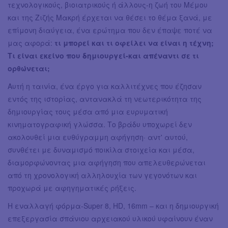
τεχνολογικούς, βιοιατρικούς ή άλλους-η ζωή του Μέμου
και της Ζιζής Μακρή έρχεται να θέσει το θέμα ξανά, με
επίμονη διαύγεια, ένα ερώτημα που δεν έπαψε ποτέ να
μας αφορά:
τι μπορεί και τι οφείλει να είναι η τέχνη;
Τι είναι εκείνο που δημιουργεί-και απέναντι σε τι
ορθώνεται;
Αυτή η ταινία, ένα έργο για καλλιτέχνες που έζησαν
εντός της ιστορίας, αντανακλά τη νεωτερικότητα της
δημιουργίας τους μέσα από μια ευρυματική
κινηματογραφική γλώσσα. Το βράδυ υποχωρεί δεν
ακολουθεί μια ευθύγραμμη αφήγηση· αντ' αυτού,
συνθέτει με δυναμισμό ποικίλα στοιχεία και μέσα,
διαμορφώνοντας μια αφήγηση που απελευθερώνεται
από τη χρονολογική αλληλουχία των γεγονότων και
προχωρά με αφηγηματικές ρήξεις.
Η εναλλαγή φόρμα-Super 8, HD, 16mm – και η δημιουργική
επεξεργασία σπάνιου αρχειακού υλικού υφαίνουν έναν