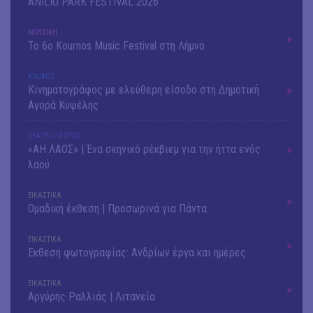
ANILIO PARK FESTIVAL 2026
ΜΟΥΣΙΚΗ
Το 6ο Kournos Music Festival στη Λήμνο
ΚΙΝ/ΦΟΣ
Κινηματογράφος με ελεύθερη είσοδο στη Δημοτική
Αγορά Κυψέλης
ΘΕΑΤΡΟ / ΧΟΡΟΣ
«ΑΗ ΛΑΟΣ» | Ένα σκηνικό ρέκβιεμ για την ήττα ενός
λαού
ΕΙΚΑΣΤΙΚΑ
Ομαδική έκθεση | Προσωρινά για Πάντα
ΕΙΚΑΣΤΙΚΑ
Έκθεση φωτογραφίας: Ανδρίων έργα και ημέρες
ΕΙΚΑΣΤΙΚΑ
Αργύρης Ραλλιάς | Λιτανεία