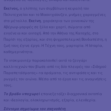
Εκείνος,
ο γλύπτης των συμβόλων-η κεφαλή του
Πολυτεχνείου και το Μαουτχάουζεν, μνήμες χαραγμένες
στο μέταλλο.
Εκείνη
, χαράκτρια των γυναικών της
Αβέρωφ-μορφές σε ξύλο και χαρτί, σώματα από
ευγένεια και αντοχή. Από την Αθήνα της Κατοχής, στο
Παρίσι της εξορίας, και στη ψυχροπολεμική Βουδαπέστη, η
ζωή τους έγινε έργο. Η Τέχνη τους, μαρτυρία. Η Ιστορία,
καθημερινότητα.
Το ντοκιμαντέρ παρακολουθεί αυτό το ζευγάρι
καλλιτεχνών που βίωσε-από τις δύο πλευρές του «Σιδηρού
Παραπετάσματος»-τα οράματα, τις αντιφάσεις και τις
ρωγμές του αιώνα. Μέσα από το έργο και τις αναμνήσεις
τους.
Το βράδυ υποχωρεί
επανεξετάζει διαχρονικά ουτοπία
και ιδεολογία, ολοκληρωτισμός, εξορία, ελευθερία.
Σύντομο σημείωμα του σκηνοθέτη