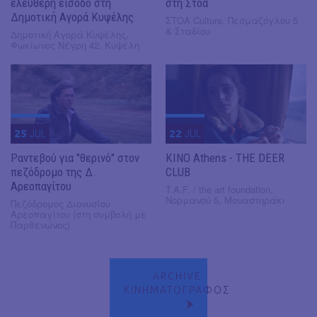
ελεύθερη είσοδο στη
στη Στοά
Δημοτική Αγορά Κυψέλης
ΣΤΟΑ Culture, Πεσμαζόγλου 5
& Σταδίου
Δημοτική Αγορά Κυψέλης,
Φωκίωνος Νέγρη 42, Κυψέλη
25
JUL
22
JUL
Ραντεβού για "θερινό" στον
KINO Athens - THE DEER
πεζόδρομο της Δ.
CLUB
Αρεοπαγίτου
T.A.F. / the art foundation,
Νορμανού 5, Μοναστηράκι
Πεζόδρομος Διονυσίου
Αρεοπαγίτου (στη συμβολή με
Παρθενώνος)
ARCHIVE
ΚΙΝΗΜΑΤΟΓΡΑΦΟΣ