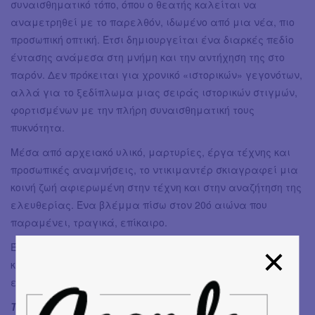
συναισθηματικό τόπο, όπου ο θεατής καλείται να
αναμετρηθεί με το παρελθόν, ιδωμένο από μια νέα, πιο
προσωπική οπτική. Έτσι δημιουργείται ένα διαρκές πεδίο
έντασης ανάμεσα στη μνήμη και την αντήχηση της στο
παρόν. Δεν πρόκειται για χρονικό «ιστορικών» γεγονότων,
αλλά για το ξεδίπλωμα μιας σειράς ιστορικών στιγμών,
φορτισμένων με την πλήρη συναισθηματική τους
πυκνότητα.
Μέσα από αρχειακό υλικό, μαρτυρίες, έργα τέχνης και
προσωπικές αναμνήσεις, το ντικιμαντέρ σκιαγραφεί μια
κοινή ζωή αφιερωμένη στην τέχνη και στην αναζήτηση της
ελευθερίας. Ένα βλέμμα πίσω στον 20ό αιώνα που
παραμένει, τραγικά, επίκαιρο.
Ένα ντοκιμαντέρ που μετατρέπει τη μνήμη και την τέχνη
και το σκοτάδι του παρελθόντος σε ένα φως που
επιμένει.
Το Βράδυ Υποχωρεί
δεν αφηγείται απλώς, μα στέκεται