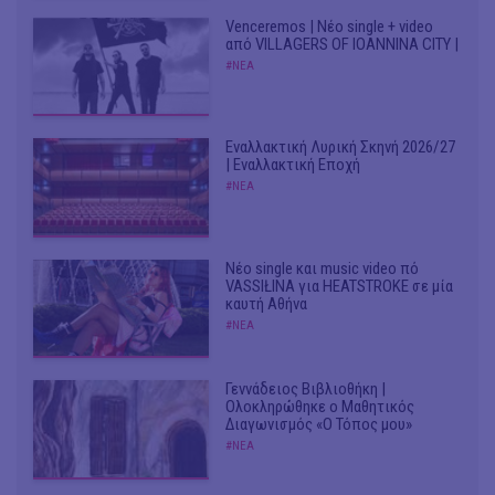
Venceremos | Νέο single + video
από VILLAGERS OF IOANNINA CITY |
#ΝΕΑ
Εναλλακτική Λυρική Σκηνή 2026/27
| Εναλλακτική Εποχή
#ΝΕΑ
Νέο single και music video πό
VASSIŁINA για HEATSTROKE σε μία
καυτή Αθήνα
#ΝΕΑ
Γεννάδειος Βιβλιοθήκη |
Ολοκληρώθηκε ο Μαθητικός
Διαγωνισμός «Ο Τόπος μου»
#ΝΕΑ