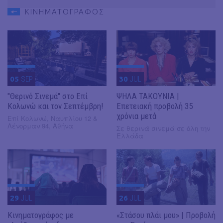
ΚΙΝΗΜΑΤΟΓΡΑΦΟΣ
05
SEP
30
JUL
"Θερινό Σινεμά" στο Επί
ΨΗΛΑ ΤΑΚΟΥΝΙΑ |
Κολωνώ και τον Σεπτέμβρη!
Επετειακή προβολή 35
χρόνια μετά
Επί Κολωνώ, Ναυπλίου 12 &
Λένορμαν 94, Αθήνα
Σε θερινά σινεμά σε όλη την
Ελλάδα
29
JUL
26
JUL
Κινηματογράφος με
«Στάσου πλάι μου» | Προβολή