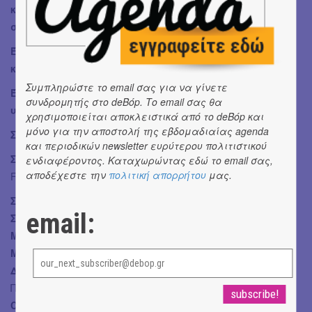
κι αφουγκράζεται: το όραμα μιας ουτοπίας, την πίστη
στην ελευθερία, τη μνήμη που γίνεται μορφή.
Ένα ντοκιμαντέρ για δυο πρόσωπα που έζησαν εντός
και εναντίον του χρόνου.
Συμπληρώστε το email σας για να γίνετε
Ένα έργο για το φως που στέκει, όταν όλα γύρω
συνδρομητής στο deBόp. Το email σας θα
υποχωρούν.
χρησιμοποιείται αποκλειστικά από το deBόp και
μόνο για την αποστολή της εβδομαδιαίας agenda
ΣΥΝΤΕΛΕΣΤΕΣ
και περιοδικών newsletter ευρύτερου πολιτιστικού
Συμμετέχουν:
Σάββας Μιχαήλ, Μάνος Ζαχαρίας, Péter
ενδιαφέροντος. Καταχωρώντας εδώ το email σας,
αποδέχεστε την
πολιτική απορρήτου
μας.
Forgács, Ηλίας Νικολακόπουλος, Pál Ferenci
Σενάριο & Σκηνοθεσία:
Τίμων Κουλμάσης
email:
Συνεργασία:
Κλειώ Μακρή
Μοντάζ:
Aurique Delannoy
Μουσική:
Éric Neveu
Διεύθυνση φωτογραφίας:
Máté Papp, Οδυσσέας
Παυλόπουλος
Color grading:
Herbert Posch / Vidéo de Poche