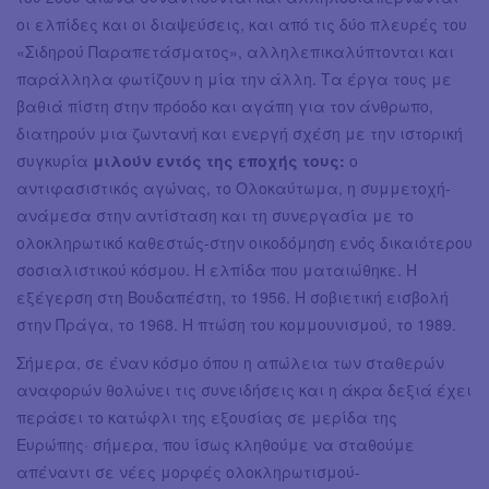
οι ελπίδες και οι διαψεύσεις, και από τις δύο πλευρές του
«Σιδηρού Παραπετάσματος», αλληλεπικαλύπτονται και
παράλληλα φωτίζουν η μία την άλλη. Τα έργα τους με
βαθιά πίστη στην πρόοδο και αγάπη για τον άνθρωπο,
διατηρούν μια ζωντανή και ενεργή σχέση με την ιστορική
συγκυρία
μιλούν εντός της εποχής τους:
ο
αντιφασιστικός αγώνας, το Ολοκαύτωμα, η συμμετοχή-
ανάμεσα στην αντίσταση και τη συνεργασία με το
ολοκληρωτικό καθεστώς-στην οικοδόμηση ενός δικαιότερου
σοσιαλιστικού κόσμου. Η ελπίδα που ματαιώθηκε. Η
εξέγερση στη Βουδαπέστη, το 1956. Η σοβιετική εισβολή
στην Πράγα, το 1968. Η πτώση του κομμουνισμού, το 1989.
Σήμερα, σε έναν κόσμο όπου η απώλεια των σταθερών
αναφορών θολώνει τις συνειδήσεις και η άκρα δεξιά έχει
περάσει το κατώφλι της εξουσίας σε μερίδα της
Ευρώπης· σήμερα, που ίσως κληθούμε να σταθούμε
απέναντι σε νέες μορφές ολοκληρωτισμού-