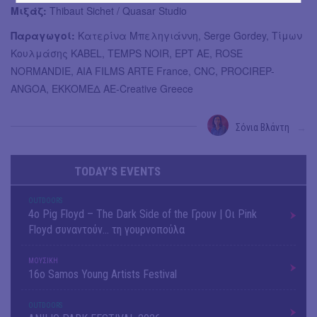
Μιξάζ:
Thibaut Sichet / Quasar Studio
Παραγωγοί:
Κατερίνα Μπεληγιάννη, Serge Gordey, Τίμων
Κουλμάσης KABEL, TEMPS NOIR, ΕΡΤ ΑΕ, ROSE
NORMANDIE, AIA FILMS ARTE France, CNC, PROCIREP-
ANGOA, ΕΚΚΟΜΕΔ ΑΕ-Creative Greece
Σόνια Βλάντη
→
TODAY'S EVENTS
OUTDΟORS
4ο Pig Floyd – The Dark Side of the Γρουν | Οι Pink
Floyd συναντούν… τη γουρνοπούλα
ΜΟΥΣΙΚΗ
16o Samos Young Artists Festival
OUTDΟORS