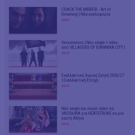
CRACK THE MIRROR - Art of
Dreaming | Νέα κυκλοφορία
#ΝΕΑ
Venceremos | Νέο single + video
από VILLAGERS OF IOANNINA CITY |
#ΝΕΑ
Εναλλακτική Λυρική Σκηνή 2026/27
| Εναλλακτική Εποχή
#ΝΕΑ
Νέο single και music video πό
VASSIŁINA για HEATSTROKE σε μία
καυτή Αθήνα
#ΝΕΑ