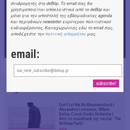
συνδρομητής στο deBόp. Το email σας θα
ΜΟΥΣΙΚΗ
9o Φεστιβάλ Στρογγύλη στη Σαντορίνη
χρησιμοποιείται αποκλειστικά από το deBόp και
μόνο για την αποστολή της εβδομαδιαίας agenda
και περιοδικών newsletter ευρύτερου πολιτιστικού
ΘΕΑΤΡΟ / ΧΟΡΟΣ
«Ίων» του Ευρυπίδη
ενδιαφέροντος. Καταχωρώντας εδώ το email σας,
αποδέχεστε την
πολιτική απορρήτου
μας.
ΜΟΥΣΙΚΗ
Οι Λόγος Τιμής σε πανελλαδική περιοδεία για την
email:
παρουσίαση του νέου album
Don't Let Me Be Misunderstood |
Alexandros Livitsanos, Willem
Dafoe, Czech Studio Orchestra |
Από το soundtrack της ταινίας "The
Birthday Party"
#ΝΕΑ