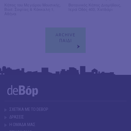
Κήπος του Μεγάρου Μουσικής,
Βοτανικός Κήπος Διομήδους,
Βασ. Σοφίας & Κόκκαλη 1,
Ιερά Οδός 403, Χαϊδάρι
Αθήνα
ARCHIVE
ΠΑΙΔΙ
ΣΧΕΤΙΚΑ ΜΕ ΤΟ DEBOP
ΔΡΑΣΕΙΣ
Η ΟΜΑΔΑ ΜΑΣ