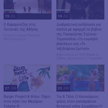
19
JUL
10
JUL
​Ο Καραγκιόζης στις
Διαδραστική εκδήλωση για
Γειτονιές της Αθήνας
παιδιά με αφορμή τα βιβλία
της Παναγιώτας Στρίκου-
Πλατεία Αγίου Παύλου,
Μεταξουργείο
Τομοπούλου «Το σιωπηλό
βασίλειο» και «Το
ταξιδιάρικο ξωτικό»
Βιβλιοπωλείο ΤΕΟ Books &
Coffee, Δουσμάνη 3, Γλυφάδα
27
JUN
23
JUN
Burger Project & Φίλοι: Πάρτι
Τικ & Τέλα: Ο Καινούργιος
στον κήπο του Μεγάρου-
φίλος στον καταπράσινο
Volume 4!
Βοτανικό κήπο Διομήδους!!!