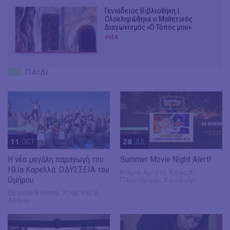
Γεννάδειος Βιβλιοθήκη |
Ολοκληρώθηκε ο Μαθητικός
Διαγωνισμός «Ο Τόπος μου»
#ΝΕΑ
ΠΑΙΔΙ
11
OCT
28
JUL
Η νέα μεγάλη παραγωγή του
Summer Movie Night Alert!
Ηλία Καρελλά: ΟΔΥΣΣΕΙΑ του
Κτήμα Αρίστη, Κέας &
Ομήρου
Πλουτάρχου, Χαλάνδρι
Θέατρο Κάππα, Κυψέλης 2,
Αθήνα