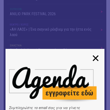
OUTDΟORS
ANILIO PARK FESTIVAL 2026
ΘΕΑΤΡΟ / ΧΟΡΟΣ
«ΑΗ ΛΑΟΣ» | Ένα σκηνικό ρέκβιεμ για την ήττα ενός
λαού
ΕΙΚΑΣΤΙΚΑ
Ομαδική έκθεση | Προσωρινά για Πάντα
ΕΙΚΑΣΤΙΚΑ
Αργύρης Ραλλιάς | Λιτανεία
ΕΙΚΑΣΤΙΚΑ
Θανάσης Λάλας-Κώστας Τσόκλης - Συνομιλώντας με
εικόνες και λέξεις
ΘΕΑΤΡΟ / ΧΟΡΟΣ
«Μήδεια» του Ευριπίδη | Σκην.: Nikita Milivojević
Συμπληρώστε το email σας για να γίνετε