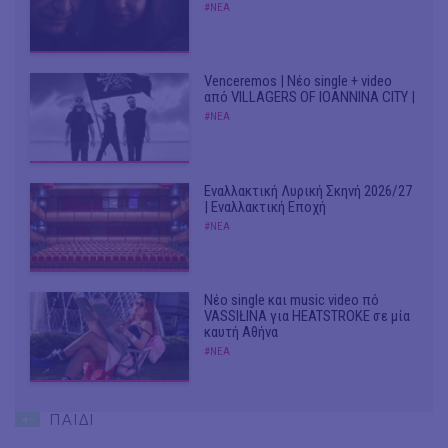
#ΝΕΑ
Venceremos | Νέο single + video
από VILLAGERS OF IOANNINA CITY |
#ΝΕΑ
Εναλλακτική Λυρική Σκηνή 2026/27
| Εναλλακτική Εποχή
#ΝΕΑ
Νέο single και music video πό
VASSIŁINA για HEATSTROKE σε μία
καυτή Αθήνα
#ΝΕΑ
ΠΑΙΔΙ