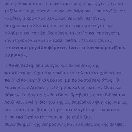
ιδέες. Η πορεία από το σκοτάδι προς το φως γίνεται ένα
ταξίδι γνώσης, αυτογνωσίας και θάρρους, που αγγίζει τις
καρδιές μικρών και μεγάλων θεατών, θέτοντας
διαχρονικά αλλά και επίκαιρα ερωτήματα για την
αλήθεια και την ψευδαίσθηση, τη φιλία και την αγάπη,
την τεχνολογία και τα social media, υπενθυμίζοντας
ότι
«τα πιο μεγάλα ψέματα είναι εκείνα που μοιάζουν
αληθινά».
Η
Αγνή Χιώτη,
δημιουργός και σκηνοθέτις της
παράστασης, έχει αφιερώσει τα τελευταία χρόνια στο
παιδικό και εφηβικό θέατρο, με παραστάσεις όπως «Ο
Ρομπέν των Δασών», «Ο Σέρλοκ Χόλμς» και «Ο Μυστικός
Κήπος». Το έργο της «Pop Corn» βραβεύτηκε στο B-Fest του
Λονδίνου, ενώ η ιδιότητά της ως συμβούλου ψυχικής υγείας
δίνει ιδιαίτερο βάρος στη θεματολογία της, που πάντα
ακουμπά ζητήματα προσωπικής εξέλιξης,
συναισθηματικής νοημοσύνης και ελευθερίας της σκέψης.