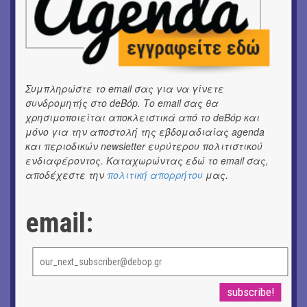
ΕΙΚΑΣΤΙΚΑ
Ομαδική έκθεση | Προσωρινά για Πάντα
ΕΙΚΑΣΤΙΚΑ
Αργύρης Ραλλιάς | Λιτανεία
Συμπληρώστε το email σας για να γίνετε
ΕΙΚΑΣΤΙΚΑ
συνδρομητής στο deBόp. Το email σας θα
Θανάσης Λάλας-Κώστας Τσόκλης - Συνομιλώντας με
χρησιμοποιείται αποκλειστικά από το deBόp και
εικόνες και λέξεις
μόνο για την αποστολή της εβδομαδιαίας agenda
και περιοδικών newsletter ευρύτερου πολιτιστικού
ΚΙΝ/ΦΟΣ
ενδιαφέροντος. Καταχωρώντας εδώ το email σας,
Οι γαλλικές ταινίες του 16ου Athens Open Air Film
αποδέχεστε την
πολιτική απορρήτου
μας.
Festival
email:
ΘΕΑΤΡΟ / ΧΟΡΟΣ
«Μήδεια» του Ευριπίδη | Σκην.: Nikita Milivojević
ΜΟΥΣΙΚΗ
9o Φεστιβάλ Στρογγύλη στη Σαντορίνη
ΘΕΑΤΡΟ / ΧΟΡΟΣ