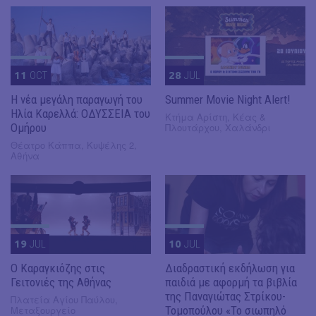
11
OCT
28
JUL
Η νέα μεγάλη παραγωγή του
Summer Movie Night Alert!
Ηλία Καρελλά: ΟΔΥΣΣΕΙΑ του
Κτήμα Αρίστη, Κέας &
Ομήρου
Πλουτάρχου, Χαλάνδρι
Θέατρο Κάππα, Κυψέλης 2,
Αθήνα
19
JUL
10
JUL
​Ο Καραγκιόζης στις
Διαδραστική εκδήλωση για
Γειτονιές της Αθήνας
παιδιά με αφορμή τα βιβλία
της Παναγιώτας Στρίκου-
Πλατεία Αγίου Παύλου,
Μεταξουργείο
Τομοπούλου «Το σιωπηλό