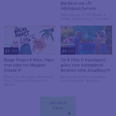
βασίλειο» και «Το
ταξιδιάρικο ξωτικό»
Βιβλιοπωλείο ΤΕΟ Books &
Coffee, Δουσμάνη 3, Γλυφάδα
27
JUN
23
JUN
Burger Project & Φίλοι: Πάρτι
Τικ & Τέλα: Ο Καινούργιος
στον κήπο του Μεγάρου-
φίλος στον καταπράσινο
Volume 4!
Βοτανικό κήπο Διομήδους!!!
Κήπος του Μεγάρου Μουσικής,
Βοτανικός Κήπος Διομήδους,
Βασ. Σοφίας & Κόκκαλη 1,
Ιερά Οδός 403, Χαϊδάρι
Αθήνα
ARCHIVE
ΠΑΙΔΙ