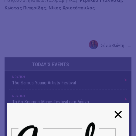
Παίζουν οι ηθοποιοί (αλφαβητικά):
Ρεβέκκα Γιαννάκη,
Κώστας Πιπερίδης, Νίκος Χριστόπουλος
Σόνια Βλάντη
→
TODAY'S EVENTS
ΜΟΥΣΙΚΗ
16o Samos Young Artists Festival
ΜΟΥΣΙΚΗ
Το 6ο Kournos Music Festival στη Λήμνο
ΘΕΑΤΡΟ / ΧΟΡΟΣ
«ΑΗ ΛΑΟΣ» | Ένα σκηνικό ρέκβιεμ για την ήττα ενός
λαού