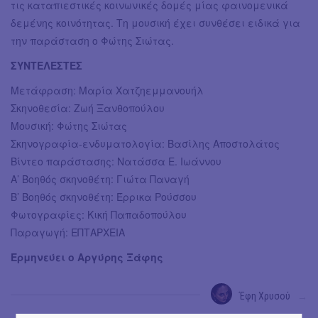
τις καταπιεστικές κοινωνικές δομές μίας φαινομενικά
δεμένης κοινότητας. Τη μουσική έχει συνθέσει ειδικά για
την παράσταση ο Φώτης Σιώτας.
ΣΥΝΤΕΛΕΣΤΕΣ
Μετάφραση: Μαρία Χατζηεμμανουήλ
Σκηνοθεσία: Ζωή Ξανθοπούλου
Μουσική: Φώτης Σιώτας
Σκηνογραφία-ενδυματολογία: Βασίλης Αποστολάτος
Βίντεο παράστασης: Νατάσσα Ε. Ιωάννου
Α’ Βοηθός σκηνοθέτη: Γιώτα Παναγή
Β’ Βοηθός σκηνοθέτη: Έρρικα Ρούσσου
Φωτογραφίες: Κική Παπαδοπούλου
Παραγωγή: ΕΠΤΑΡΧΕΙΑ
Ερμηνεύει ο Αργύρης Ξάφης
Έφη Χρυσού
→