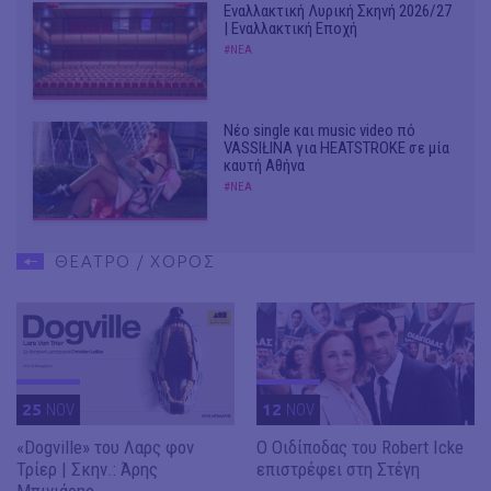
Εναλλακτική Λυρική Σκηνή 2026/27
| Εναλλακτική Εποχή
#ΝΕΑ
Νέο single και music video πό
VASSIŁINA για HEATSTROKE σε μία
καυτή Αθήνα
#ΝΕΑ
ΘΕΑΤΡΟ / ΧΟΡΟΣ
25
NOV
12
NOV
«Dogville» του Λαρς φον
O Οιδίποδας του Robert Icke
Τρίερ | Σκην.: Άρης
επιστρέφει στη Στέγη
Μπινιάρης