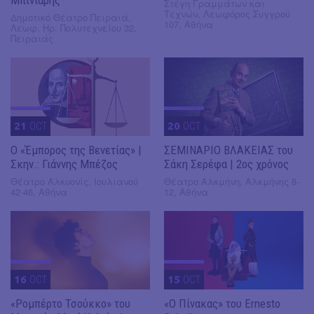
Στέγη Γραμμάτων και
Τεχνών, Λεωφόρος Συγγρού
Δημοτικό Θέατρο Πειραιά,
107, Αθήνα
Λεωφ. Ηρ. Πολυτεχνείου 32,
Πειραιάς
21
OCT
20
OCT
Ο «Έμπορος της Βενετίας» |
ΣΕΜΙΝΑΡΙΟ ΒΛΑΚΕΙΑΣ του
Σκην.: Γιάννης Μπέζος
Σάκη Σερέφα | 2ος χρόνος
Θέατρο Αλκυονίς, Ιουλιανού
Θέατρο Αλκμήνη, Αλκμήνης 8-
42-46, Αθήνα
12, Αθήνα
16
OCT
15
OCT
«Ρομπέρτο Τσούκκο» του
«Ο Πίνακας» του Ernesto