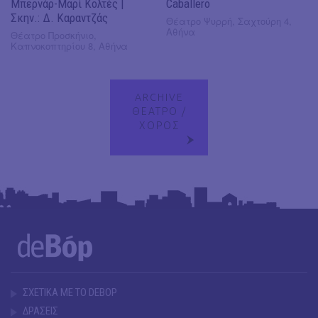
Μπερνάρ-Μαρί Κολτές |
Caballero
Σκην.: Δ. Καραντζάς
Θέατρο Ψυρρή, Σαχτούρη 4,
Αθήνα
Θέατρο Προσκήνιο,
Καπνοκοπτηρίου 8, Αθήνα
ARCHIVE
ΘΕΑΤΡΟ /
ΧΟΡΟΣ
ΣΧΕΤΙΚΑ ΜΕ ΤΟ DEBOP
ΔΡΑΣΕΙΣ