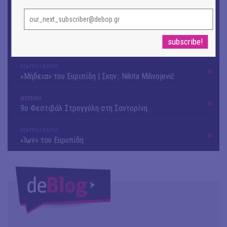
εικόνες και λέξεις
ΚΙΝ/ΦΟΣ
Οι γαλλικές ταινίες του 16ου Athens Open Air Film
Festival
ΘΕΑΤΡΟ / ΧΟΡΟΣ
«Μήδεια» του Ευριπίδη | Σκην.: Nikita Milivojević
ΜΟΥΣΙΚΗ
9o Φεστιβάλ Στρογγύλη στη Σαντορίνη
ΘΕΑΤΡΟ / ΧΟΡΟΣ
«Ίων» του Ευρυπίδη