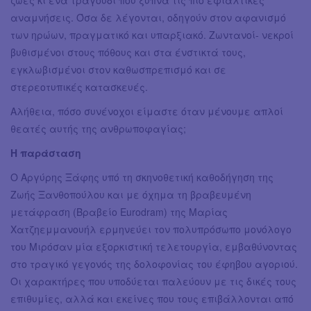
ζωές κι ένα τραγούδι που ξυπνά τις πιο εφιαλτικές
αναμνήσεις. Όσα δε λέγονται, οδηγούν στον αφανισμό
των ηρώων, πραγματικό και υπαρξιακό. Ζωντανοί- νεκροί
βυθισμένοι στους πόθους και στα ένστικτά τους,
εγκλωβισμένοι στον καθωσπρεπισμό και σε
στερεοτυπικές κατασκευές.
Αλήθεια, πόσο συνένοχοι είμαστε όταν μένουμε απλοί
θεατές αυτής της ανθρωποφαγίας;
Η παράσταση
Ο Αργύρης Ξάφης υπό τη σκηνοθετική καθοδήγηση της
Ζωής Ξανθοπούλου και με όχημα τη βραβευμένη
μετάφραση (Βραβείο Eurodram) της Μαρίας
Χατζηεμμανουήλ ερμηνεύει τον πολυπρόσωπο μονόλογο
του Μιρόσαν μία εξορκιστική τελετουργία, εμβαθύνοντας
στο τραγικό γεγονός της δολοφονίας του έφηβου αγοριού.
Οι χαρακτήρες που υποδύεται παλεύουν με τις δικές τους
επιθυμίες, αλλά και εκείνες που τους επιβάλλονται από