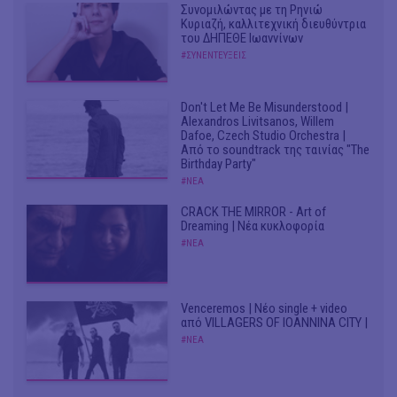
Συνομιλώντας με τη Ρηνιώ
Κυριαζή, καλλιτεχνική διευθύντρια
του ΔΗΠΕΘΕ Ιωαννίνων
#ΣΥΝΕΝΤΕΥΞΕΙΣ
Don't Let Me Be Misunderstood |
Alexandros Livitsanos, Willem
Dafoe, Czech Studio Orchestra |
Από το soundtrack της ταινίας "The
Birthday Party"
#ΝΕΑ
CRACK THE MIRROR - Art of
Dreaming | Νέα κυκλοφορία
#ΝΕΑ
Venceremos | Νέο single + video
από VILLAGERS OF IOANNINA CITY |
#ΝΕΑ