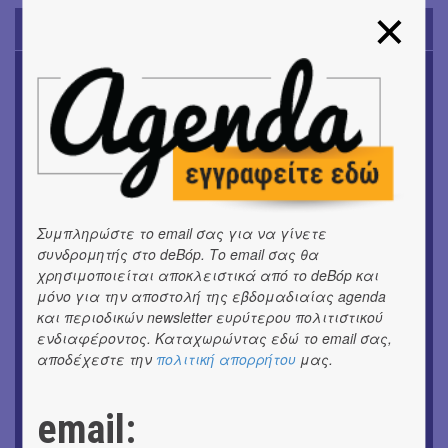
TODAY'S EVENTS
ΜΟΥΣΙΚΗ
16o Samos Young Artists Festival
ΜΟΥΣΙΚΗ
Το 6ο Kournos Music Festival στη Λήμνο
ΘΕΑΤΡΟ / ΧΟΡΟΣ
«ΑΗ ΛΑΟΣ» | Ένα σκηνικό ρέκβιεμ για την ήττα ενός
Συμπληρώστε το email σας για να γίνετε
λαού
συνδρομητής στο deBόp. Το email σας θα
χρησιμοποιείται αποκλειστικά από το deBόp και
ΕΙΚΑΣΤΙΚΑ
μόνο για την αποστολή της εβδομαδιαίας agenda
Ομαδική έκθεση | Προσωρινά για Πάντα
και περιοδικών newsletter ευρύτερου πολιτιστικού
ενδιαφέροντος. Καταχωρώντας εδώ το email σας,
ΕΙΚΑΣΤΙΚΑ
αποδέχεστε την
πολιτική απορρήτου
μας.
Αργύρης Ραλλιάς | Λιτανεία
ΕΙΚΑΣΤΙΚΑ
email:
Θανάσης Λάλας-Κώστας Τσόκλης - Συνομιλώντας με