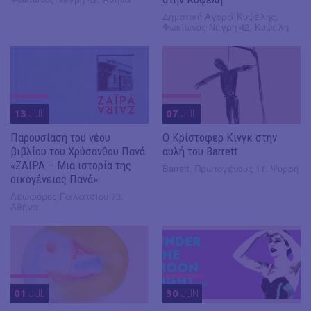
Δημοτική Αγορά Κυψέλης,
Φωκίωνος Νέγρη 42, Κυψέλη
13
JUL
07
JUL
Παρουσίαση του νέου
O Κρίστοφερ Κινγκ στην
βιβλίου του Χρύσανθου Πανά
αυλή του Barrett
«ΖΑΪΡΑ – Μια ιστορία της
Barrett, Πρωτογένους 11, Ψυρρή
οικογένειας Πανά»
Λεωφόρος Γαλατσίου 73,
Αθήνα
01
JUL
30
JUN