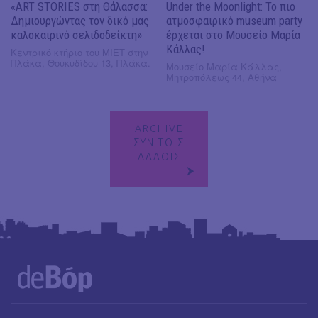
«ART STORIES στη Θάλασσα:
Under the Moonlight: Το πιο
Δημιουργώντας τον δικό μας
ατμοσφαιρικό museum party
καλοκαιρινό σελιδοδείκτη»
έρχεται στο Μουσείο Μαρία
Κάλλας!
Κεντρικό κτήριο του ΜΙΕΤ στην
Πλάκα, Θουκυδίδου 13, Πλάκα.
Μουσείο Μαρία Κάλλας,
Μητροπόλεως 44, Αθήνα
ARCHIVE
ΣΥΝ ΤΟΙΣ
ΑΛΛΟΙΣ