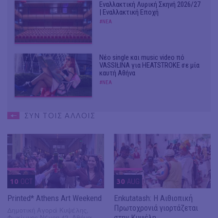
Εναλλακτική Λυρική Σκηνή 2026/27
| Εναλλακτική Εποχή
#ΝΕΑ
Νέο single και music video πό
VASSIŁINA για HEATSTROKE σε μία
καυτή Αθήνα
#ΝΕΑ
ΣΥΝ ΤΟΙΣ ΑΛΛΟΙΣ
10
OCT
30
AUG
Printed* Athens Art Weekend
Enkutatash: Η Αιθιοπική
Πρωτοχρονιά γιορτάζεται
Δημοτική Αγορά Κυψέλης,
Φωκίωνος Νέγρη 42, Αθήνα
στην Κυψέλη