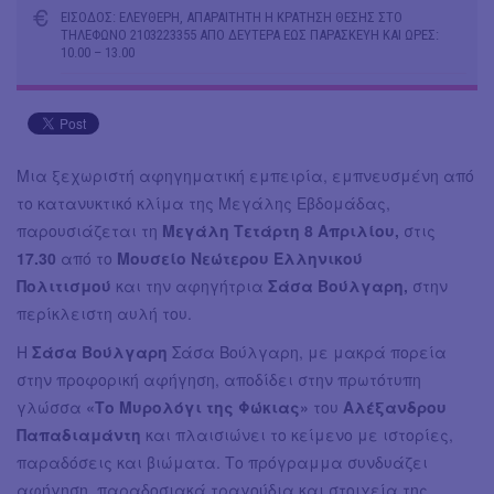
ΕΙΣΟΔΟΣ: ΕΛΕΥΘΕΡΗ, ΑΠΑΡΑΙΤΗΤΗ Η ΚΡΑΤΗΣΗ ΘΕΣΗΣ ΣΤΟ
ΤΗΛΕΦΩΝΟ 2103223355 ΑΠΟ ΔΕΥΤΕΡΑ ΕΩΣ ΠΑΡΑΣΚΕΥΗ ΚΑΙ ΩΡΕΣ:
10.00 – 13.00
Μια ξεχωριστή αφηγηματική εμπειρία, εμπνευσμένη από
το κατανυκτικό κλίμα της Μεγάλης Εβδομάδας,
παρουσιάζεται τη
Μεγάλη Τετάρτη 8 Απριλίου,
στις
17.30
από το
Μουσείο Νεώτερου Ελληνικού
Πολιτισμού
και την αφηγήτρια
Σάσα Βούλγαρη,
στην
περίκλειστη αυλή του.
Η
Σάσα Βούλγαρη
Σάσα Βούλγαρη, με μακρά πορεία
στην προφορική αφήγηση, αποδίδει στην πρωτότυπη
γλώσσα
«Το Μυρολόγι της Φώκιας»
του
Αλέξανδρου
Παπαδιαμάντη
και πλαισιώνει το κείμενο με ιστορίες,
παραδόσεις και βιώματα. Το πρόγραμμα συνδυάζει
αφήγηση, παραδοσιακά τραγούδια και στοιχεία της