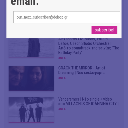
email:
Συνομιλώντας με τη Ρηνιώ
Κυριαζή, καλλιτεχνική διευθύντρια
του ΔΗΠΕΘΕ Ιωαννίνων
#ΣΥΝΕΝΤΕΥΞΕΙΣ
Don't Let Me Be Misunderstood |
Alexandros Livitsanos, Willem
Dafoe, Czech Studio Orchestra |
Από το soundtrack της ταινίας "The
Birthday Party"
#ΝΕΑ
CRACK THE MIRROR - Art of
Dreaming | Νέα κυκλοφορία
#ΝΕΑ
Venceremos | Νέο single + video
από VILLAGERS OF IOANNINA CITY |
#ΝΕΑ