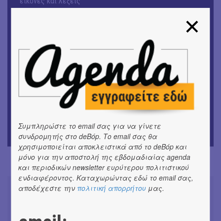
εικόνες και λέξεις
ΚΙΝ/ΦΟΣ
Οι γαλλικές ταινίες του 16ου Athens Open Air Film
Festival
ΘΕΑΤΡΟ / ΧΟΡΟΣ
«Μήδεια» του Ευριπίδη | Σκην.: Nikita Milivojević
ΜΟΥΣΙΚΗ
9o Φεστιβάλ Στρογγύλη στη Σαντορίνη
Συμπληρώστε το email σας για να γίνετε
ΘΕΑΤΡΟ / ΧΟΡΟΣ
συνδρομητής στο deBόp. Το email σας θα
«Ίων» του Ευρυπίδη
χρησιμοποιείται αποκλειστικά από το deBόp και
μόνο για την αποστολή της εβδομαδιαίας agenda
και περιοδικών newsletter ευρύτερου πολιτιστικού
ενδιαφέροντος. Καταχωρώντας εδώ το email σας,
αποδέχεστε την
πολιτική απορρήτου
μας.