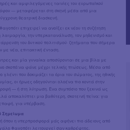
μηρές και αμφιλεγόμενες ταινίες του ευρωπαϊκού
άφου — μεταφέρεται στη σκηνή μέσα από μια
ύγχρονη θεατρική διασκευή.
αγοπότι επιχειρεί να ανοίξει εκ νέου τη συζήτηση
η λαιμαργία, την υπερκατανάλωση, τον μηδενισμό και
τάρρευση του δυτικού πολιτισμού· ζητήματα που σήμερα
 με νέα, επιτακτική ένταση.
τρες και μία γυναίκα αποσύρονται σε μια βίλα με
όνο σκοπό:να φάνε μέχρι τελικής πτώσεως. Μέσα από
 γλέντι που δοκιμάζει τα όρια του σώματος, της ηθικής
θυμίας, οι ήρωες οδηγούνται ολοένα πιο κοντά στην
ροφή — ή στη λύτρωση. Ένα συμπόσιο που ξεκινά ως
λλά αποκαλύπτει μια βαθύτερη, σκοτεινή πείνα: για
 επαφή, για υπέρβαση.
ό Σημείωμα
χή όπου η υπερπροσφορά μάς αφήνει πιο άδειους από
εγάλο Φαγοπότι λειτουργεί σαν καθρέφτης.