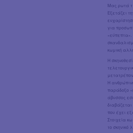
Μας ρωτά τ
Εξετάζει τη
ευχαρίστησ
για προσωπ
«εύπεπτα».
σκανδαλισμ
κωμική αλλ
Η σκηνοθεσί
τελετουργικ
μετατρέπον
Η ανθρώπινη
παράδοξο «
άβυσσος εσ
διαβάζεται
που έχει εξ
Στοιχεία κ
το σκηνικό 