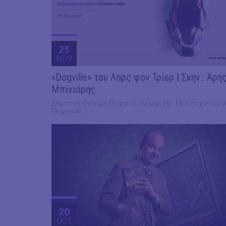
25
NOV
«Dogville» του Λαρς φον Τρίερ | Σκην.: Άρη
Μπινιάρης
Δημοτικό Θέατρο Πειραιά, Λεωφ. Ηρ. Πολυτεχνείου 3
Πειραιάς
20
OCT