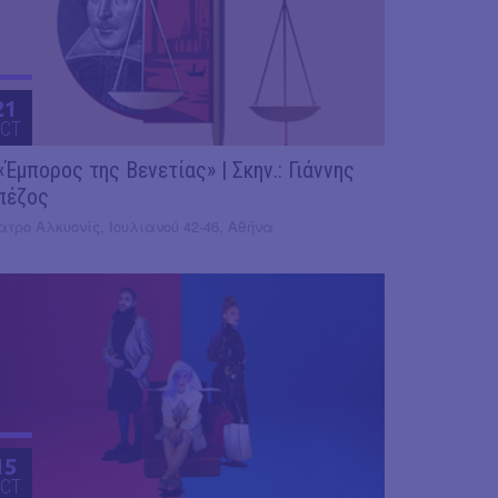
21
CT
«Έμπορος της Βενετίας» | Σκην.: Γιάννης
πέζος
τρο Αλκυονίς, Ιουλιανού 42-46, Αθήνα
15
CT