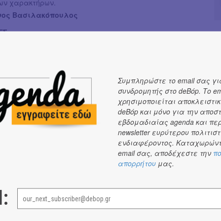
των χαρακτήρων.
νος Βασιλακόπουλος
ΕΣ
: Κωνσταντίνος Βασιλακόπουλος
Δραματουργίας: Νεφέλη Παπαναστασοπούλου, Γιώργος
ς
Συμπληρώστε το email σας γι
 Geurt Holdijk - House of Architects
συνδρομητής στο deBόp. Το em
ιχάλης Παρασκάκης
χρησιμοποιείται αποκλειστικ
: Ερμής Μαλκότσης
deBόp και μόνο για την αποσ
 Φωτισμών: Βασίλης Αποστολάτος
εβδομαδιαίας agenda και πε
 Κωνσταντίνος Βασιλακόπουλος
newsletter ευρύτερου πολιτιστ
ενδιαφέροντος. Καταχωρώντ
οθέτη: Τζώρτζης Χορταριάς
email σας, αποδέχεστε την
πο
πικοινωνίας: Ευαγγελία Σκρομπόλα
απορρήτου
μας.
a: Βασίλης Λιάκος
 Carsten Klein
l:
κηνικού: Σπύρος Δουκέρης
Θωμάς Γαλαζούλας
αραγωγής: Τσαμπίκα Κωτούλα