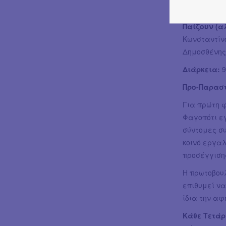
Παραγωγή: 
Παίζουν (α
Κωνσταντίν
Δημοσθένης
Διάρκεια:
9
Προ-Παραστ
Για πρώτη 
Φαγοπότι εγ
σύντομες συ
κοινό εργαλ
προσέγγιση
Η πρωτοβουλ
επιθυμεί να
ίδια την αφ
Κάθε Τετάρ