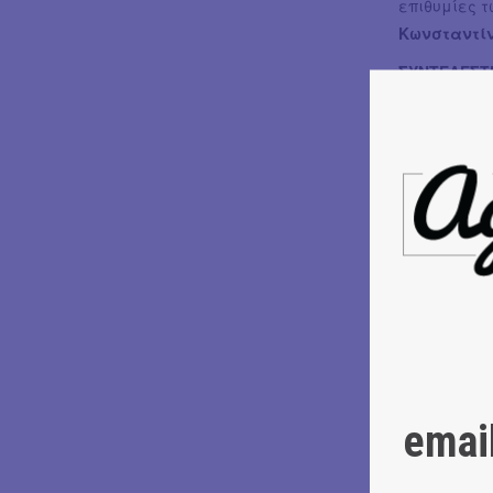
επιθυμίες 
Κωνσταντί
ΣΥΝΤΕΛΕΣΤ
Σκηνοθεσία
Σύμβουλοι 
Δασκαλάκη
Σκηνογραφία:
Μουσική: Μ
Χορογραφία
Σχεδιασμός
Κοστούμια:
Βοηθός Σκην
Υπεύθυνη Ε
Social Medi
Art Direction:
emai
Κατασκευή Σ
Περούκες: 
Εκτέλεση Π