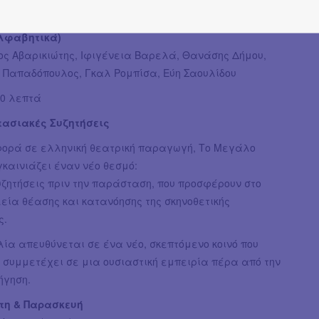
Coming soon…
λφαβητικά)
ος Αβαρικιώτης, Ιφιγένεια Βαρελά, Θανάσης Δήμου,
 Παπαδόπουλος, Γκαλ Ρομπίσα, Εύη Σαουλίδου
0 λεπτά
ασιακές Συζητήσεις
φορά σε ελληνική θεατρική παραγωγή, Το Μεγάλο
καινιάζει έναν νέο θεσμό:
ζητήσεις πριν την παράσταση, που προσφέρουν στο
εία θέασης και κατανόησης της σκηνοθετικής
ς.
ία απευθύνεται σε ένα νέο, σκεπτόμενο κοινό που
 συμμετέχει σε μια ουσιαστική εμπειρία πέρα από την
ήγηση.
τη & Παρασκευή