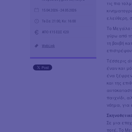
τις πιο τολ
κινηματογρ
15.04.2026
- 24.05.2026
ελεύθερη, σ
Τε-Σα: 21:00, Κυ: 16:00
Το Μεγάλο Φ
ΑΠΟ €15 ΕΩΣ €20
γύρω από τ
τη βουβή κα
WebLink
επιστρέφουν
Τέσσερις άν
έναν και μ
ένα ξέφρενο
και της επι
αυτοκαταστ
παιχνίδι, α
νόημα, για
Σκηνοθετικ
Σε μια επο
ποτέ, Το Μ