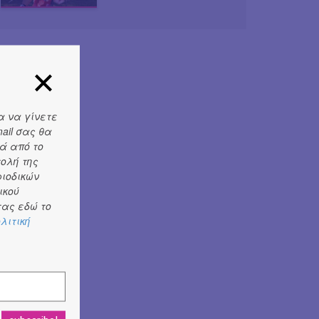
α να γίνετε
ail σας θα
ά από το
τολή της
ριοδικών
ικού
ας εδώ το
λιτική