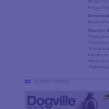
30’ πριν την
Η συμμετοχή
Συντονισμό
Νεφέλη Πα
Χρήσιμες 
*Η παράστα
*Συνιστάται
*Εισιτήρια 
διατίθεντα
*Μετά την κ
*Καθυστερη
ΘΕΑΤΡΟ / ΧΟΡΟΣ