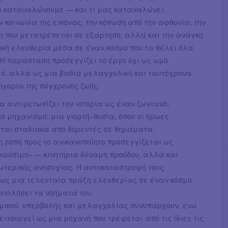
ι καταναλώνουμε — και τι μας καταναλώνει.
ν κοινωνία της εικόνας, την κόπωση από την αφθονία, την
η που μετατρέπεται σε εξάρτηση, αλλά και την ανάγκη
ική ελευθερία μέσα σε έναν κόσμο που τα θέλει όλα
 Η παράσταση προσεγγίζει το έργο όχι ως ωμό
ό, αλλά ως μια βαθιά μελαγχολική και ταυτόχρονα
ηγορία της σύγχρονης ζωής.
α αντιμετωπίζει την ιστορία ως έναν ζωντανό,
ό μηχανισμό: μια γιορτή–θυσία, όπου οι ήρωες
ται σταδιακά από θηρευτές σε θηράματα.
 ροπή προς το ανικανοποίητο προσεγγίζεται ως
καύσιμο» — κινητήρια δύναμη προόδου, αλλά και
ωτερικής ανησυχίας. Η αυτοκαταστροφή τους
 ως μια τελευταία πράξη ελευθερίας σε έναν κόσμο
αντλήσει τα νοήματά του.
ωμικού, υπερβολής και μελαγχολίας συνυπάρχουν, ενώ
λειτουργεί ως μια μηχανή που τρέφεται από τις ίδιες τις