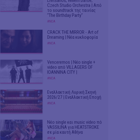
Livitsanos, Willem Dafoe,
Czech Studio Orchestra | Από
το soundtrack της ταινίας
"The Birthday Party"
#ΝΕΑ
CRACK THE MIRROR - Art of
Dreaming | Νέα κυκλοφορία
#ΝΕΑ
Venceremos | Νέο single +
video από VILLAGERS OF
IOANNINA CITY |
#ΝΕΑ
Εναλλακτική Λυρική Σκηνή
2026/27 | Εναλλακτική Εποχή
#ΝΕΑ
Νέο single και music video πό
VASSIŁINA για HEATSTROKE
σε μία καυτή Αθήνα
#ΝΕΑ