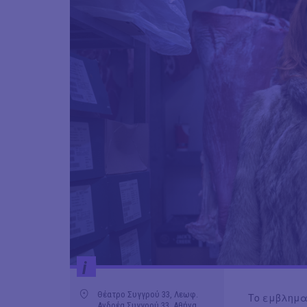
i
Θέατρο Συγγρού 33, Λεωφ.
Το εμβληματ
Ανδρέα Συγγρού 33, Αθήνα