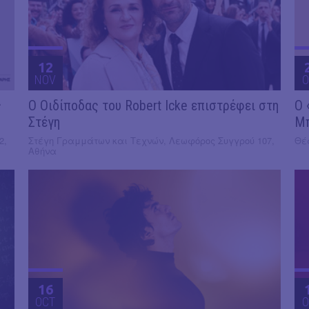
12
NOV
O
ς
O Οιδίποδας του Robert Icke επιστρέφει στη
Ο 
Στέγη
Μ
2,
Στέγη Γραμμάτων και Τεχνών, Λεωφόρος Συγγρού 107,
Θέα
Αθήνα
16
OCT
O