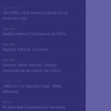
ΘΕΑΤΡΟ / ΧΟΡΟΣ
«ΑΗ ΛΑΟΣ» | Ένα σκηνικό ρέκβιεμ για την
ήττα ενός λαού
ΕΙΚΑΣΤΙΚΑ
Ομαδική έκθεση | Προσωρινά για Πάντα
ΕΙΚΑΣΤΙΚΑ
Αργύρης Ραλλιάς | Λιτανεία
ΕΙΚΑΣΤΙΚΑ
Θανάσης Λάλας-Κώστας Τσόκλης -
Συνομιλώντας με εικόνες και λέξεις
ΘΕΑΤΡΟ / ΧΟΡΟΣ
«Μήδεια» του Ευριπίδη | Σκην.: Nikita
Milivojević
ΜΟΥΣΙΚΗ
9o Φεστιβάλ Στρογγύλη στη Σαντορίνη