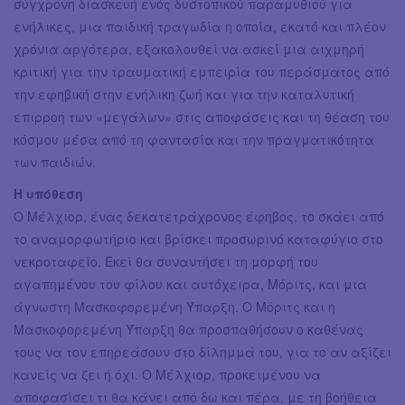
σύγχρονη διασκευή ενός δυστοπικού παραμυθιού για
ενήλικες, μια παιδική τραγωδία η οποία, εκατό και πλέον
χρόνια αργότερα, εξακολουθεί να ασκεί μια αιχμηρή
κριτική για την τραυματική εμπειρία του περάσματος από
την εφηβική στην ενήλικη ζωή και για την καταλυτική
επιρροή των «μεγάλων» στις αποφάσεις και τη θέαση του
κόσμου μέσα από τη φαντασία και την πραγματικότητα
των παιδιών.
Η υπόθεση
Ο Μέλχιορ, ένας δεκατετράχρονος έφηβος, το σκάει από
το αναμορφωτήριο και βρίσκει προσωρινό καταφύγιο στο
νεκροταφείο. Εκεί θα συναντήσει τη μορφή του
αγαπημένου του φίλου και αυτόχειρα, Μόριτς, και μια
άγνωστη Μασκοφορεμένη Ύπαρξη. Ο Μόριτς και η
Μασκοφορεμένη Ύπαρξη θα προσπαθήσουν ο καθένας
τους να τον επηρεάσουν στο δίλημμά του, για το αν αξίζει
κανείς να ζει ή όχι. Ο Μέλχιορ, προκειμένου να
αποφασίσει τι θα κάνει από δω και πέρα, με τη βοήθεια