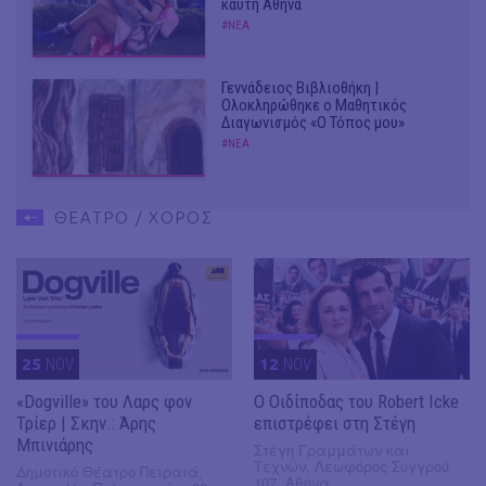
καυτή Αθήνα
#ΝΕΑ
Γεννάδειος Βιβλιοθήκη |
Ολοκληρώθηκε ο Μαθητικός
Διαγωνισμός «Ο Τόπος μου»
#ΝΕΑ
ΘΕΑΤΡΟ / ΧΟΡΟΣ
25
NOV
12
NOV
«Dogville» του Λαρς φον
O Οιδίποδας του Robert Icke
Τρίερ | Σκην.: Άρης
επιστρέφει στη Στέγη
Μπινιάρης
Στέγη Γραμμάτων και
Τεχνών, Λεωφόρος Συγγρού
Δημοτικό Θέατρο Πειραιά,
107, Αθήνα