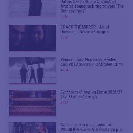
Dafoe, Czech Studio Orchestra |
Από το soundtrack της ταινίας "The
Birthday Party"
#ΝΕΑ
CRACK THE MIRROR - Art of
Dreaming | Νέα κυκλοφορία
#ΝΕΑ
Venceremos | Νέο single + video
από VILLAGERS OF IOANNINA CITY |
#ΝΕΑ
Εναλλακτική Λυρική Σκηνή 2026/27
| Εναλλακτική Εποχή
#ΝΕΑ
Νέο single και music video πό
VASSIŁINA για HEATSTROKE σε μία