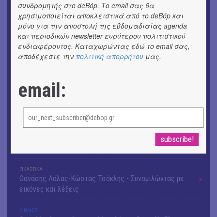
Το 6ο Kournos Music Festival στη Λήμνο
συνδρομητής στο deBόp. Το email σας θα
χρησιμοποιείται αποκλειστικά από το deBόp και
μόνο για την αποστολή της εβδομαδιαίας agenda
ΚΙΝ/ΦΟΣ
Κινηματογράφος με ελεύθερη είσοδο στη Δημοτική
και περιοδικών newsletter ευρύτερου πολιτιστικού
ενδιαφέροντος. Καταχωρώντας εδώ το email σας,
Αγορά Κυψέλης
αποδέχεστε την
πολιτική απορρήτου
μας.
ΘΕΑΤΡΟ / ΧΟΡΟΣ
«ΑΗ ΛΑΟΣ» | Ένα σκηνικό ρέκβιεμ για την ήττα ενός
email:
λαού
ΕΙΚΑΣΤΙΚΑ
Ομαδική έκθεση | Προσωρινά για Πάντα
ΕΙΚΑΣΤΙΚΑ
Αργύρης Ραλλιάς | Λιτανεία
ΕΙΚΑΣΤΙΚΑ
Θανάσης Λάλας-Κώστας Τσόκλης - Συνομιλώντας με
εικόνες και λέξεις
ΚΙΝ/ΦΟΣ