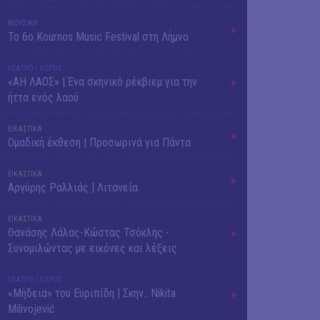
ΜΟΥΣΙΚΗ
Το 6ο Kournos Music Festival στη Λήμνο
ΘΕΑΤΡΟ / ΧΟΡΟΣ
«ΑΗ ΛΑΟΣ» | Ένα σκηνικό ρέκβιεμ για την
ήττα ενός λαού
ΕΙΚΑΣΤΙΚΑ
Ομαδική έκθεση | Προσωρινά για Πάντα
ΕΙΚΑΣΤΙΚΑ
Αργύρης Ραλλιάς | Λιτανεία
ΕΙΚΑΣΤΙΚΑ
Θανάσης Λάλας-Κώστας Τσόκλης -
Συνομιλώντας με εικόνες και λέξεις
ΘΕΑΤΡΟ / ΧΟΡΟΣ
«Μήδεια» του Ευριπίδη | Σκην.: Nikita
Milivojević