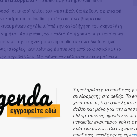
ορά, οι μικροί φίλοι του Φεστιβάλ θα έρθουν σε επαφή
κό κόσμο του animation μέσα από ένα βιωματικό
κινουμένων σχεδίων. Υπό την καθοδήγηση του σκηνοθέτη
r Δημήτρη Αρμενάκη, τα παιδιά θα έχουν την ευκαιρία να
ούν με την τεχνική του stop motion και να δώσουν ζωή
τους ιστορίες, αντλώντας έμπνευση από το φυσικό και το
ς περιβάλλον. Με φόντο τον κόλπο του οικισμού των
, θα χρησιμοποιήσουν πολλά διαφορετικά υλικά, από
μα αντικείμενα και ζωγραφική μέχρι ψηφιακά
ια να δημιουργήσουν τους χαρακτήρες τους και να
σκηνικά και ιστορίες που θα αφηγούνται τη σχέση τους
Συμπληρώστε το email σας γι
σσα. Η ολοκλήρωση του εργαστηρίου θα σηματοδοτηθεί
συνδρομητής στο deBόp. Το em
χρησιμοποιείται αποκλειστικ
ουργία μιας μικρής συλλογικής ταινίας animation, η
deBόp και μόνο για την αποσ
οβληθεί κατά τη διάρκεια του Φεστιβάλ.
εβδομαδιαίας agenda και πε
λετή Έναρξης & Συναυλία με τον Παντελή Θαλασσινό
newsletter ευρύτερου πολιτιστ
ενδιαφέροντος. Καταχωρώντ
αρξης του Φεστιβάλ θα ξεκινήσει με ένα θερμό
email σας, αποδέχεστε την
πο