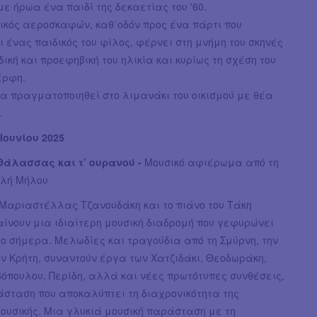
ε ήρωα ένα παιδί της δεκαετίας του '60.
ικός αεροσκαφών, καθ΄οδόν προς ένα πάρτι που
 ένας παιδικός του φίλος, φέρνει στη μνήμη του σκηνές
δική και προεφηβική του ηλικία και κυρίως τη σχέση του
έρφη.
α πραγματοποιηθεί στο λιμανάκι του οικισμού με θέα
.
Ιουνίου 2025
ς Θάλασσας και τ’ ουρανού -
Μουσικό αφιέρωμα από τη
ολή Μήλου
 Μαριαστέλλας Τζανουδάκη και το πιάνο του Τάκη
ίνουν μια ιδιαίτερη μουσική διαδρομή που γεφυρώνει
το σήμερα. Μελωδίες και τραγούδια από τη Σμύρνη, την
ν Κρήτη, συναντούν έργα των Χατζιδάκι, Θεοδωράκη,
βόπουλου, Περίδη, αλλά και νέες πρωτότυπες συνθέσεις,
άσταση που αποκαλύπτει τη διαχρονικότητα της
ουσικής. Μια γλυκιά μουσική παράσταση με τη