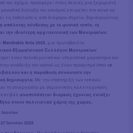
κό του σχήμα, προσφέρει στους θεατές μια ξεχωριστή
 μοναδική διάταξη του οικισμού επιτρέπει στο κοινό να
ι τις εκδηλώσεις από διάφορα σημεία, δημιουργώντας
η απόλυτης σύνδεσης με το φυσικό τοπίο, τη
ι την ιδιαίτερη αρχιτεκτονική των Μαντρακίων.
άλ
Mandrakia Artis 2025,
μια πρωτοβουλία
στικού-Εξωραϊστικού Συλλόγου Μαντρακίων
τηρεί έναν πολυθεματικό και υπερτοπικό χαρακτήρα και
στην ανάδειξη του νησιού ως έναν προορισμό όπου
το
ιβάλλον και η παράδοση συναντούν την
κή δημιουργία.
Με την υποστήριξη των τοπικών
και τη συνεργασία με σημαντικούς καλλιτεχνικούς
 Φεστιβάλ
αναπτύσσεται διαρκώς έχοντας εντάξει
Μήλο στονν πολιτιστικό χάρτη της χώρας.
 Ιουνίου
27 Ιουνίου 2025
πλα στα Σύρματα -
Παιδικό Εργαστήριο Animation