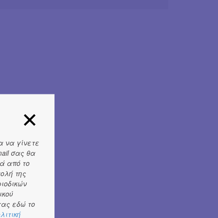
α να γίνετε
ail σας θα
ά από το
τολή της
ριοδικών
ικού
ας εδώ το
λιτική