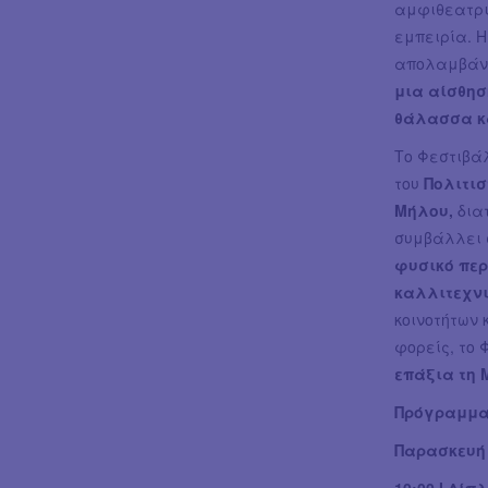
αμφιθεατρι
εμπειρία. Η
απολαμβάνε
μια αίσθησ
θάλασσα κα
Το Φεστιβ
του
Πολιτι
Μήλου,
δια
συμβάλλει 
φυσικό περ
καλλιτεχνι
κοινοτήτων 
φορείς, το
επάξια τη 
Πρόγραμμα
Παρασκευή 
10:00 Ι Δί