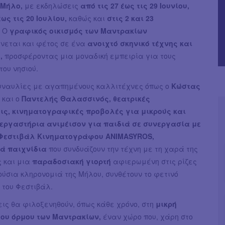
Μήλο,
με εκδηλώσεις
από τις 27 έως τις 29 Ιουνίου,
έως τις 20 Ιουλίου,
καθώς και
στις 2 και 23
.
Ο
γραφικός οικισμός των Μαντρακίων
εται και φέτος σε ένα
ανοιχτό σκηνικό τέχνης και
ύ,
προσφέροντας μια μοναδική εμπειρία για τους
του νησιού.
ναυλίες με αγαπημένους καλλιτέχνες όπως ο
Κώστας
ς
και ο
Παντελής Θαλασσινός, θεατρικές
ς, κινηματογραφικές προβολές για μικρούς και
εργαστήρια ανιμέισον για παιδιά σε συνεργασία με
 Φεστιβάλ Κινηματογράφου ANIMASYROS,
κά παιχνίδια
που συνδυάζουν την τέχνη με τη χαρά της
ς και μια
παραδοσιακή γιορτή
αφιερωμένη στις ρίζες
ούσια κληρονομιά της Μήλου, συνθέτουν το φετινό
του Φεστιβάλ.
ις θα φιλοξενηθούν, όπως κάθε χρόνο, στη
μικρή
ου όρμου των Μαντρακίων,
έναν χώρο που, χάρη στο