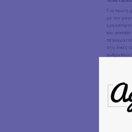
Για πρώτη φ
με τον μαγι
εργαστήριο 
και animato
πειραματιστ
στις δικές 
ανθρωπογενέ
Μαντρακίων
ανακυκλώσι
εργαλεία, γ
σχεδιάσουν 
με τη θάλα
από τη δημι
οποία θα πρ
21:00 I Τε
Η Τελετή Έν