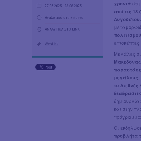
χρονιά
στη
27.06.2025
- 23.08.2025
από τις 18 
Αναλυτικά στο κείμενο
Αυγούστου
μεταμορφών
ΑΝΑΛΥΤΙΚΑ ΣΤΟ LINK
πολιτισμο
επισκέπτες 
WebLink
Μεγάλες συ
Μακεδόνα
παραστάσει
μεγάλους, 
το Διεθνές
διαδραστι
δημιουργία
και στην πλ
πρόγραμμα 
Οι εκδηλώσε
προβλήτα τ