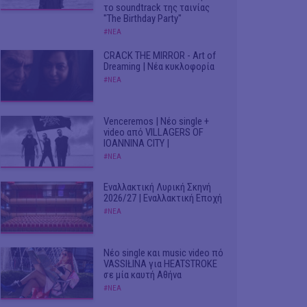
το soundtrack της ταινίας
"The Birthday Party"
#ΝΕΑ
CRACK THE MIRROR - Art of
Dreaming | Νέα κυκλοφορία
#ΝΕΑ
Venceremos | Νέο single +
video από VILLAGERS OF
IOANNINA CITY |
#ΝΕΑ
Εναλλακτική Λυρική Σκηνή
2026/27 | Εναλλακτική Εποχή
#ΝΕΑ
Νέο single και music video πό
VASSIŁINA για HEATSTROKE
σε μία καυτή Αθήνα
#ΝΕΑ