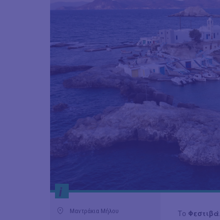
i
Μαντράκια Μήλου
Το
Φεστιβάλ