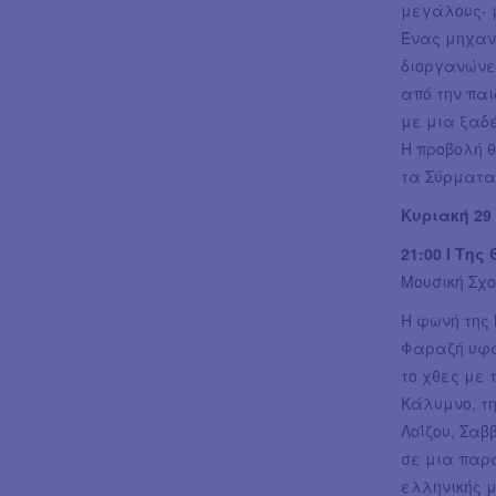
μεγάλους- μ
Ένας μηχαν
διοργανώνει
από την παι
με μια ξαδ
Η προβολή θ
τα Σύρματα
Κυριακή 29 
21:00 Ι Τη
Μουσική Σχ
Η φωνή της
Φαραζή υφα
το χθες με 
Κάλυμνο, τη
Λοΐζου, Σαβ
σε μια παρ
ελληνικής μ