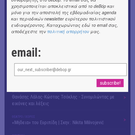
χρησιμοποιείται αποκλειστικά από το deBόp και
OUTDΟORS
μόνο για την αποστολή της εβδομαδιαίας agenda
ANILIO PARK FESTIVAL 2026
και περιοδικών newsletter ευρύτερου πολιτιστικού
ενδιαφέροντος. Καταχωρώντας εδώ το email σας,
ΘΕΑΤΡΟ / ΧΟΡΟΣ
αποδέχεστε την
πολιτική απορρήτου
μας.
«ΑΗ ΛΑΟΣ» | Ένα σκηνικό ρέκβιεμ για την ήττα ενός
λαού
email:
ΕΙΚΑΣΤΙΚΑ
Ομαδική έκθεση | Προσωρινά για Πάντα
ΕΙΚΑΣΤΙΚΑ
Αργύρης Ραλλιάς | Λιτανεία
ΕΙΚΑΣΤΙΚΑ
Θανάσης Λάλας-Κώστας Τσόκλης - Συνομιλώντας με
εικόνες και λέξεις
ΘΕΑΤΡΟ / ΧΟΡΟΣ
«Μήδεια» του Ευριπίδη | Σκην.: Nikita Milivojević