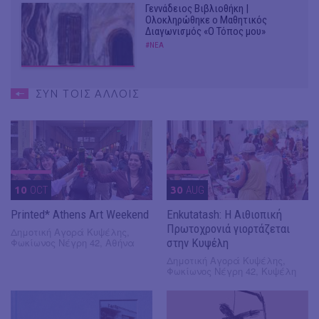
Γεννάδειος Βιβλιοθήκη |
Ολοκληρώθηκε ο Μαθητικός
Διαγωνισμός «Ο Τόπος μου»
#ΝΕΑ
ΣΥΝ ΤΟΙΣ ΑΛΛΟΙΣ
10
OCT
30
AUG
Printed* Athens Art Weekend
Enkutatash: Η Αιθιοπική
Πρωτοχρονιά γιορτάζεται
Δημοτική Αγορά Κυψέλης,
Φωκίωνος Νέγρη 42, Αθήνα
στην Κυψέλη
Δημοτική Αγορά Κυψέλης,
Φωκίωνος Νέγρη 42, Κυψέλη