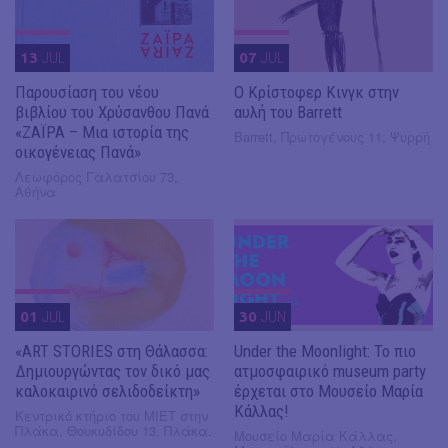
13
JUL
07
JUL
Παρουσίαση του νέου
O Κρίστοφερ Κινγκ στην
βιβλίου του Χρύσανθου Πανά
αυλή του Barrett
«ΖΑΪΡΑ – Μια ιστορία της
Barrett, Πρωτογένους 11, Ψυρρή
οικογένειας Πανά»
Λεωφόρος Γαλατσίου 73,
Αθήνα
01
JUL
30
JUN
«ART STORIES στη Θάλασσα:
Under the Moonlight: Το πιο
Δημιουργώντας τον δικό μας
ατμοσφαιρικό museum party
καλοκαιρινό σελιδοδείκτη»
έρχεται στο Μουσείο Μαρία
Κάλλας!
Κεντρικό κτήριο του ΜΙΕΤ στην
Πλάκα, Θουκυδίδου 13, Πλάκα.
Μουσείο Μαρία Κάλλας,