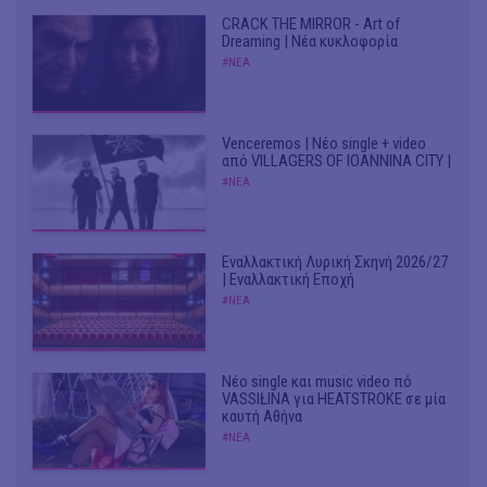
CRACK THE MIRROR - Art of
Dreaming | Νέα κυκλοφορία
#ΝΕΑ
Venceremos | Νέο single + video
από VILLAGERS OF IOANNINA CITY |
#ΝΕΑ
Εναλλακτική Λυρική Σκηνή 2026/27
| Εναλλακτική Εποχή
#ΝΕΑ
Νέο single και music video πό
VASSIŁINA για HEATSTROKE σε μία
καυτή Αθήνα
#ΝΕΑ