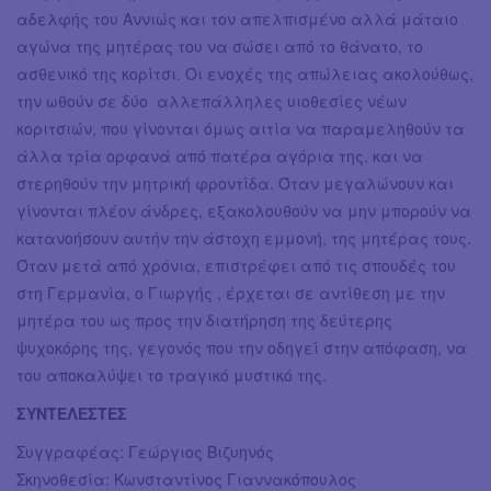
αδελφής του Αννιώς και τον απελπισμένο αλλά μάταιο
αγώνα της μητέρας του να σώσει από το θάνατο, το
ασθενικό της κορίτσι. Οι ενοχές της απώλειας ακολούθως,
την ωθούν σε δύο αλλεπάλληλες υιοθεσίες νέων
κοριτσιών, που γίνονται όμως αιτία να παραμεληθούν τα
άλλα τρία ορφανά από πατέρα αγόρια της, και να
στερηθούν την μητρική φροντίδα. Όταν μεγαλώνουν και
γίνονται πλέον άνδρες, εξακολουθούν να μην μπορούν να
κατανοήσουν αυτήν την άστοχη εμμονή, της μητέρας τους.
Όταν μετά από χρόνια, επιστρέφει από τις σπουδές του
στη Γερμανία, ο Γιωργής , έρχεται σε αντίθεση με την
μητέρα του ως προς την διατήρηση της δεύτερης
ψυχοκόρης της, γεγονός που την οδηγεί στην απόφαση, να
του αποκαλύψει το τραγικό μυστικό της.
ΣΥΝΤΕΛΕΣΤΕΣ
Συγγραφέας: Γεώργιος Βιζυηνός
Σκηνοθεσία: Κωνσταντίνος Γιαννακόπουλος