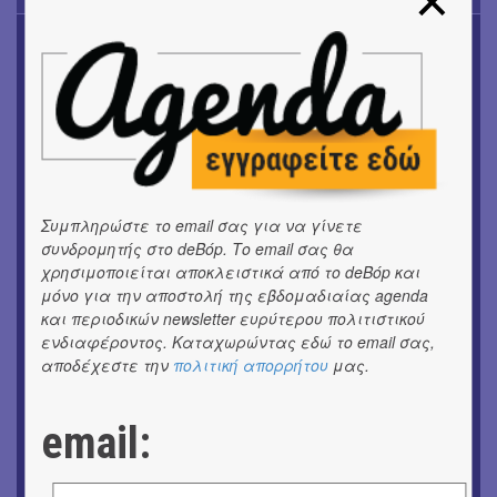
ΜΟΥΣΙΚΗ
16o Samos Young Artists Festival
OUTDΟORS
ANILIO PARK FESTIVAL 2026
ΜΟΥΣΙΚΗ
Το 6ο Kournos Music Festival στη Λήμνο
Συμπληρώστε το email σας για να γίνετε
συνδρομητής στο deBόp. Το email σας θα
ΘΕΑΤΡΟ / ΧΟΡΟΣ
«ΑΗ ΛΑΟΣ» | Ένα σκηνικό ρέκβιεμ για την ήττα ενός
χρησιμοποιείται αποκλειστικά από το deBόp και
λαού
μόνο για την αποστολή της εβδομαδιαίας agenda
και περιοδικών newsletter ευρύτερου πολιτιστικού
ενδιαφέροντος. Καταχωρώντας εδώ το email σας,
ΕΙΚΑΣΤΙΚΑ
Ομαδική έκθεση | Προσωρινά για Πάντα
αποδέχεστε την
πολιτική απορρήτου
μας.
ΕΙΚΑΣΤΙΚΑ
email:
Αργύρης Ραλλιάς | Λιτανεία
ΕΙΚΑΣΤΙΚΑ