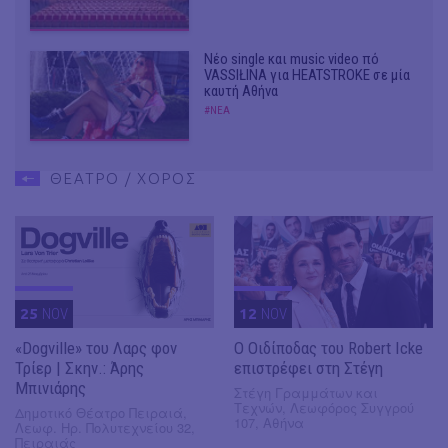
Νέο single και music video πό
VASSIŁINA για HEATSTROKE σε μία
καυτή Αθήνα
#ΝΕΑ
ΘΕΑΤΡΟ / ΧΟΡΟΣ
25
NOV
12
NOV
«Dogville» του Λαρς φον
O Οιδίποδας του Robert Icke
Τρίερ | Σκην.: Άρης
επιστρέφει στη Στέγη
Μπινιάρης
Στέγη Γραμμάτων και
Τεχνών, Λεωφόρος Συγγρού
Δημοτικό Θέατρο Πειραιά,
107, Αθήνα
Λεωφ. Ηρ. Πολυτεχνείου 32,
Πειραιάς