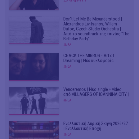
#ΣΥΝΕΝΤΕΥΞΕΙΣ
Don't Let Me Be Misunderstood |
Alexandros Livitsanos, Willem
Dafoe, Czech Studio Orchestra |
Από το soundtrack της ταινίας "The
Birthday Party"
#ΝΕΑ
CRACK THE MIRROR - Art of
Dreaming | Νέα κυκλοφορία
#ΝΕΑ
Venceremos | Νέο single + video
από VILLAGERS OF IOANNINA CITY |
#ΝΕΑ
Εναλλακτική Λυρική Σκηνή 2026/27
| Εναλλακτική Εποχή
#ΝΕΑ