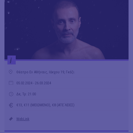
i
Θέατρο Εν Αθήναις, Ιάκχου 19, Γκάζι
05.02.2024
- 26.03.2024
Δε, Τρ: 21.00
€13, €11 (ΜΕΙΩΜΕΝΟ), €8 (ΑΤΕ΄ΛΕΙΕΣ)
WebLink