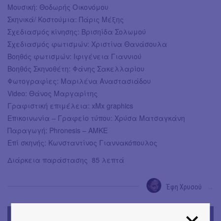
Μουσική: Θοδωρής Οικονόμου
Σκηνικά/ Κοστούμια: Πάρις Μέξης
Σχεδιασμός κίνησης: Βρισηίδα Σολωμού
Σχεδιασμός φωτισμών: Χριστίνα Θανάσουλα
Βοηθός φωτισμών: Ιφιγένεια Γιαννιού
Βοηθός Σκηνοθέτη: Φάνης Σακελλαρίου
Φωτογραφίες: Μαριλένα Αναστασιάδου
Video: Θάνος Μαργαρίτης
Γραφιστική επιμέλεια: xMx graphics
Επικοινωνία – Γραφείο τύπου: Χρύσα Ματσαγκάνη
Παραγωγή: Phronesis – AMKE
Επί σκηνής: Κωνσταντίνος Γιαννακόπουλος
Διάρκεια παράστασης 85 λεπτά
Έφη Χρυσού
→
TODAY'S EVENTS