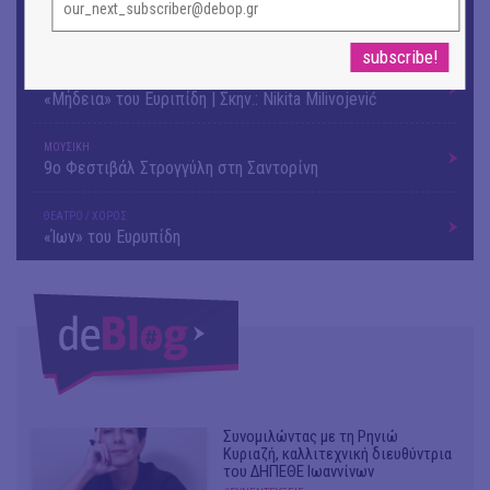
Θανάσης Λάλας-Κώστας Τσόκλης - Συνομιλώντας με
εικόνες και λέξεις
ΘΕΑΤΡΟ / ΧΟΡΟΣ
«Μήδεια» του Ευριπίδη | Σκην.: Nikita Milivojević
ΜΟΥΣΙΚΗ
9o Φεστιβάλ Στρογγύλη στη Σαντορίνη
ΘΕΑΤΡΟ / ΧΟΡΟΣ
«Ίων» του Ευρυπίδη
Συνομιλώντας με τη Ρηνιώ
Κυριαζή, καλλιτεχνική διευθύντρια
του ΔΗΠΕΘΕ Ιωαννίνων