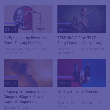
21
OCT
20
OCT
Ο «Έμπορος της Βενετίας» |
ΣΕΜΙΝΑΡΙΟ ΒΛΑΚΕΙΑΣ του
Σκην.: Γιάννης Μπέζος
Σάκη Σερέφα | 2ος χρόνος
Θέατρο Αλκυονίς, Ιουλιανού
Θέατρο Αλκμήνη, Αλκμήνης 8-
42-46, Αθήνα
12, Αθήνα
16
OCT
15
OCT
«Ρομπέρτο Τσούκκο» του
«Ο Πίνακας» του Ernesto
Μπερνάρ-Μαρί Κολτές |
Caballero
Σκην.: Δ. Καραντζάς
Θέατρο Ψυρρή, Σαχτούρη 4,
Αθήνα
Θέατρο Προσκήνιο,