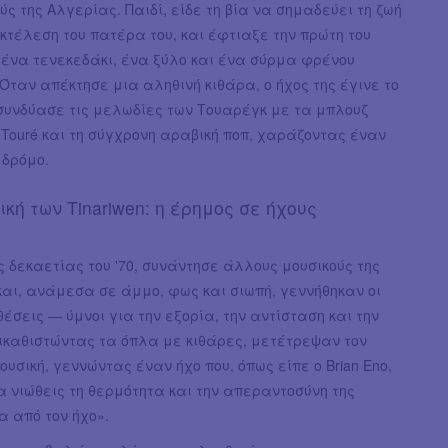
ς της Αλγερίας. Παιδί, είδε τη βία να σημαδεύει τη ζωή
εκτέλεση του πατέρα του, και έφτιαξε την πρώτη του
 ένα τενεκεδάκι, ένα ξύλο και ένα σύρμα φρένου
Όταν απέκτησε μια αληθινή κιθάρα, ο ήχος της έγινε το
 συνδύασε τις μελωδίες των Τουαρέγκ με τα μπλουζ
ka Touré και τη σύγχρονη αραβική ποπ, χαράζοντας έναν
 δρόμο.
ική των Tinariwen: η έρημος σε ήχους
ς δεκαετίας του '70, συνάντησε άλλους μουσικούς της
και, ανάμεσα σε άμμο, φως και σιωπή, γεννήθηκαν οι
έσεις — ύμνοι για την εξορία, την αντίσταση και την
ικαθιστώντας τα όπλα με κιθάρες, μετέτρεψαν τον
υσική, γεννώντας έναν ήχο που, όπως είπε ο Brian Eno,
α νιώθεις τη θερμότητα και την απεραντοσύνη της
 από τον ήχο».