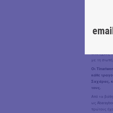
Tinariwen θ
αποκαλεί des
λέξη που σ
μοναξιά. Η 
emai
ρυθμών των 
κιθάρες του
την ανάσα τ
και ποιητικ
από ήχους π
με τη σιωπή
Οι Tinariwe
κάθε τραγο
Σαχάρας, κ
τους.
Από τα βάθη
ως Abaraybo
πρώτους ήχο