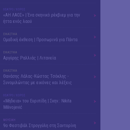
ΘΕΑΤΡΟ / ΧΟΡΟΣ
«ΑΗ ΛΑΟΣ» | Ένα σκηνικό ρέκβιεμ για την
ήττα ενός λαού
ΕΙΚΑΣΤΙΚΑ
Ομαδική έκθεση | Προσωρινά για Πάντα
ΕΙΚΑΣΤΙΚΑ
Αργύρης Ραλλιάς | Λιτανεία
ΕΙΚΑΣΤΙΚΑ
Θανάσης Λάλας-Κώστας Τσόκλης -
Συνομιλώντας με εικόνες και λέξεις
ΘΕΑΤΡΟ / ΧΟΡΟΣ
«Μήδεια» του Ευριπίδη | Σκην.: Nikita
Milivojević
ΜΟΥΣΙΚΗ
9o Φεστιβάλ Στρογγύλη στη Σαντορίνη