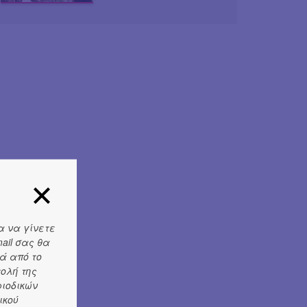
α να γίνετε
ail σας θα
ά από το
τολή της
ριοδικών
ικού