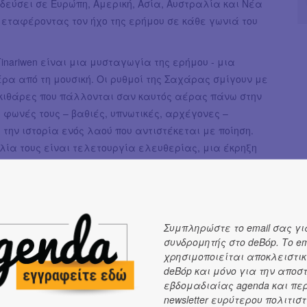
δεύσει σε Ευρώπη, Αμερική, Ασία, Αυστραλία και Νέα
μεταφέροντας τον ήχο της ερήμου σε κάθε γωνιά του
 Tinariwen είναι μια μυσταγωγία της ερήμου - μια
ρα από τη μουσική. Οι ρυθμοί της Σαχάρας σμίγουν με
 κιθάρες που πάλλονται σαν καυτός αέρας πάνω στην
ι φωνές τους – βαθιές, υπνωτικές, αρχέγονες –
την ιστορία ενός λαού που αντιστέκεται με ποίηση.
ία τους είναι τελετουργία ελευθερίας, μια έκρηξη
ετατρέπει τη σιωπή της ερήμου σε χορό, φωτιά και φως.
n έχουν κυκλοφορήσει εννέα άλμπουμ, με το Tassili να
 2012 το Grammy Award για Καλύτερο World Music Album.
μα έχει συνολικά τρεις υποψηφιότητες για Grammy και
Συμπληρώστε το email σας γι
ου έχει αποσπάσει διθυραμβικές κριτικές από Rolling
συνδρομητής στο deBόp. Το em
χρησιμοποιείται αποκλειστικ
 Pitchfork και The Guardian, με το NPR να τους
deBόp και μόνο για την αποσ
ι «τους αληθινούς επαναστάτες της μουσικής».
εβδομαδιαίας agenda και πε
ιές φορεσιές και τα τουρμπάνια των Τουαρέγκ, οι
newsletter ευρύτερου πολιτιστ