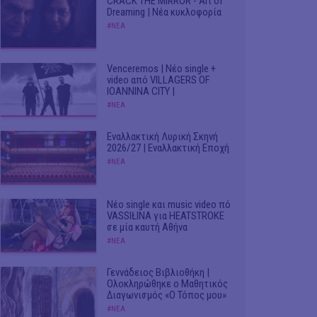
CRACK THE MIRROR - Art of
Dreaming | Νέα κυκλοφορία
#ΝΕΑ
Venceremos | Νέο single +
video από VILLAGERS OF
IOANNINA CITY |
#ΝΕΑ
Εναλλακτική Λυρική Σκηνή
2026/27 | Εναλλακτική Εποχή
#ΝΕΑ
Νέο single και music video πό
VASSIŁINA για HEATSTROKE
σε μία καυτή Αθήνα
#ΝΕΑ
Γεννάδειος Βιβλιοθήκη |
Ολοκληρώθηκε ο Μαθητικός
Διαγωνισμός «Ο Τόπος μου»
#ΝΕΑ