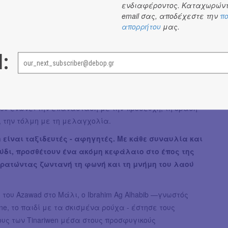
ενδιαφέροντος. Καταχωρώντ
εμελίωσαν έναν ήχο που ο κόσμος σήμερα
email σας, αποδέχεστε την
πο
ert blues — τον ρυθμό που οι ίδιοι ονομάζουν assouf,
απορρήτου
μας.
τη γλώσσα Tamasheq σημαίνει λαχτάρα, απώλεια,
μουσική τους είναι ένα εκρηκτικό μείγμα παραδοσιακών
l:
Tuareg με blues, rock και ψυχεδελικά στοιχεία - οι
ς, στεγνές και ηλεκτρισμένες, μοιάζουν να κουβαλούν
ου καυτού ανέμου, ενώ οι στίχοι τους, βαθιά πολιτικοί
οί, μιλούν για ελευθερία, εξορία και μνήμη - ένα ποίημα
ου ενώνει την επανάσταση με την προσευχή, τη δράση
, την τόλμη με τη μελαγχολία.
n είναι ταξιδευτές - αφηγητές. Με κάθε συναυλία και
ύδι, προσθέτουν ένα ακόμη κεφάλαιο στο έπος της
ρατώντας ζωντανή τη φωνή και τη μνήμη του λαού
 του Azawad στο Μάλι, ο Ibrahim Ag Alhabib —γνωστός
ne, το παιδί με τα σκισμένα ρούχα - έστησε τους
υς των Tinariwen μέσα στους προσφυγικούς