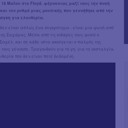
 16 Μαΐου στο Floyd, φέρνοντας μαζί τους την πνοή
 και τον ρυθμό μιας μουσικής που γεννήθηκε από την
νάγκη για ελευθερία.
n δεν είναι απλώς ένα συγκρότημα - είναι μια φωνή από
της Σαχάρας. Μέσα από τις κιθάρες τους φυσά ο
Σαχέλ, και σε κάθε νότα ακούγεται ο παλμός της
 τους γέννησε. Τραγουδούν για τη γη, για τη νοσταλγία,
υθερία που δεν είναι ποτέ δεδομένη.