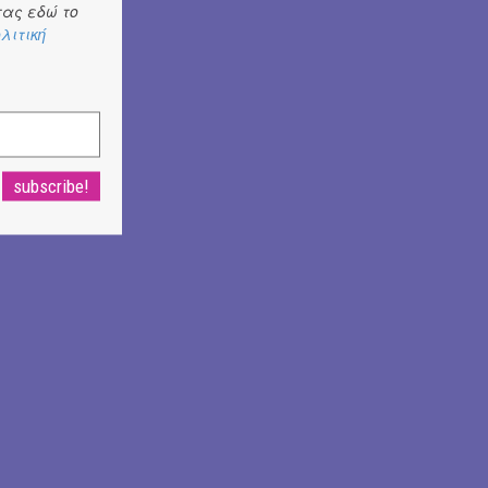
ας εδώ το
λιτική