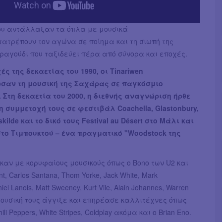
ου αντάλλαξαν τα όπλα με μουσικά
ατρέπουν τον αγώνα σε ποίημα και τη σιωπή της
ραγούδι που ταξιδεύει πέρα από σύνορα και εποχές.
ές της δεκαετίας του 1990, οι Tinariwen
σαν τη μουσική της Σαχάρας σε παγκόσμιο
 Στη δεκαετία του 2000, η διεθνής αναγνώριση ήρθε
η συμμετοχή τους σε φεστιβάλ Coachella, Glastonbury,
ilde και το δικό τους Festival au Désert στο Μάλι και
το Τιμπουκτού – ένα πραγματικό "Woodstock της
αν με κορυφαίους μουσικούς όπως o Bono των U2 και
ant, Carlos Santana, Thom Yorke, Jack White, Mark
el Lanois, Matt Sweeney, Kurt Vile, Alain Johannes, Warren
η μουσική τους άγγιξε και επηρέασε καλλιτέχνες όπως
ili Peppers, White Stripes, Coldplay ακόμα και ο Brian Eno.