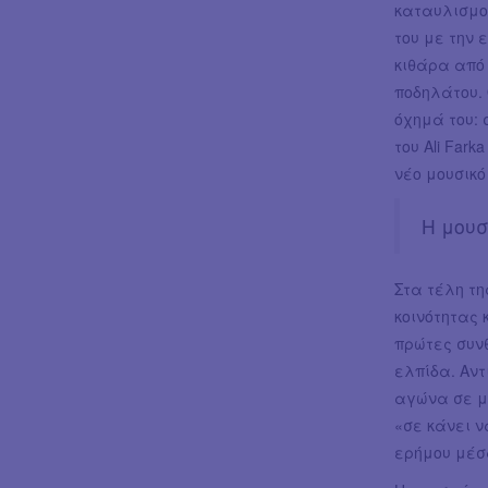
καταυλισμού
του με την 
κιθάρα από
ποδηλάτου. 
όχημά του:
του Ali Far
νέο μουσικό
Η μουσ
Στα τέλη τη
κοινότητας 
πρώτες συνθ
ελπίδα. Αντ
αγώνα σε μο
«σε κάνει ν
ερήμου μέσα