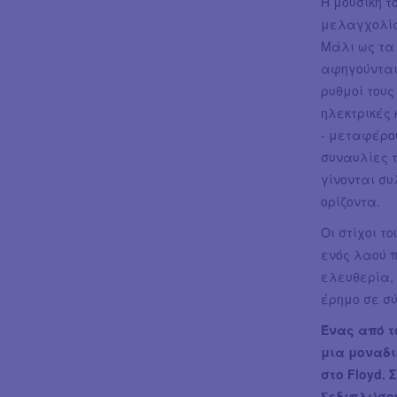
Η μουσική τ
μελαγχολία
Μάλι ως τα 
αφηγούνται 
ρυθμοί τους
ηλεκτρικές 
- μεταφέρου
συναυλίες τ
γίνονται συ
ορίζοντα.
Οι στίχοι τ
ενός λαού π
ελευθερία, 
έρημο σε σύ
Ένας από τ
μια μοναδι
στο Floyd. 
ξεδιπλώσου