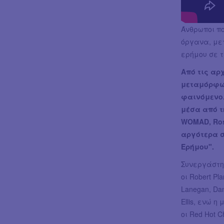
Άνθρωποι π
όργανα, μετ
ερήμου σε τ
Από τις αρχ
μεταμόρφω
φαινόμενο.
μέσα από τ
WOMAD, Rosk
αργότερα σ
Ερήμου".
Συνεργάστηκ
οι Robert Pl
Lanegan, Dani
Ellis, ενώ 
οι Red Hot Ch