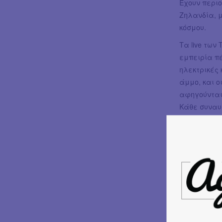
Έχουν περιο
Ζηλανδία, 
κόσμου.
Τα live των
εμπειρία πέ
ηλεκτρικές
άμμο, και ο
αφηγούνται 
Κάθε συναυλ
ψυχής που μ
Οι Tinariwe
κερδίζει το
Το συγκρότη
η μουσική τ
Stone, Mojo,
χαρακτηρίζε
Με τις μακρ