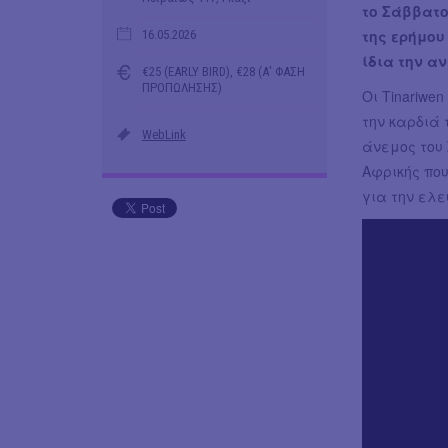
το Σάββατο
της ερήμου
16.05.2026
ίδια την α
€25 (EARLY BIRD), €28 (Α' ΦΑΣΗ
ΠΡΟΠΩΛΗΣΗΣ)
Οι Tinariwe
την καρδιά 
WebLink
άνεμος του 
Αφρικής που
για την ελε