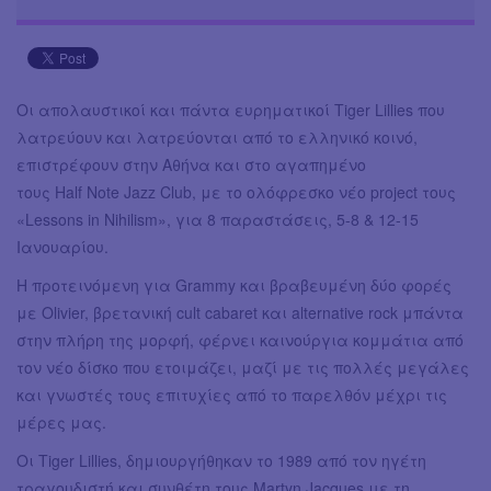
Οι απολαυστικοί και πάντα ευρηματικοί Tiger Lillies που
λατρεύουν και λατρεύονται από το ελληνικό κοινό,
επιστρέφουν στην Αθήνα και στο αγαπημένο
τους Half Note Jazz Club, με το ολόφρεσκο νέο project τους
«Lessons in Nihilism», για 8 παραστάσεις, 5-8 & 12-15
Ιανουαρίου.
Η προτεινόμενη για Grammy και βραβευμένη δύο φορές
με Olivier, βρετανική cult cabaret και alternative rock μπάντα
στην πλήρη της μορφή, φέρνει καινούργια κομμάτια από
τον νέο δίσκο που ετοιμάζει, μαζί με τις πολλές μεγάλες
και γνωστές τους επιτυχίες από το παρελθόν μέχρι τις
μέρες μας.
Οι Tiger Lillies, δημιουργήθηκαν το 1989 από τον ηγέτη
τραγουδιστή και συνθέτη τους Martyn Jacques με τη