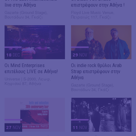
live στην Αθήνα
επιστρέφουν στην Αθήνα !
Gazarte (Ground Stage),
Floyd Live Music Venue,
Βουτάδων 34, Γκάζι
Πειραιώς 117, Γκάζι
18
DEC
29
NOV
Οι Mind Enterprises
Οι indie rock θρύλοι Arab
επιτέλους LIVE σε Αθήνα!
Strap επιστρέφουν στην
Αθήνα
Universe | S-2000, Λεωφ.
Κηφισού 87, Αθήνα
Gazarte (Ground Stage),
Βουτάδων 34, Γκάζι
27
NOV
11
NOV