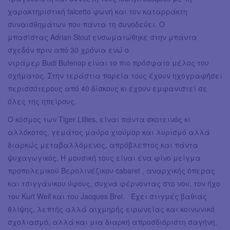
χαρακτηριστική falcetto φωνή και τον καταρράκτη
συναισθημάτων που πάντα τη συνοδεύει. Ο
μπασίστας Adrian Stout ενσωματώθηκε στην μπάντα
σχεδόν πριν από 30 χρόνια ενώ ο
ντράμερ Budi Butenop είναι το πιο πρόσφατο μέλος του
σχήματος. Στην τεράστια πορεία τους έχουν ηχογραφήσει
περισσότερους από 40 δίσκους κι έχουν εμφανιστεί σε
όλες της ηπείρους.
Ο κόσμος των Tiger Lillies, είναι πάντα σκοτεινός κι
αλλόκοτος, γεμάτος μαύρο χιούμορ και λυρισμό αλλά
διαρκώς μεταβαλλόμενος, απρόβλεπτος και πάντα
ψυχαγωγικός. Η μουσική τους είναι ένα φίνο μείγμα
προπολεμικού Βερολινέζικου cabaret , αναρχικής όπερας
και τσιγγάνικου ύφους, συχνά φέρνοντας στο νου, τον ήχο
του Kurt Weil και του Jacques Brel. Έχει στιγμές βαθιάς
θλίψης, λεπτής αλλά αιχμηρής ειρωνείας και κοινωνικό
σχολιασμό, αλλά και μια διαρκή απροσδιόριστη σαγήνη.