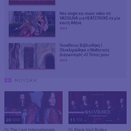
Νέο single και music video πό
VASSIŁINA για HEATSTROKE σε μία
καυτή Αθήνα
#ΝΕΑ
Γεννάδειος Βιβλιοθήκη |
Ολοκληρώθηκε ο Μαθητικός
Διαγωνισμός «Ο Τόπος μου»
#ΝΕΑ
ΜΟΥΣΙΚΗ
20
MAR
11
FEB
Οι The Last Internationale
Οι Black Veil Brides