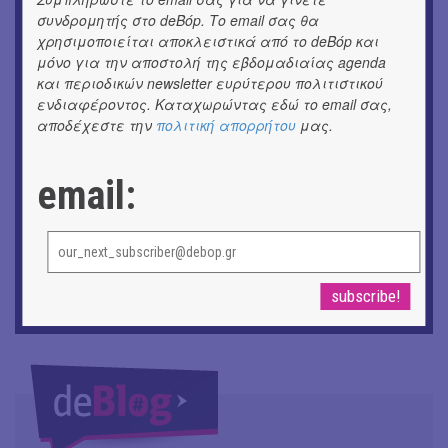
εικόνες και λέξεις
συνδρομητής στο deBόp. Το email σας θα
χρησιμοποιείται αποκλειστικά από το deBόp και
μόνο για την αποστολή της εβδομαδιαίας agenda
ΚΙΝ/ΦΟΣ
Οι γαλλικές ταινίες του 16ου Athens Open Air Film
και περιοδικών newsletter ευρύτερου πολιτιστικού
Festival
ενδιαφέροντος. Καταχωρώντας εδώ το email σας,
αποδέχεστε την
πολιτική απορρήτου
μας.
ΘΕΑΤΡΟ / ΧΟΡΟΣ
«Μήδεια» του Ευριπίδη | Σκην.: Nikita Milivojević
email:
ΜΟΥΣΙΚΗ
9o Φεστιβάλ Στρογγύλη στη Σαντορίνη
ΕΙΚΑΣΤΙΚΑ
ΧΟΡΩΝ ΧΩΡΟΣ στον Εκθεσιακό Χώρο του Αρχαίου
Θέατρου Επιδαύρου