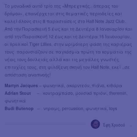
Το μοναδικό αυτό τρίο της «Μπρεχτικής.. όπερας του
δρόμου», επανέρχεται στις θεματικές περιοδείες και
καλεί όλους στις 8 παραστάσεις στο Half Note Jazz Club.
Από την Παρασκευή 5 έως και τη Δευτέρα 8 Ιανουαρίου και
από την Παρασκευή 12 έως και τη Δευτέρα 15 Ιανουαρίου,
οι θρυλικοί Tiger Lillies, στην ωριμότερη φάση της καριέρας
τους παρουσιάζουν σε παγκόσμια πρώτη τα κομμάτια της
νέας τους δουλειάς αλλά και τις μεγάλες γνωστές
επιτυχίες τους, στη φιλόξενη σκηνή του Half Note, εκεί ..σε
απόσταση αναπνοής!
Martyn Jacques
– φωνητικά, ακορντεόν, πιάνο, κιθάρα
Adrian Stout
– κοντραμπάσο, μουσικό πριόνι, theremin,
φωνητικά
Budi Butenop
– ντραμς, percussion, φωνητικά, toys
Έφη Χρυσού
→