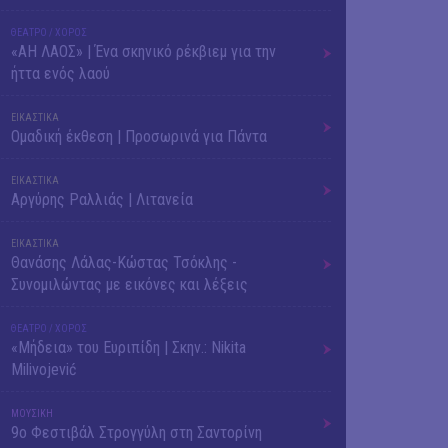
ΘΕΑΤΡΟ / ΧΟΡΟΣ
«ΑΗ ΛΑΟΣ» | Ένα σκηνικό ρέκβιεμ για την
ήττα ενός λαού
ΕΙΚΑΣΤΙΚΑ
Ομαδική έκθεση | Προσωρινά για Πάντα
ΕΙΚΑΣΤΙΚΑ
Αργύρης Ραλλιάς | Λιτανεία
ΕΙΚΑΣΤΙΚΑ
Θανάσης Λάλας-Κώστας Τσόκλης -
Συνομιλώντας με εικόνες και λέξεις
ΘΕΑΤΡΟ / ΧΟΡΟΣ
«Μήδεια» του Ευριπίδη | Σκην.: Nikita
Milivojević
ΜΟΥΣΙΚΗ
9o Φεστιβάλ Στρογγύλη στη Σαντορίνη