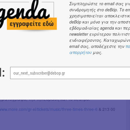
γου
, χορεύτρια, μουσικός και μέλος της ομάδας bijoux de
Συμπληρώστε το email σας γι
νεργασίες στην Ελλάδα και το εξωτερικό.
συνδρομητής στο deBόp. Το em
χρησιμοποιείται αποκλειστικ
κοί:
deBόp και μόνο για την αποσ
εβδομαδιαίας agenda και πε
ράπης
, κιθαρίστας, συνθέτης και αυτοσχεδιαστής, που
newsletter ευρύτερου πολιτιστ
 καθιέρωση της ηλεκτρικής κιθάρας ως μελωδικής
ενδιαφέροντος. Καταχωρώντ
vant-garde μουσικής.
email σας, αποδέχεστε την
πο
απορρήτου
μας.
μου
, ηλεκτροακουστικός συνθέτης και αυτοσχεδιαστής, ο
ρευνά την παραδοσιακή μουσική μέσα από σύγχρονα
 και τη λειτουργία της σύγχρονης ηλεκτρονικής
l:
Μανουσάκης
, συνθέτης και σχεδιαστής ήχου με εκτενή
ον τομέα των διαδραστικών και immersive μέσων, καθώς
νηματογράφο, την τηλεόραση και το θέατρο.
ww.more.com/gr-el/tickets/music/three-times-three-6
& 213 00