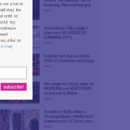
CRACK THE MIRROR - Art of
α να γίνετε
Dreaming | Νέα κυκλοφορία
ail σας θα
#ΝΕΑ
ά από το
τολή της
ριοδικών
Venceremos | Νέο single +
video από VILLAGERS OF
ικού
IOANNINA CITY |
ας εδώ το
#ΝΕΑ
λιτική
Εναλλακτική Λυρική Σκηνή
2026/27 | Εναλλακτική Εποχή
#ΝΕΑ
Νέο single και music video πό
VASSIŁINA για HEATSTROKE
σε μία καυτή Αθήνα
#ΝΕΑ
Γεννάδειος Βιβλιοθήκη |
Ολοκληρώθηκε ο Μαθητικός
Διαγωνισμός «Ο Τόπος μου»
#ΝΕΑ