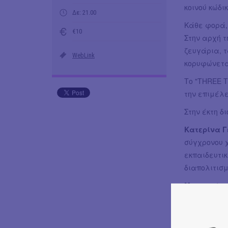
κοινού κώδι
Δε: 21.00
Κάθε φορά, 
€10
Στην αρχή τ
ζευγάρια, τ
WebLink
κορυφώνετα
Το "THREE 
την επιμέλε
Στην έκτη δ
Κατερίνα Γ
σύγχρονου χ
εκπαιδευτι
διαπολιτισμ
Μαργαρίτα
έμφαση στον
όπου έχει ε