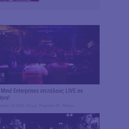
18
EC
 Mind Enterprises επιτέλους LIVE σε
ήνα!
verse | S-2000, Λεωφ. Κηφισού 87, Αθήνα