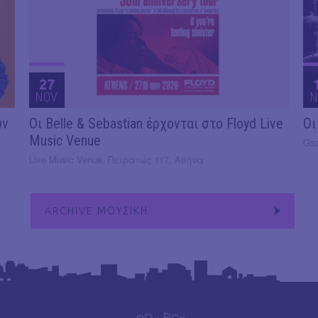
27
NOV
N
υν
Οι Belle & Sebastian έρχονται στο Floyd Live
Οι
Music Venue
Gaz
Live Music Venue, Πειραιώς 117, Αθήνα
ARCHIVE ΜΟΥΣΙΚΗ