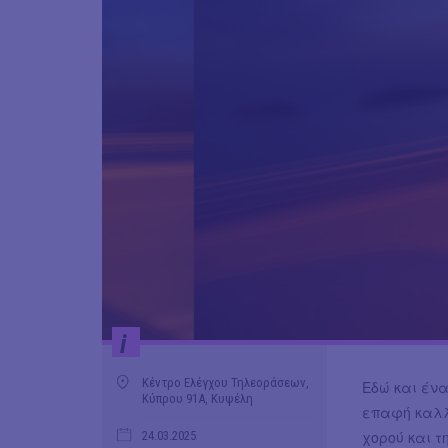
i
Κέντρο Ελέγχου Τηλεοράσεων,
Εδώ και ένα
Κύπρου 91Α, Κυψέλη
επαφή καλλ
χορού και τ
24.03.2025