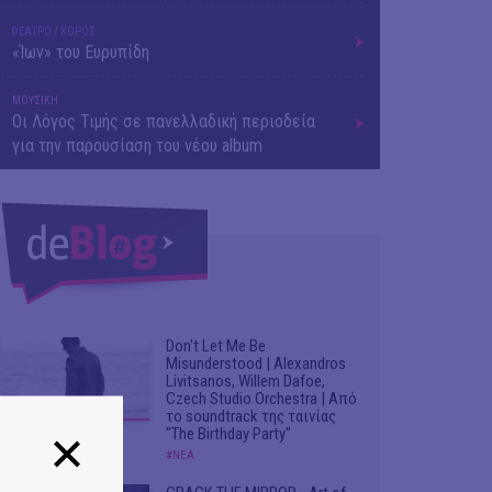
ΘΕΑΤΡΟ / ΧΟΡΟΣ
«Ίων» του Ευρυπίδη
ΜΟΥΣΙΚΗ
Οι Λόγος Τιμής σε πανελλαδική περιοδεία
για την παρουσίαση του νέου album
Don't Let Me Be
Misunderstood | Alexandros
Livitsanos, Willem Dafoe,
Czech Studio Orchestra | Από
το soundtrack της ταινίας
"The Birthday Party"
#ΝΕΑ