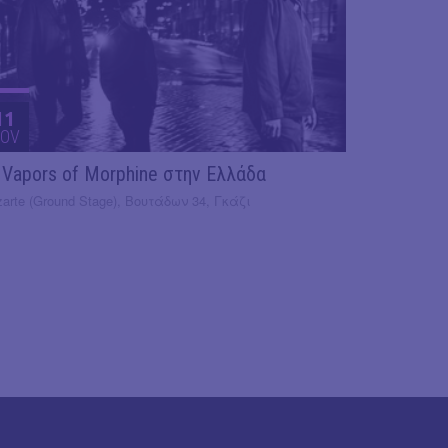
11
OV
 Vapors of Morphine στην Ελλάδα
arte (Ground Stage), Βουτάδων 34, Γκάζι