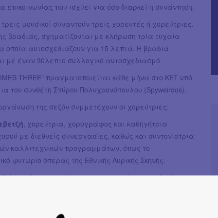
κα επικοινωνίας που ισχύει για όσο διαρκεί η συνάντηση.
τρεις μουσικοί συναντούν τρεις χορευτές ή χορεύτριες.
ης βραδιάς, σχηματίζονται με κλήρωση τρία τυχαία
α οποία αυτοσχεδιάζουν για 15 λεπτά. Η βραδιά
ι με έναν 30λεπτο συλλογικό αυτοσχεδιασμό.
TIMES THREE" πραγματοποιείται κάθε μήνα στο ΚΕΤ υπό
ια του συνθέτη Σπύρου Πολυχρονόπουλου (Spyweirdos).
ιοργάνωση της σεζόν συμμετέχουν οι χορεύτριες:
εβετζή
, χορεύτρια, χορογράφος και καθηγήτρια
ορού με διεθνείς συνεργασίες, καθώς και συντονίστρια
κών καλλιτεχνικών προγραμμάτων, όπως το
ικό φυτώριο όπερας της Εθνικής Λυρικής Σκηνής.
 Κώστογλου
, χορεύτρια και χορογράφος με ιδιαίτερη
 αυτοσχεδιασμό, μέλος της Εθνικής Λυρικής Σκηνής,
ρμηνεύσει σολιστικούς ρόλους.