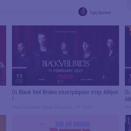
Έφη Χρυσού
→
11
FEB
D
Οι Black Veil Brides επιστρέφουν στην Αθήνα
Οι
!
Αθ
Floyd Live Music Venue, Πειραιώς 117, Γκάζι
Uni