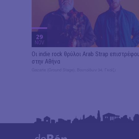
29
NOV
Οι indie rock θρύλοι Arab Strap επιστρέφο
στην Αθήνα
Gazarte (Ground Stage), Βουτάδων 34, Γκάζι