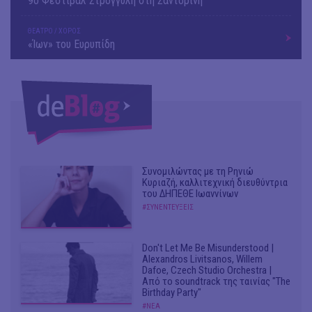
9o Φεστιβάλ Στρογγύλη στη Σαντορίνη
ΘΕΑΤΡΟ / ΧΟΡΟΣ
«Ίων» του Ευρυπίδη
Συνομιλώντας με τη Ρηνιώ
Κυριαζή, καλλιτεχνική διευθύντρια
του ΔΗΠΕΘΕ Ιωαννίνων
#ΣΥΝΕΝΤΕΥΞΕΙΣ
Don't Let Me Be Misunderstood |
Alexandros Livitsanos, Willem
Dafoe, Czech Studio Orchestra |
Από το soundtrack της ταινίας "The
Birthday Party"
#ΝΕΑ