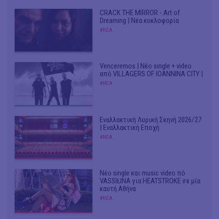
CRACK THE MIRROR - Art of
Dreaming | Νέα κυκλοφορία
#ΝΕΑ
Venceremos | Νέο single + video
από VILLAGERS OF IOANNINA CITY |
#ΝΕΑ
Εναλλακτική Λυρική Σκηνή 2026/27
| Εναλλακτική Εποχή
#ΝΕΑ
Νέο single και music video πό
VASSIŁINA για HEATSTROKE σε μία
καυτή Αθήνα
#ΝΕΑ