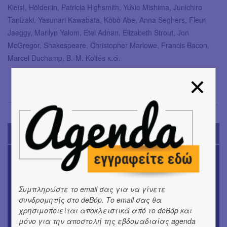
Kleist, Hölderlin, Patricia Highsmith, Yukio Mishima, Junichiro
Tanizaki, Yasunari Kawabata, Kōbō Abe, Anna Seghers, Fleur
Jaeggy, Marilyn Yalom, Etel Adnan, Elizabeth Strout, Jon
McGregor, Shakespeare, Christopher Marlowe, Francis Bacon,
Marcel Duchamp, B.-M. Koltés κ.ά.
Σόνια Βλάντη
→
TODAY'S EVENTS
ΜΟΥΣΙΚΗ
16o Samos Young Artists Festival
Συμπληρώστε το email σας για να γίνετε
ΜΟΥΣΙΚΗ
Το 6ο Kournos Music Festival στη Λήμνο
συνδρομητής στο deBόp. Το email σας θα
χρησιμοποιείται αποκλειστικά από το deBόp και
μόνο για την αποστολή της εβδομαδιαίας agenda
ΘΕΑΤΡΟ / ΧΟΡΟΣ