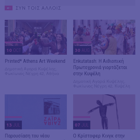
ΣΥΝ ΤΟΙΣ ΑΛΛΟΙΣ
10
OCT
30
AUG
Printed* Athens Art Weekend
Enkutatash: Η Αιθιοπική
Πρωτοχρονιά γιορτάζεται
Δημοτική Αγορά Κυψέλης,
Φωκίωνος Νέγρη 42, Αθήνα
στην Κυψέλη
Δημοτική Αγορά Κυψέλης,
Φωκίωνος Νέγρη 42, Κυψέλη
13
JUL
07
JUL
Παρουσίαση του νέου
O Κρίστοφερ Κινγκ στην