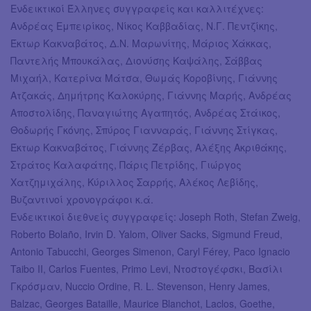
Ενδεικτικοί Έλληνες συγγραφείς και καλλιτέχνες:
Ανδρέας Εμπειρίκος, Νίκος Καββαδίας, Ν.Γ. Πεντζίκης,
Έκτωρ Κακναβάτος, Δ.Ν. Μαρωνίτης, Μάριος Χάκκας,
Παντελής Μπουκάλας, Διονύσης Καψάλης, Σάββας
Μιχαήλ, Κατερίνα Μάτσα, Θωμάς Κοροβίνης, Γιάννης
Ατζακάς, Δημήτρης Καλοκύρης, Γιάννης Μαρής, Ανδρέας
Αποστολίδης, Παναγιώτης Αγαπητός, Ανδρέας Στάικος,
Θοδωρής Γκόνης, Σπύρος Γιανναράς, Γιάννης Στίγκας,
Έκτωρ Κακναβάτος, Γιάννης Ζέρβας, Αλέξης Ακριθάκης,
Στράτος Καλαφάτης, Πάρις Πετρίδης, Γιώργος
Χατζημιχάλης, Κύριλλος Σαρρής, Αλέκος Λεβίδης,
Βυζαντινοί χρονογράφοι κ.ά.
Ενδεικτικοί διεθνείς συγγραφείς: Joseph Roth, Stefan Zweig,
Roberto Bolaño, Irvin D. Yalom, Oliver Sacks, Sigmund Freud,
Antonio Tabucchi, Georges Simenon, Caryl Férey, Paco Ignacio
Taibo II, Carlos Fuentes, Primo Levi, Ντοστογέφσκι, Βασίλι
Γκρόσμαν, Nuccio Ordine, R. L. Stevenson, Henry James,
Balzac, Georges Bataille, Maurice Blanchot, Laclos, Goethe,