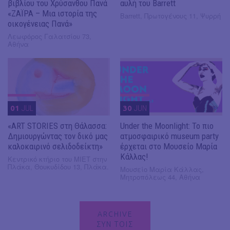
βιβλίου του Χρύσανθου Πανά
αυλή του Barrett
«ΖΑΪΡΑ – Μια ιστορία της
Barrett, Πρωτογένους 11, Ψυρρή
οικογένειας Πανά»
Λεωφόρος Γαλατσίου 73,
Αθήνα
01
JUL
30
JUN
«ART STORIES στη Θάλασσα:
Under the Moonlight: Το πιο
Δημιουργώντας τον δικό μας
ατμοσφαιρικό museum party
καλοκαιρινό σελιδοδείκτη»
έρχεται στο Μουσείο Μαρία
Κάλλας!
Κεντρικό κτήριο του ΜΙΕΤ στην
Πλάκα, Θουκυδίδου 13, Πλάκα.
Μουσείο Μαρία Κάλλας,
Μητροπόλεως 44, Αθήνα
ARCHIVE
ΣΥΝ ΤΟΙΣ