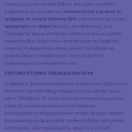
λογοτεχνίας και παιδικά βιβλία που έχουν αγαπηθεί
διαχρονικά, θα διατίθενται
αποκλειστικά για αυτό το
τριήμερο με ενιαία έκπτωση 50%,
παράλληλα με άλλες
προσφορές
και
δώρα
(αφίσες, σελιδοδείκτες, κ.ά).
Το bazaar θα πραγματοποιηθεί αποκλειστικά με φυσική
παρουσία (δια ζώσης) στον ιστορικό χώρο της Κυψέλης,
δίνοντας τη δυνατότητα στους φίλους του βιβλίου να
ξεφυλλίσουν τις εκδόσεις και να επιλέξουν τα
αναγνώσματα των διακοπών τους.
ΣΥΝΤΟΜΟ ΙΣΤΟΡΙΚΟ ΤΩΝ ΕΚΔΟΣΕΩΝ ΑΓΡΑ
Οι Εκδόσεις Άγρα κυκλοφόρησαν το πρώτο τους βιβλίο στις
24 Ιουνίου του 1979. Μέχρι σήμερα έχουν εκδώσει πάνω
από 1.750 βιβλία. Οι τίτλοι αυτοί καλύπτουν ένα μεγάλο
εύρος θεματικών κατηγοριών: ελληνική και
μεταφρασμένη πεζογραφία και ποίηση, θέατρο, δοκίμιο,
ψυχανάλυση και ψυχιατρική, παιδικά βιβλία, αστυνομική
λογοτεχνία, ερωτογραφήματα, αρχαία ελληνική,