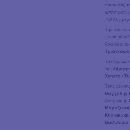
ποιον φοξ τ
απόσταση. 
πολλές μέρε
Την αποκατ
μικρό σύνο
δραματουργ
Τριανταφυ
Το σκηνικό 
της
Δήμητρ
Χρήστου Τζ
Τους ρόλους
Βαγγέλης 
Λατρούδη),
Μαραζιώτ
Κυριακάκη
Βασιλείου