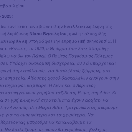
αβασιλείου.
 2025!
δω τον Πάπα! αναβιώνει στην Εναλλακτική Σκηνή της
ική διεύθυνση
Νίκου Βασιλείου,
ενώ η πολυσχιδής
ριανταφύλλη
υπογράφει την ευρηματική σκηνοθεσία. Η
νει:
«Κάποτε, το 1920, ο Θεόφραστος Σακελλαρίδης
Θέλω να δω τον Πάπα!. O Πρώτος Παγκόσμιος Πόλεμος
σει. Υπάρχει οικονομική δυσχέρεια, αλλά υπάρχει και
 φυγή στην απόλαυση, για διασκέδαση ξέφρενη, για
αι ευημερία. Αίθουσες χοροδιδασκαλείων ανοίγουν στην
ματογράφοι, καμπαρέ. Η Άννα και ο Αδριανός
ι και πηγαίνουν γαμήλιο ταξίδι στη Ρώμη, στη Δύση. Κι
δια στιγμή ελληνικά στρατεύματα έχουν αρχίσει να
 στην Ανατολή, στη Μικρά Ασία. Τραγουδώντας μπορούμε
με για τα ομορφότερα και τα χειρότερα. Να
 Χορεύοντας μπορούμε να καταλάβουμε τα
α. Να διαλέξουμε με ποιον θα χορέψουμε βαλς, με