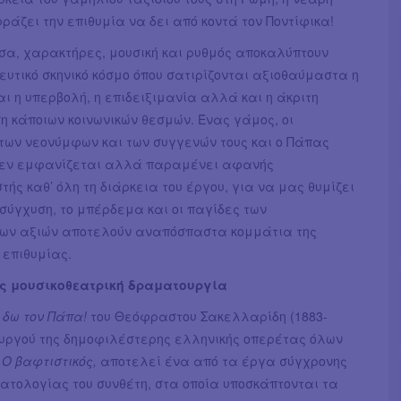
ράζει την επιθυμία να δει από κοντά τον Ποντίφικα!
σα, χαρακτήρες, μουσική και ρυθμός αποκαλύπτουν
υτικό σκηνικό κόσμο όπου σατιρίζονται αξιοθαύμαστα η
αι η υπερβολή, η επιδειξιμανία αλλά και η άκριτη
η κάποιων κοινωνικών θεσμών. Ένας γάμος, οι
 των νεονύμφων και των συγγενών τους και ο Πάπας
εν εμφανίζεται αλλά παραμένει αφανής
ής καθ’ όλη τη διάρκεια του έργου, για να μας θυμίζει
 σύγχυση, το μπέρδεμα και οι παγίδες των
ων αξιών αποτελούν αναπόσπαστα κομμάτια της
 επιθυμίας.
ς μουσικοθεατρική δραματουργία
 δω τον Πάπα!
του Θεόφραστου Σακελλαρίδη (1883-
ουργού της δημοφιλέστερης ελληνικής οπερέτας όλων
ν
Ο βαφτιστικός,
αποτελεί ένα από τα έργα σύγχρονης
ατολογίας του συνθέτη, στα οποία υποσκάπτονται τα