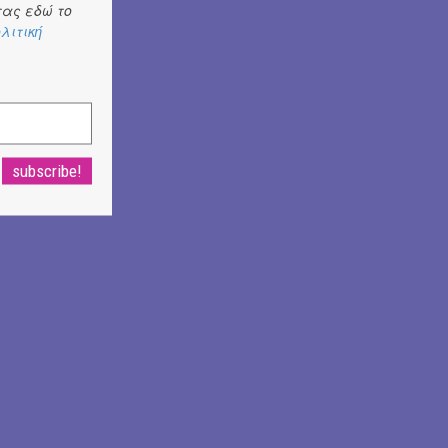
ας εδώ το
λιτική