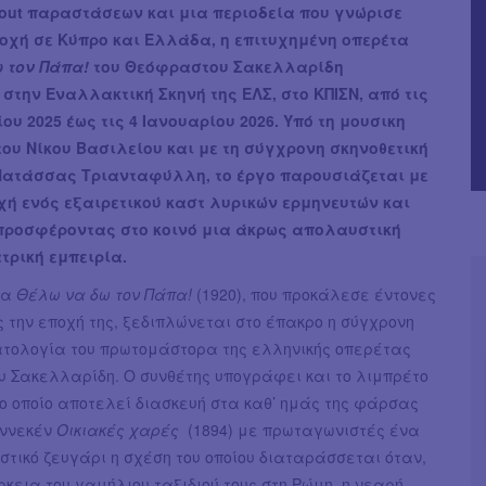
-out παραστάσεων και μια περιοδεία που γνώρισε
οχή σε Κύπρο και Ελλάδα, η επιτυχημένη οπερέτα
 τον Πάπα!
του Θεόφραστου Σακελλαρίδη
 στην Εναλλακτική Σκηνή της ΕΛΣ, στο ΚΠΙΣΝ, από τις
ου 2025 έως τις 4 Ιανουαρίου 2026. Υπό τη μουσικη
του Νίκου Βασιλείου και με τη σύγχρονη σκηνοθετική
Νατάσσας Τριανταφύλλη, το έργο παρουσιάζεται με
χή ενός εξαιρετικού καστ λυρικών ερμηνευτών και
προσφέροντας στο κοινό μια άκρως απολαυστική
τρική εμπειρία.
τα
Θέλω να δω τον Πάπα!
(1920), που προκάλεσε έντονες
 την εποχή της, ξεδιπλώνεται στο έπακρο η σύγχρονη
ατολογία του πρωτομάστορα της ελληνικής οπερέτας
 Σακελλαρίδη. O συνθέτης υπογράφει και το λιμπρέτο
το οποίο αποτελεί διασκευή στα καθ’ ημάς της φάρσας
Εννεκέν
Οικιακές χαρές
(1894) με πρωταγωνιστές ένα
τικό ζευγάρι η σχέση του οποίου διαταράσσεται όταν,
ρκεια του γαμήλιου ταξιδιού τους στη Ρώμη, η νεαρή