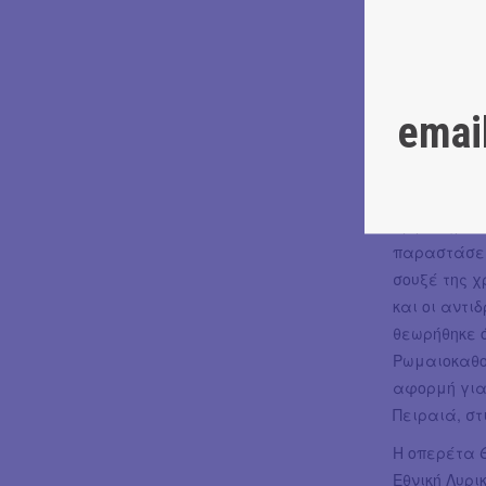
κλονισμένη
κωμικοτραγι
της αστικής
Σουξέ και 
emai
Το έργο πρ
των οδών Πα
κωμικού Γιά
έργο σημεί
παραστάσεις
σουξέ της χ
και οι αντι
θεωρήθηκε ό
Ρωμαιοκαθολ
αφορμή για
Πειραιά, στ
Η οπερέτα
Εθνική Λυρι