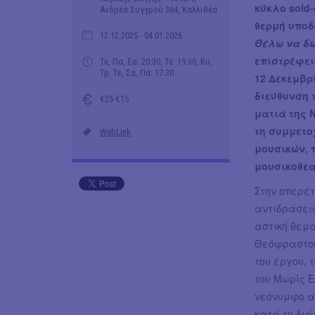
κύκλο sold
Ανδρέα Συγγρού 364, Καλλιθέα
θερμή υποδ
12.12.2025
- 04.01.2026
Θέλω να δω
επιστρέφει
Τε, Πα, Σα: 20.30, Τε: 19.30, Κυ,
Τρ, Τε, Σα, Πα: 17.30
12 Δεκεμβρί
διεύθυνση 
€25-€15
ματιά της 
τη συμμετο
WebLink
μουσικών, 
μουσικοθεα
Στην οπερέ
αντιδράσεις
αστική θεμ
Θεόφραστου
του έργου, 
του Μωρίς 
νεόνυμφο ασ
κατά τη διά