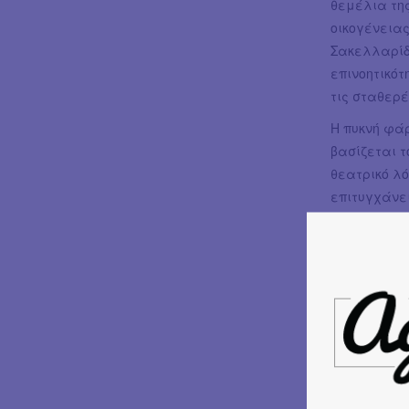
θεμέλια της
οικογένειας
Σακελλαρίδη
επινοητικό
τις σταθερέ
Η πυκνή φ
βασίζεται 
θεατρικό λό
επιτυγχάνε
διανθίζοντα
νούμερα:
«Π
Η υπόθεση 
Επιθυμία τη
γαμήλιου τα
Όταν ο σύζυ
τους κινδυν
περιβάλλον,