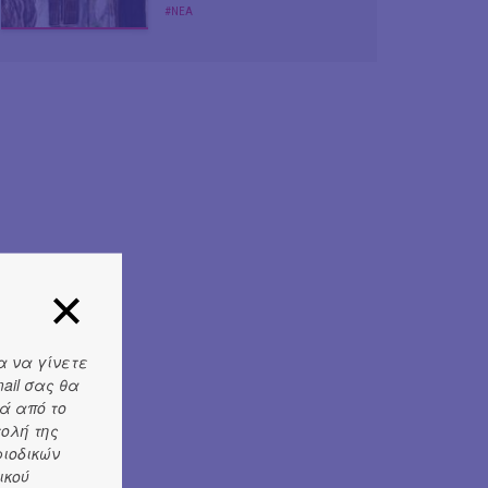
#ΝΕΑ
α να γίνετε
ail σας θα
ά από το
τολή της
ριοδικών
ικού