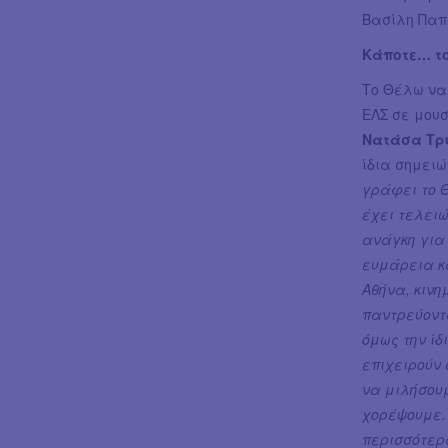
Βασίλη Παπ
Κάποτε… το
Το Θέλω να 
ΕΛΣ σε μουσ
Νατάσα Τ
ίδια σημειώ
γράφει το 
έχει τελειώ
ανάγκη για
ευμάρεια κ
Αθήνα, κινη
παντρεύοντα
όμως την ί
επιχειρούν
να μιλήσου
χορέψουμε.
περισσότερ