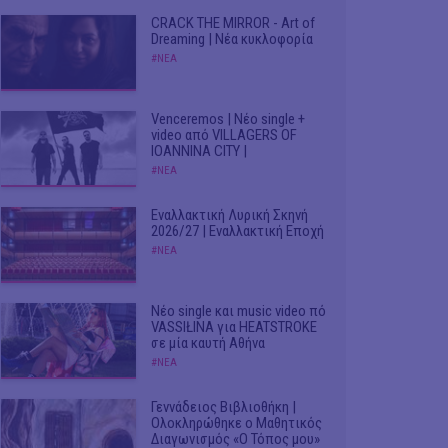
CRACK THE MIRROR - Art of
Dreaming | Νέα κυκλοφορία
#ΝΕΑ
Venceremos | Νέο single +
video από VILLAGERS OF
IOANNINA CITY |
#ΝΕΑ
Εναλλακτική Λυρική Σκηνή
2026/27 | Εναλλακτική Εποχή
#ΝΕΑ
Νέο single και music video πό
VASSIŁINA για HEATSTROKE
σε μία καυτή Αθήνα
#ΝΕΑ
Γεννάδειος Βιβλιοθήκη |
Ολοκληρώθηκε ο Μαθητικός
Διαγωνισμός «Ο Τόπος μου»