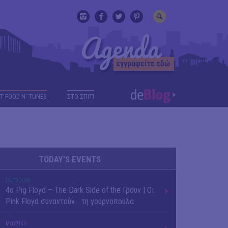
T FOOD N' TUNES
ΣΤΟ ΣΠΙΤΙ
TODAY'S EVENTS
OUTDΟORS
4ο Pig Floyd – The Dark Side of the Γρουν | Οι
Pink Floyd συναντούν… τη γουρνοπούλα
ΜΟΥΣΙΚΗ