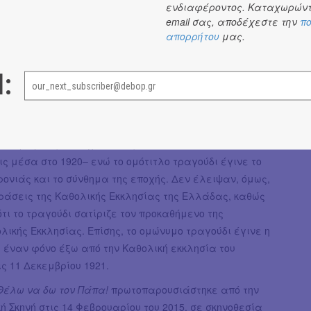
ενδιαφέροντος. Καταχωρώντ
 σχέση του ζευγαριού, αποκαλύπτοντας με
email σας, αποδέχεστε την
πο
κό τρόπο όλες τις παθογένειες αλλά και την υποκρισία
απορρήτου
μας.
 τάξης.
αντιδράσεις
l:
ωτοπαρουσιάστηκε στο Θέατρο Παπαϊωάννου στη γωνία
τησίων 27 και Καποδιστρίου από τον θίασο οπερέτας του
ννη Παπαϊωάννου (1873-1931) στις 6 Ιουλίου του 1920. Το
ωσε μεγάλη επιτυχία –δόθηκαν συνολικά 72
 μέσα στο 1920– ενώ το ομότιτλο τραγούδι έγινε το
ρονιάς και το σύνθημα της εποχής. Δεν έλειψαν, όμως,
δράσεις της Καθολικής Εκκλησίας της Ελλάδας, καθώς
τι το τραγούδι σατίριζε τον προκαθήμενο της
ικής Εκκλησίας. Επίσης, το ομώνυμο τραγούδι έγινε η
 έναν φόνο έξω από την Καθολική εκκλησία του
ις 11 Δεκεμβρίου 1921.
Θέλω να δω τον Πάπα!
πρωτοπαρουσιάστηκε από την
κή Σκηνή στις 14 Φεβρουαρίου του 2015, σε σκηνοθεσία