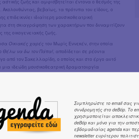
 αστικής ζωής και αμφισβητείται έντονα ο θεσμός της
. Ακολουθώντας, βεβαίως, τα πρότυπα του είδους, ο
ς επιδεικνύει ιδιαίτερη μουσικοθεατρική
τητα στη σκιαγράφηση των χαρακτήρων που δυναμιτίζουν
ς της οικογενειακής ζωής.
άρσα
Οικιακές χαρές
του Μωρίς Εννεκέν, στην οποία
το
Θέλω να δω τον Πάπα!,
αποδίδεται σε ρέοντα
γο από τον Σακελλαρίδη, ο οποίος και στο έργο αυτό
ι μια ιδεώδη μουσικοθεατρική δραματουργία
ς την πλοκή της οπερέτας με δεκαπέντε μουσικά
όνος και χαρά μαζί/αυτό,ναι, ναι αυτό είναι η αγάπη!».
της οπερέτας
Συμπληρώστε το email σας γι
ς νεόνυμφης Άννας είναι, κατά τη διάρκεια του
συνδρομητής στο deBόp. Το em
ξιδιού της στην Ιταλία, να δει από κοντά τον Πάπα.
χρησιμοποιείται αποκλειστικ
γός της δεν ανταποκρίνεται στην επιθυμία της, ο γάμος
deBόp και μόνο για την αποσ
εύει να διαλυθεί. Επιστρέφοντας στο αθηναϊκό
εβδομαδιαίας agenda και πε
 οι οικείοι τους παρεμβαίνουν απροκάλυπτα στην
newsletter ευρύτερου πολιτιστ