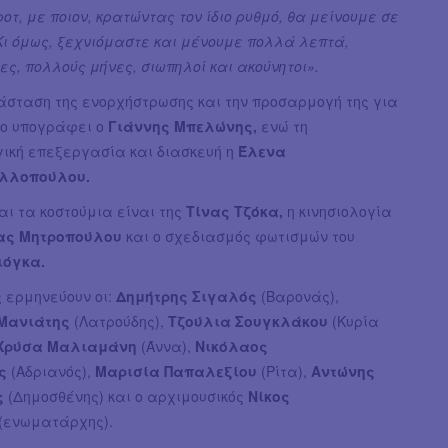
ροτ, με ποιον, κρατώντας τον ίδιο ρυθμό, θα μείνουμε σε
Κι όμως, ξεχνιόμαστε και μένουμε πολλά λεπτά,
ς, πολλούς μήνες, σιωπηλοί και ακούνητοι».
άσταση της ενορχήστρωσης και την προσαρμογή της για
λο υπογράφει ο
Γιάννης Μπελώνης,
ενώ τη
ική επεξεργασία και διασκευή η
Έλενα
λλοπούλου.
και τα κοστούμια είναι της
Τίνας Τζόκα,
η κινησιολογία
ας Μητροπούλου
και ο σχεδιασμός φωτισμών του
ιόγκα.
 ερμηνεύουν οι:
Δημήτρης Σιγαλός
(Βαρονάς),
Μανιάτης
(Λατρούδης),
Τζούλια Σουγκλάκου
(Κυρία
Χρύσα Μαλιαμάνη
(Άννα),
Νικόλαος
ης
(Αδριανός),
Μαρισία Παπαλεξίου
(Ρίτα),
Αντώνης
ς
(Δημοσθένης) και ο αρχιμουσικός
Νίκος
(ενωματάρχης).