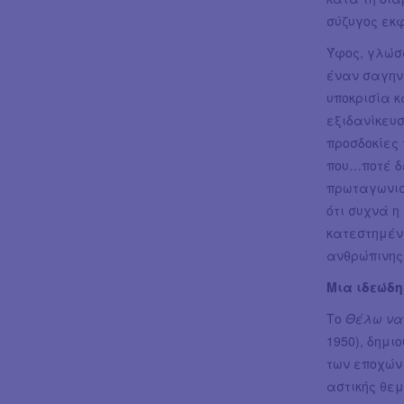
σύζυγος εκφ
Ύφος, γλώσ
έναν σαγηνε
υποκρισία κ
εξιδανίκευσ
προσδοκίες
που…ποτέ δ
πρωταγωνιστ
ότι συχνά η
κατεστημέν
ανθρώπινης
Μια ιδεώδη
Το
Θέλω να
1950), δημι
των εποχώ
αστικής θεμ