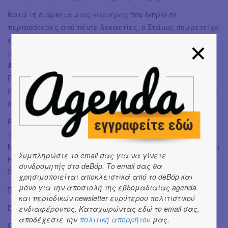
Κατά τη διάρκεια μιας καριέρας που διήρκεσε
περισσότερες από πέντε δεκαετίες, ο Στάμος συμμετείχε
σε ορισμένες από τις σημαντικότερες εκθέσεις της
μεταπολεμικής τέχνης, μεταξύ των οποίων Younger
American Painters (Guggenheim, 1954), The New American
Painting as Shown in Eight European Countries 1958-1959
(διοργάνωση MoMA, παρουσιάστηκε στο MoMA το 1959) και
documenta II (Κάσελ, 1959).
Έργα του βρίσκονται σήμερα σε σημαντικές δημόσιες και
ιδιωτικές συλλογές, μεταξύ των οποίων το Museum of
Modern Art, το Whitney Museum of American Art και το Solomon
Συμπληρώστε το email σας για να γίνετε
R. Guggenheim Museum στη Νέα Υόρκη, καθώς και η Εθνική
συνδρομητής στο deBόp. Το email σας θα
Πινακοθήκη στην Αθήνα.
χρησιμοποιείται αποκλειστικά από το deBόp και
μόνο για την αποστολή της εβδομαδιαίας agenda
Πληροφορίες:
και περιοδικών newsletter ευρύτερου πολιτιστικού
Εγκαίνια έκθεσης: Πέμπτη, 11 Ιουνίου 2026 στις 19:00
ενδιαφέροντος. Καταχωρώντας εδώ το email σας,
αποδέχεστε την
πολιτική απορρήτου
μας.
Ώρες λειτουργίας: