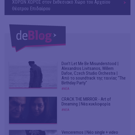
ΧΟΡΩΝ ΧΩΡΟΣ στον Εκθεσιακό Χώρο του Αρχαίου
Θέατρου Επιδαύρου
Don't Let Me Be Misunderstood |
Alexandros Livitsanos, Willem
Dafoe, Czech Studio Orchestra |
Από το soundtrack της ταινίας "The
Birthday Party"
#ΝΕΑ
CRACK THE MIRROR - Art of
Dreaming | Νέα κυκλοφορία
#ΝΕΑ
Venceremos | Νέο single + video