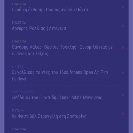
ΕΙΚΑΣΤΙΚΑ
Ομαδική έκθεση | Προσωρινά για Πάντα
ΕΙΚΑΣΤΙΚΑ
Αργύρης Ραλλιάς | Λιτανεία
ΕΙΚΑΣΤΙΚΑ
Θανάσης Λάλας-Κώστας Τσόκλης - Συνομιλώντας με
εικόνες και λέξεις
ΚΙΝ/ΦΟΣ
Οι γαλλικές ταινίες του 16ου Athens Open Air Film
Festival
ΘΕΑΤΡΟ / ΧΟΡΟΣ
«Μήδεια» του Ευριπίδη | Σκην.: Nikita Milivojević
ΜΟΥΣΙΚΗ
9o Φεστιβάλ Στρογγύλη στη Σαντορίνη
ΕΙΚΑΣΤΙΚΑ