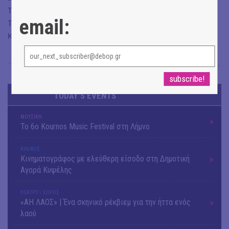
Τρίτη, Πέμπτη, Παρασκευή: 11:00-20:00
email:
Τετάρτη, Σάββατο: 11:00-16:00
Κυριακή, Δευτέρα: κλειστά
Άρης Γαβριελάτος
→
TODAY'S EVENTS
ΜΟΥΣΙΚΗ
Το 6ο Kournos Music Festival στη Λήμνο
ΚΙΝ/ΦΟΣ
Κινηματογράφος με ελεύθερη είσοδο στη Δημοτική
Αγορά Κυψέλης
ΘΕΑΤΡΟ / ΧΟΡΟΣ
«ΑΗ ΛΑΟΣ» | Ένα σκηνικό ρέκβιεμ για την ήττα ενός
λαού