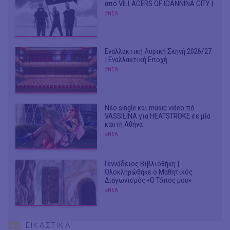
από VILLAGERS OF IOANNINA CITY |
#ΝΕΑ
Εναλλακτική Λυρική Σκηνή 2026/27
| Εναλλακτική Εποχή
#ΝΕΑ
Νέο single και music video πό
VASSIŁINA για HEATSTROKE σε μία
καυτή Αθήνα
#ΝΕΑ
Γεννάδειος Βιβλιοθήκη |
Ολοκληρώθηκε ο Μαθητικός
Διαγωνισμός «Ο Τόπος μου»
#ΝΕΑ
ΕΙΚΑΣΤΙΚΑ