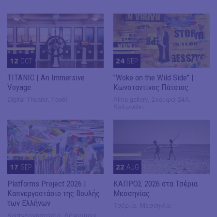
12
OCT
24
SEP
TITANIC | An Immersive
"Woke on the Wild Side" |
Voyage
Κωνσταντίνος Πάτσιος
Digital Theater, Γουδί
Alma gallery, Σκουφά 24Α,
Κολωνάκι
17
SEP
22
AUG
Platforms Project 2026 |
ΚΑΠΡΟΣ 2026 στα Τσέρια
Καπνεργοστάσιο της Βουλής
Μεσσηνίας
των Ελλήνων
Τσέρια, Μεσσηνία
Καπνεργοστάσιο, Λένορμαν