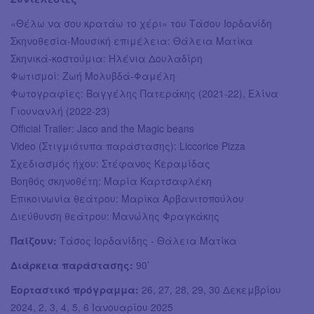
«Θέλω να σου κρατάω το χέρι» του Τάσου Ιορδανίδη
Σκηνοθεσία-Μουσική επιμέλεια: Θάλεια Ματίκα
Σκηνικά-κοστούμια: Ηλένια Δουλαδίρη
Φωτισμοί: Ζωή Μολυβδά-Φαμέλη
Φωτογραφίες: Βαγγέλης Πατεράκης (2021-22), Ελίνα
Γιουνανλή (2022-23)
Official Trailer: Jaco and the Magic beans
Video (Στιγμιότυπα παράστασης): Liccorice Pizza
Σχεδιασμός ήχου: Στέφανος Κεραμίδας
Βοηθός σκηνοθέτη: Μαρία Καρτσαφλέκη
Επικοινωνία θεάτρου: Μαρίκα Αρβανιτοπούλου
Διεύθυνση θεάτρου: Μανώλης Φραγκάκης
Παίζουν:
Τάσος Ιορδανίδης - Θάλεια Ματίκα
Διάρκεια παράστασης:
90’
Εορταστικό πρόγραμμα:
26, 27, 28, 29, 30 Δεκεμβρίου
2024, 2, 3, 4, 5, 6 Ιανουαρίου 2025