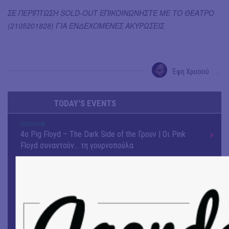
ΣΕ ΠΕΡΙΠΤΩΣΗ SOLD-OUT ΕΠΙΚΟΙΝΩΝΗΣΤΕ ΜΕ ΤΟ ΘΕΑΤΡΟ
(2105201828) ΓΙΑ ΕΝΔΕΧΟΜΕΝΕΣ ΑΚΥΡΩΣΕΙΣ
Έφη Χρυσού
→
TODAY'S EVENTS
OUTDΟORS
4ο Pig Floyd – The Dark Side of the Γρουν | Οι Pink
Floyd συναντούν… τη γουρνοπούλα
ΜΟΥΣΙΚΗ
16o Samos Young Artists Festival
OUTDΟORS
ANILIO PARK FESTIVAL 2026