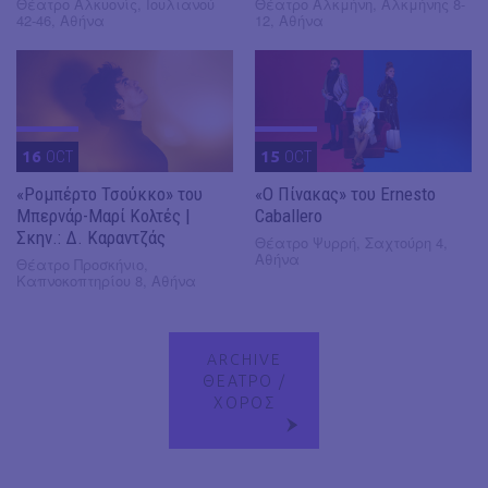
Θέατρο Αλκυονίς, Ιουλιανού
Θέατρο Αλκμήνη, Αλκμήνης 8-
42-46, Αθήνα
12, Αθήνα
16
OCT
15
OCT
«Ρομπέρτο Τσούκκο» του
«Ο Πίνακας» του Ernesto
Μπερνάρ-Μαρί Κολτές |
Caballero
Σκην.: Δ. Καραντζάς
Θέατρο Ψυρρή, Σαχτούρη 4,
Αθήνα
Θέατρο Προσκήνιο,
Καπνοκοπτηρίου 8, Αθήνα
ARCHIVE
ΘΕΑΤΡΟ /
ΧΟΡΟΣ