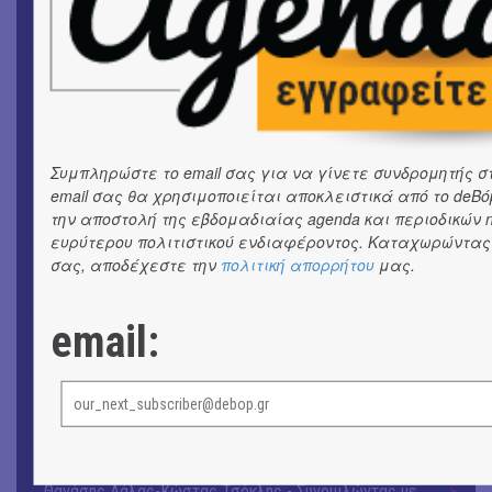
ΜΟΥΣΙΚΗ
Το 6ο Kournos Music Festival στη Λήμνο
ΚΙΝ/ΦΟΣ
Κινηματογράφος με ελεύθερη είσοδο στη Δημοτική
Αγορά Κυψέλης
Συμπληρώστε το email σας για να γίνετε συνδρομητής στ
ΘΕΑΤΡΟ / ΧΟΡΟΣ
«ΑΗ ΛΑΟΣ» | Ένα σκηνικό ρέκβιεμ για την ήττα ενός
email σας θα χρησιμοποιείται αποκλειστικά από το deBό
λαού
την αποστολή της εβδομαδιαίας agenda και περιοδικών ne
ευρύτερου πολιτιστικού ενδιαφέροντος. Καταχωρώντας 
σας, αποδέχεστε την
πολιτική απορρήτου
μας.
ΕΙΚΑΣΤΙΚΑ
Ομαδική έκθεση | Προσωρινά για Πάντα
email:
ΕΙΚΑΣΤΙΚΑ
Έκθεση φωτογραφίας: Ανδρίων έργα και ημέρες
ΕΙΚΑΣΤΙΚΑ
Αργύρης Ραλλιάς | Λιτανεία
ΕΙΚΑΣΤΙΚΑ
Θανάσης Λάλας-Κώστας Τσόκλης - Συνομιλώντας με