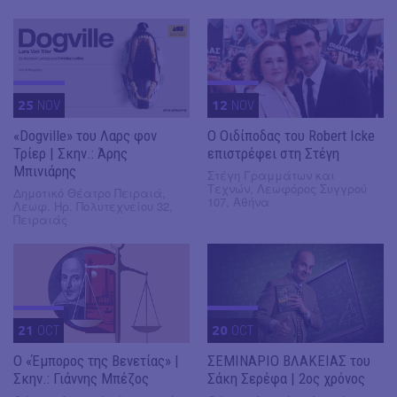
25
NOV
12
NOV
«Dogville» του Λαρς φον
O Οιδίποδας του Robert Icke
Τρίερ | Σκην.: Άρης
επιστρέφει στη Στέγη
Μπινιάρης
Στέγη Γραμμάτων και
Τεχνών, Λεωφόρος Συγγρού
Δημοτικό Θέατρο Πειραιά,
107, Αθήνα
Λεωφ. Ηρ. Πολυτεχνείου 32,
Πειραιάς
21
OCT
20
OCT
Ο «Έμπορος της Βενετίας» |
ΣΕΜΙΝΑΡΙΟ ΒΛΑΚΕΙΑΣ του
Σκην.: Γιάννης Μπέζος
Σάκη Σερέφα | 2ος χρόνος