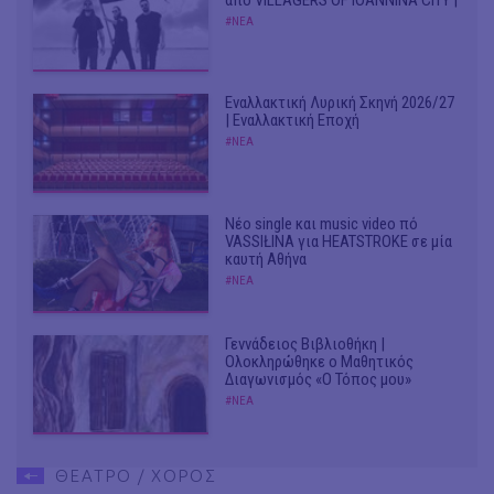
#ΝΕΑ
Εναλλακτική Λυρική Σκηνή 2026/27
| Εναλλακτική Εποχή
#ΝΕΑ
Νέο single και music video πό
VASSIŁINA για HEATSTROKE σε μία
καυτή Αθήνα
#ΝΕΑ
Γεννάδειος Βιβλιοθήκη |
Ολοκληρώθηκε ο Μαθητικός
Διαγωνισμός «Ο Τόπος μου»
#ΝΕΑ
ΘΕΑΤΡΟ / ΧΟΡΟΣ