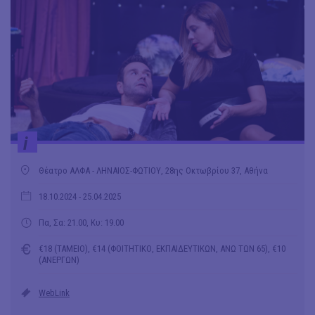
i
Θέατρο ΑΛΦΑ - ΛΗΝΑΙΟΣ-ΦΩΤΙΟΥ, 28ης Οκτωβρίου 37, Αθήνα
18.10.2024
- 25.04.2025
Πα, Σα: 21.00, Κυ: 19.00
€18 (ΤΑΜΕΙΟ), €14 (ΦΟΙΤΗΤΙΚΟ, ΕΚΠΑΙΔΕΥΤΙΚΩΝ, ΑΝΩ ΤΩΝ 65), €10
(ΑΝΕΡΓΩΝ)
WebLink